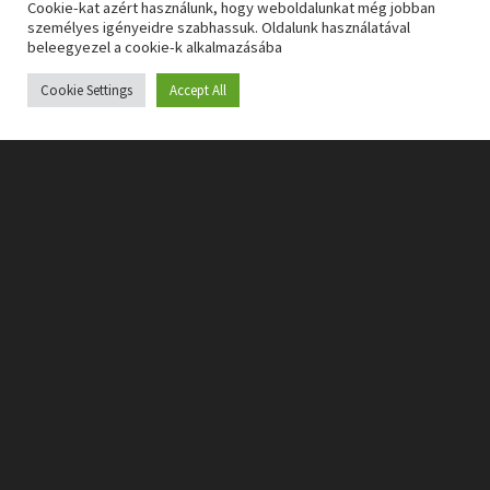
Cookie-kat azért használunk, hogy weboldalunkat még jobban
személyes igényeidre szabhassuk. Oldalunk használatával
beleegyezel a cookie-k alkalmazásába
Cookie Settings
Accept All
Azonban ez a hatás csak addig működik, amíg a kétely
fennáll. Amikor (talán egy kicsit korán) választ kapunk a
kérdésekre. Utána valahogy elveszik a film éle. A tétje
nem teljesen, meg nem is omlik össze semmi, ami addig
fel lett építve, de mégis kicsit csalódást keltő lesz a
lezárás. Az egy dolog, hogy csökken a feszültség, de
kérdés, tényleg ebben a formában volt-e szükség a