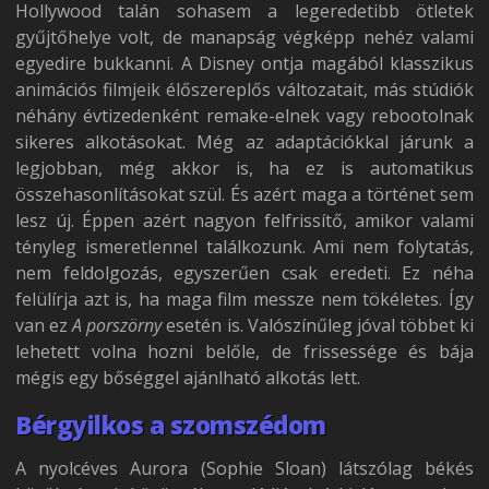
Hollywood talán sohasem a legeredetibb ötletek
gyűjtőhelye volt, de manapság végképp nehéz valami
egyedire bukkanni. A Disney ontja magából klasszikus
animációs filmjeik élőszereplős változatait, más stúdiók
néhány évtizedenként remake-elnek vagy rebootolnak
sikeres alkotásokat. Még az adaptációkkal járunk a
legjobban, még akkor is, ha ez is automatikus
összehasonlításokat szül. És azért maga a történet sem
lesz új. Éppen azért nagyon felfrissítő, amikor valami
tényleg ismeretlennel találkozunk. Ami nem folytatás,
nem feldolgozás, egyszerűen csak eredeti. Ez néha
felülírja azt is, ha maga film messze nem tökéletes. Így
van ez
A porszörny
esetén is. Valószínűleg jóval többet ki
lehetett volna hozni belőle, de frissessége és bája
mégis egy bőséggel ajánlható alkotás lett.
Bérgyilkos a szomszédom
A nyolcéves Aurora (Sophie Sloan) látszólag békés