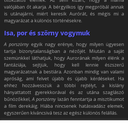
valójában őt akarja. A bérgyilkos így megpróbál annak
is utánajárni, miért keresik Aurórát, és mégis mi a
magyarázat a különös történésekre.
Isa, por és szörny vogymuk
A porszörny
egyik nagy erénye, hogy milyen ügyesen
tartja bizonytalanságban a nézőjét. Miután a saját
szemünkkel láthatjuk, hogy Aurorának milyen élénk a
fantáziája, sejtjük, hogy kell lennie észszerű
magyarázatnak a bestiára. Azonban mindig van valami
apróság, ami felvet újabb és újabb kérdéseket. Ha
ehhez hozzávesszük a többi rejtélyt, a kislány
hányattatott gyerekkorával és az utána szaglászó
bűnözőkkel,
A porszörny
lazán fenntartja a misztikumot
a film derekáig. Hiába nincsenek hatásvadász elemek,
egyszerűen kíváncsivá tesz az egész különös felállás.