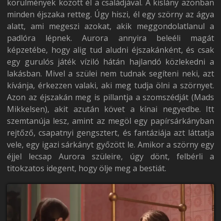
körülmények között él a családjával. A kislány azonban
minden éjszaka retteg. Úgy hiszi, él egy szörny az ágya
alatt, ami megeszi azokat, akik meggondolatlanul a
padlóra lépnek. Aurora annyira beleéli magát
képzetébe, hogy alig tud aludni éjszakánként, és csak
egy gurulós játék víziló hátán hajlandó közlekedni a
lakásban. Mivel a szülei nem tudnak segíteni neki, azt
kívánja, érkezzen valaki, aki meg tudja ölni a szörnyet.
Azon az éjszakán meg is pillantja a szomszédját (Mads
Mikkelsen), akit azután követ a kínai negyedbe. Itt
szemtanúja lesz, amint az megöl egy papírsárkányban
rejtőző, csapatnyi gengsztert, és fantáziája azt láttatja
vele, egy igazi sárkányt győzött le. Amikor a szörny egy
éjjel lecsap Aurora szüleire, úgy dönt, felbérli a
titokzatos idegent, hogy ölje meg a bestiát.