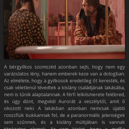
A bérgyilkos szomszéd azonban sejti, hogy nem egy
varázslatos lény, hanem emberek keze van a dologban.
Az elmélete, hogy a gyilkosok eredetileg őt keresték, és
csak véletlenül tévedtek a kislány családjának lakásába,
nem is tűnik alaptalannak. A férfi lelkiismerete felébred,
és úgy dönt, megvédi Aurorát a veszélytől, amit ő
okozott neki. A lakásban azonban nemcsak újabb
rosszfiúk bukkannak fel, de a paranormális jelenségek
sem szűnnek, és a kislány múltjában is vannak
titokzatos elemek. Az sem kizárt, hogy a maffia