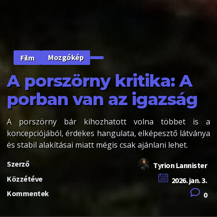
Mozgókép
Film
A porszörny kritika: A
porban van az igazság
A porszörny bár kihozhatott volna többet is a
koncepciójából, érdekes hangulata, elképesztő látványa
és stabil alakításai miatt mégis csak ajánlani lehet.
Szerző
Tyrion Lannister
Közzétéve
2026. jan. 3.
Kommentek
0