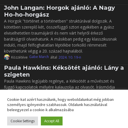
John Langan: Horgok ajánló: A Nagy
Ho-ho-horgász
A Horgok "történet a történetben" struktúrával dolgozik. A
kötetben szereplő két, összefüggő sztori egyikében a gyász
elviselhetetlen traumájáról és nem várt helyről érkező
barátságról olvashatunk. A másikban pedig egy klasszikusnak
induló, majd felfoghatatlan léptékbe torkolló rémmesét
követhetünk végig a 20. század hajnalából.
Gabe March
Közzétéve
által
2024. 10. 19-n
Paula Hawkins: Kéksötét ajánló: Lány a
szigeten
Paula Hawkins legújabb regénye, a Kéksötét a művészet és
függő kapcsolatok mélyére kalauzolja az olvasót. Írásmódja
miatt rendkívül olvasmányos, a kötet szinte letehetetlen, és a
thriller is kellően jól működik.
Cookie-kat azért használunk, hogy weboldalunkat még jobban
személyes igényeidre szabhassuk. Oldalunk használatával
Gabe March
Közzétéve
által
2024. 10. 12-n
beleegyezel a cookie-k alkalmazásába
Cookie Settings
Accept All
C.J. Cooke: Kísértetjárás északi vizeken