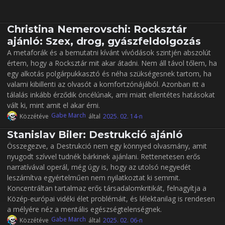
Christina Nemerovschi: Rocksztár
ajánló: Szex, drog, gyászfeldolgozás
A metaforák és a bemutatni kívánt vívódások szintjén abszolút
értem, hogy a Rocksztár mit akar átadni. Nem áll távol tőlem, ha
egy alkotás polgárpukkasztó és néha szükségesnek tartom, ha
valami kibillenti az olvasót a komfortzónájából. Azonban itt a
tálalás inkább érződik öncélúnak, ami miatt ellentétes hatásokat
vált ki, mint amit el akar érni.
Gabe March
Közzétéve
által
2025. 02. 14-n
Stanislav Biler: Destrukció ajánló
Összegezve, a Destrukció nem egy könnyed olvasmány, amit
nyugodt szívvel tudnék bárkinek ajánlani. Rettenetesen erős
narratívával operál, még úgy is, hogy az utolsó negyedét
leszámítva egyértelműen nem nyilatkoztat ki semmit.
Koncentráltan tartalmaz erős társadalomkritikát, felnagyítja a
Közép-európai vidéki élet problémáit, és lélektanilag is rendesen
a mélyére néz a mentális egészségtelenségnek.
Gabe March
Közzétéve
által
2025. 02. 06-n