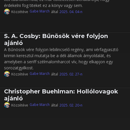
érdekelni fog titeket ez a könyv vagy sem.
Gabe March
Közzétéve
által
2025. 04. 04-n
S. A. Cosby: Bűnösök vére folyjon
ajánló
A Bűnösök vére folyjon lebilincselő regény, ami vérfagyasztó
krimin keresztül mutatja be a déli államok árnyoldalát, és
amelyben a seriff szélmalomharcot vív, hogy elkapjon egy
sorozatgyilkost.
Gabe March
Közzétéve
által
2025. 02. 27-n
Christopher Buehlman: Hollólovagok
ajánló
Gabe March
Közzétéve
által
2025. 02. 20-n