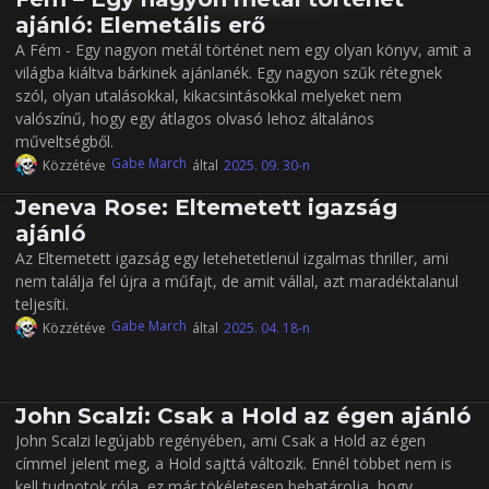
ajánló: Elemetális erő
A Fém - Egy nagyon metál történet nem egy olyan könyv, amit a
világba kiáltva bárkinek ajánlanék. Egy nagyon szűk rétegnek
szól, olyan utalásokkal, kikacsintásokkal melyeket nem
valószínű, hogy egy átlagos olvasó lehoz általános
műveltségből.
Gabe March
Közzétéve
által
2025. 09. 30-n
Jeneva Rose: Eltemetett igazság
ajánló
Az Eltemetett igazság egy letehetetlenül izgalmas thriller, ami
nem találja fel újra a műfajt, de amit vállal, azt maradéktalanul
teljesíti.
Gabe March
Közzétéve
által
2025. 04. 18-n
John Scalzi: Csak a Hold az égen ajánló
John Scalzi legújabb regényében, ami Csak a Hold az égen
címmel jelent meg, a Hold sajttá változik. Ennél többet nem is
kell tudnotok róla, ez már tökéletesen behatárolja, hogy