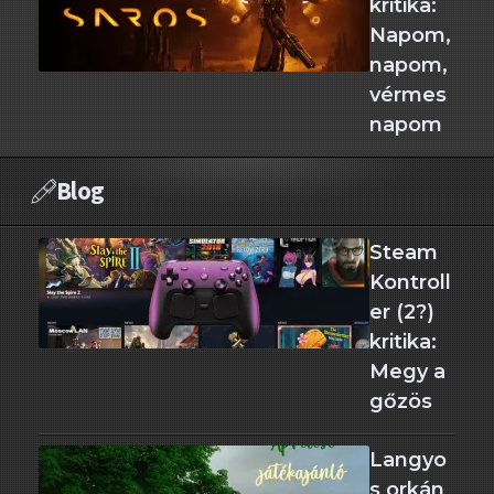
kritika:
Napom,
napom,
vérmes
napom
Blog
Steam
Kontroll
er (2?)
kritika:
Megy a
gőzös
Langyo
s orkán