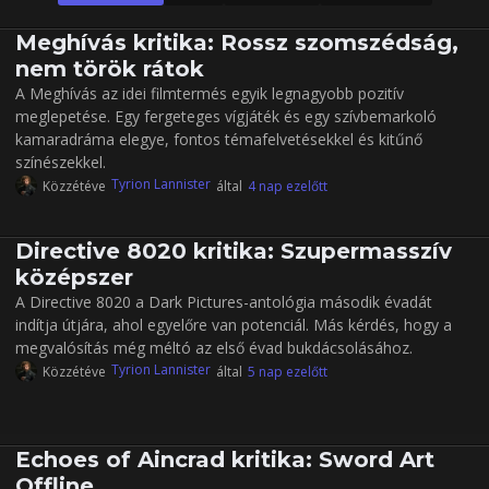
Meghívás kritika: Rossz szomszédság,
nem török rátok
A Meghívás az idei filmtermés egyik legnagyobb pozitív
meglepetése. Egy fergeteges vígjáték és egy szívbemarkoló
kamaradráma elegye, fontos témafelvetésekkel és kitűnő
színészekkel.
Tyrion Lannister
Közzétéve
által
4 nap ezelőtt
Directive 8020 kritika: Szupermasszív
középszer
A Directive 8020 a Dark Pictures-antológia második évadát
indítja útjára, ahol egyelőre van potenciál. Más kérdés, hogy a
megvalósítás még méltó az első évad bukdácsolásához.
Tyrion Lannister
Közzétéve
által
5 nap ezelőtt
Echoes of Aincrad kritika: Sword Art
Offline