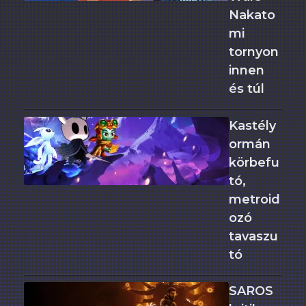
Nakato
mi
tornyon
innen
és túl
Kastély
ormán
körbefu
tó,
metroid
ozó
tavaszu
tó
SAROS