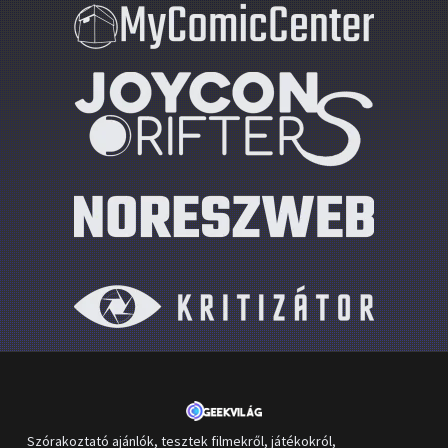
Szórakoztató ajánlók, tesztek filmekről, játékokról,