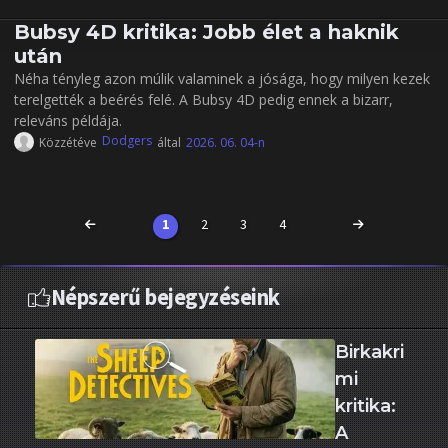
Bubsy 4D kritika: Jobb élet a haknik
után
Néha tényleg azon múlik valaminek a jósága, hogy milyen kezek
terelgették a beérés felé. A Bubsy 4D pedig ennek a bizarr,
releváns példája.
Dodgers
Közzétéve
által
2026. 06. 04-n
1
2
3
4
Népszerű bejegyzéseink
Birkakri
mi
kritika:
A