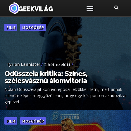
FILM
MOZGÓKÉP
Tyrion Lannister
2 hét ezelőtt
Odüsszeia kritika: Színes,
szélesvásznú álomvitorla
Nolan Odüsszeiáját könnyű eposzi jelzőkkel illetni, mert annak
ellenére képes meggyőző lenni, hogy egy-két ponton akadozik a
gépezet.
FILM
MOZGÓKÉP