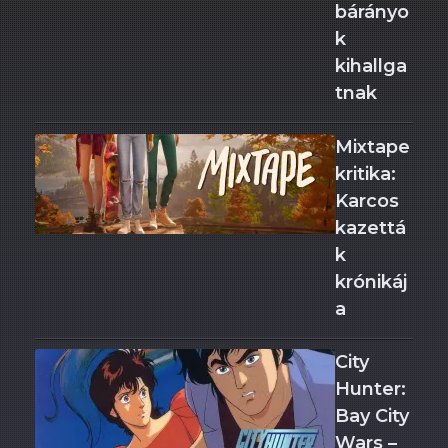
bárányo
k
kihallga
tnak
Mixtape
kritika:
Karcos
kazettá
k
krónikáj
a
City
Hunter:
Bay City
Wars –