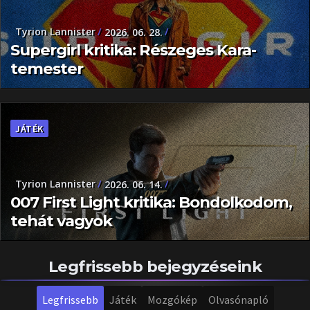
Tyrion Lannister
2026. 06. 28.
Supergirl kritika: Részeges Kara-
temester
JÁTÉK
Tyrion Lannister
2026. 06. 14.
007 First Light kritika: Bondolkodom,
tehát vagyok
Legfrissebb bejegyzéseink
Legfrissebb
Játék
Mozgókép
Olvasónapló