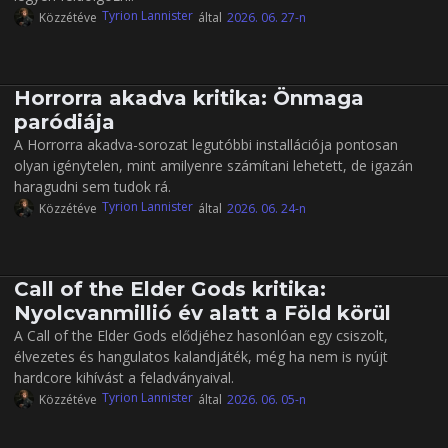
Tyrion Lannister
Közzétéve
által
2026. 06. 27-n
Horrorra akadva kritika: Önmaga
paródiája
A Horrorra akadva-sorozat legutóbbi installációja pontosan
olyan igénytelen, mint amilyenre számítani lehetett, de igazán
haragudni sem tudok rá.
Tyrion Lannister
Közzétéve
által
2026. 06. 24-n
Call of the Elder Gods kritika:
Nyolcvanmillió év alatt a Föld körül
A Call of the Elder Gods elődjéhez hasonlóan egy csiszolt,
élvezetes és hangulatos kalandjáték, még ha nem is nyújt
hardcore kihívást a feladványaival.
Tyrion Lannister
Közzétéve
által
2026. 06. 05-n