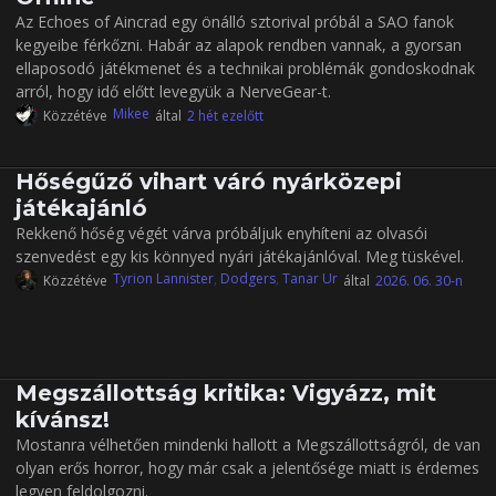
Az Echoes of Aincrad egy önálló sztorival próbál a SAO fanok
kegyeibe férkőzni. Habár az alapok rendben vannak, a gyorsan
ellaposodó játékmenet és a technikai problémák gondoskodnak
arról, hogy idő előtt levegyük a NerveGear-t.
Mikee
Közzétéve
által
2 hét ezelőtt
Hőségűző vihart váró nyárközepi
játékajánló
Rekkenő hőség végét várva próbáljuk enyhíteni az olvasói
szenvedést egy kis könnyed nyári játékajánlóval. Meg tüskével.
Tyrion Lannister
,
Dodgers
,
Tanar Ur
Közzétéve
által
2026. 06. 30-n
Megszállottság kritika: Vigyázz, mit
kívánsz!
Mostanra vélhetően mindenki hallott a Megszállottságról, de van
olyan erős horror, hogy már csak a jelentősége miatt is érdemes
legyen feldolgozni.