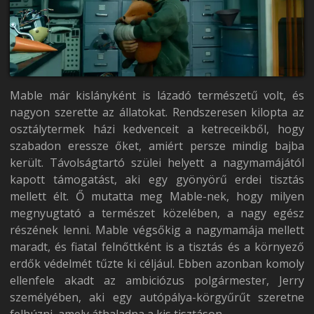
Mable már kislányként is lázadó természetű volt, és
nagyon szerette az állatokat. Rendszeresen kilopta az
osztálytermek házi kedvenceit a ketreceikből, hogy
szabadon eressze őket, amiért persze mindig bajba
került. Távolságtartó szülei helyett a nagymamájától
kapott támogatást, aki egy gyönyörű erdei tisztás
mellett élt. Ő mutatta meg Mable-nek, hogy milyen
megnyugtató a természet közelében, a nagy egész
részének lenni. Mable végsőkig a nagymamája mellett
maradt, és fiatal felnőttként is a tisztás és a környező
erdők védelmét tűzte ki céljául. Ebben azonban komoly
ellenfele akadt az ambiciózus polgármester, Jerry
személyében, aki egy autópálya-körgyűrűt szeretne