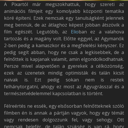
A Pixartól már megszokhattuk, hogy szereti az
animációs filmjeit egy komolyabb központi tematika
köré építeni. Ezek nemcsak egy tanulságként jelennek
meg bennük, de az átlaghoz képest jobban átszövik a
film egészét. Legutóbb, az
Elio
ban ez a valahova
tartozás és a magány volt. Előtte eggyel, az Agymanók
2-ben pedig a kamaszkor és a megfelelési kényszer. Ez
pedig segít abban, hogy ne csak a legkisebbek, de a
felnőttek is kapjanak valamit, amin elgondolkodhatnak.
Persze mivel alapvetően a gyerekek a célközönség,
ezek az üzenetek mindig optimisták és talán kicsit
naivak is. Ezt pedig sokan nem is restek
felhánytorgatni, ahogy ez most az Agyugrásszal és a
természetvédelemmel kapcsolatban is történt.
Félreértés ne essék, egy elsősorban felnőtteknek szóló
filmben én is annak a pártján vagyok, hogy egy témát
vagy rendesen dolgozzunk fel, vagy sehogy. Ott
nemcsak belefér, de talán szükség is van rá, hogy