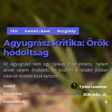
Kiemelt cikkek
Mozgókép
Film
Agyugrász kritika: Örök
hódoltság
Az Agyugrász nem egy tipikus Pixar-élmény, hanem
annál valami őrültebb, és közben a stúdió jobban
sikerült munkái közé tartozik.
Szerző
Tyrion Lannister
Közzétéve
2026. márc. 15.
Kommentek
0