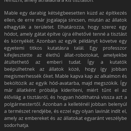
felhúzni, amely áthaladna a kis tisztáson.
Mable egy darabig kétségbeesetten küzd az építkezés
ellen, de erre már jogalapja sincsen, miután az állatok
elhagyták a területet. Elhatározza, hogy szerez egy
hódot, amely gátat építve újra élhetővé tenné a tisztást
és környékét. Azonban az egyik példányt követve egy
egyetemi titkos kutatásra talál. Egy professzor
kifejlesztette az élethű állat-robotokat, amelyekbe
átültethető az emberi tudat. Így a kutatók
beépülhetnek az állatok közé, hogy így jobban
megismerhessék őket. Mable kapva kap az alkalmon és
beköltözik az egyik hód-avatarba, majd megszökik. Így
már állatként próbálja kideríteni, miért tűnt el az
élővilág a tisztásról, és hogyan hódíthatná vissza azt a
polgármestertől. Azonban a kelleténél jobban belenyúl
a természet rendjébe, és ezzel egy olyan lavinát indít el,
amely az embereket és az állatokat egyaránt veszélybe
sodorhatja.