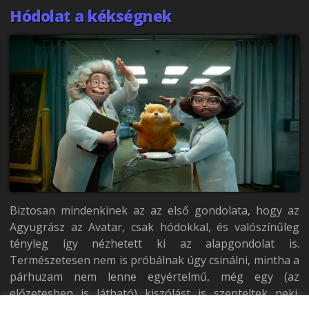
Hódolat a kékségnek
Biztosan mindenkinek az az első gondolata, hogy az
Agyugrász az Avatar, csak hódokkal, és valószínűleg
tényleg így nézhetett ki az alapgondolat is.
Természetesen nem is próbálnak úgy csinálni, mintha a
párhuzam nem lenne egyértelmű, még egy (az
előzetesben is látható) kiszólást is szenteltek neki.