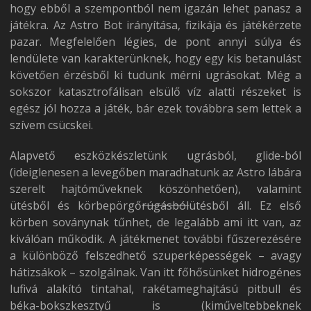
hogy ebből a szempontból nem igazán lehet panasz a
játékra. Az Astro Bot irányítása, fizikája és játékérzete
pazar. Megfelelően légies, de pont annyi súlya és
lendülete van karakterünknek, hogy egy kis betanulást
követően érzésből ki tudunk mérni ugrásokat. Még a
sokszor katasztrofálisan elsülő víz alatti részeket is
egész jól hozza a játék, bár ezek továbbra sem lettek a
szívem csücskei.
Alapvető eszközkészletünk ugrásból, glide-ból
(ideiglenesen a levegőben maradhatunk az Astro lábára
szerelt hajtóműveknek köszönhetően), valamint
ütésből és körbepörgő
rúgásból
ütésből áll. Ez első
körben soványnak tűnhet, de legalább ami itt van, az
kiválóan működik. A játékmenet további fűszerezésére
a különböző felszedhető szuperképességek – avagy
hátizsákok – szolgálnak. Van itt főhősünket hidrogénes
lufivá alakító tintahal, rakétameghajtású pitbull és
béka-bokszkesztyű is (kiműveltebbeknek