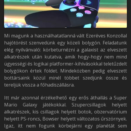
Mi magunk a használhatatlanná vált Ezeréves Konzollal
hajótörést szenvedünk egy közeli bolygón. Feladatunk
elég nyilvánvaló: körbeturnézni a galaxist az elveszett
alkatrészek után kutatva, amik hogy-hogy nem mind
ügyességi és logikai platformer-kihívásokkal teletűzdelt
bolygókon értek földet. Mindeközben pedig elveszett
bottársaink közül minél többet szedjünk össze és
tereljük vissza a főhadiszállásra.
Itt már azonnal érzékelhető egy erős áthallás a Super
Mario Galaxy játékokkal. Szupercsillagok helyett
alkatrészek, kis csillagok helyett botok, obzervatórium
helyett PS-roncs, Bowser helyett változatos űrszörnyek.
Igaz, itt nem fogunk körbejárni egy planétát sem