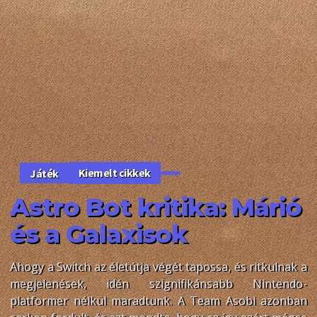
Kiemelt cikkek
Játék
Astro Bot kritika: Márió
és a Galaxisok
Ahogy a Switch az életútja végét tapossa, és ritkulnak a
megjelenések, idén szignifikánsabb Nintendo-
platformer nélkül maradtunk. A Team Asobi azonban