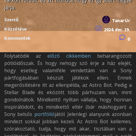
sarkon fordult, és azt mondta, hogy ez így azért mégse
járja.
Szerző
Tanar Ur
Közzétéve
2024. dec. 19.
Kommentek
0
Folytatódik az
előző cikkemben
beharangozott
pótlóidőszak. És hogy nehogy szó érje a ház elejét,
hogy esetleg valamiféle vendettám van a Sony
pártfogásában készült játékok ellen. Ennek
megerősítésére itt az ellenpélda, az Astro Bot. Pedig a
Stellar Blade és eközött több párhuzam van, mint
gondolnátok. Mindkettő nyíltan vállalja, hogy honnan
inspirálódott, és mindkettő eltér (bár máshogyan) a
Sony belsős
portfólió
jától. Jelenlegi alanyunk azonban
mindezt sokkal jobban kezeli. Az Astro Bot kellemes,
szórakoztató, tudja, hogy mit akar, tisztában van a
korlátaival, és kivételes szakértelemmel nyúl a saját