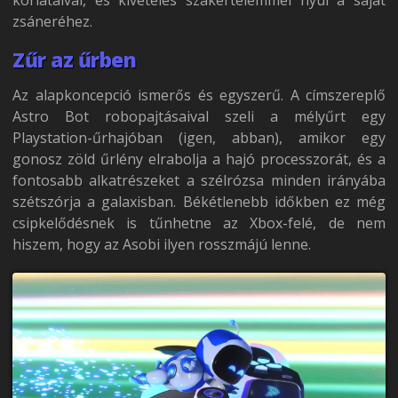
zsáneréhez.
Zűr az űrben
Az alapkoncepció ismerős és egyszerű. A címszereplő
Astro Bot robopajtásaival szeli a mélyűrt egy
Playstation-űrhajóban (igen, abban), amikor egy
gonosz zöld űrlény elrabolja a hajó processzorát, és a
fontosabb alkatrészeket a szélrózsa minden irányába
szétszórja a galaxisban. Békétlenebb időkben ez még
csipkelődésnek is tűnhetne az Xbox-felé, de nem
hiszem, hogy az Asobi ilyen rosszmájú lenne.