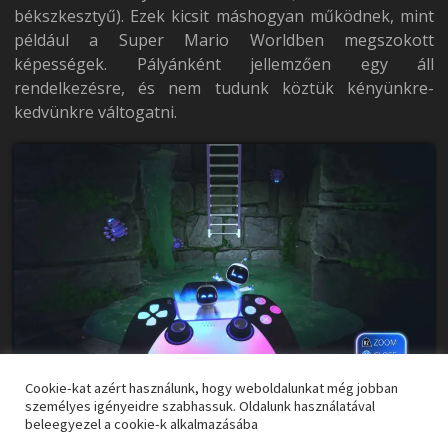
békszkesztyű). Ezek kicsit máshogyan működnek, mint
például a Super Mario Worldben megszokott
képességek. Pályánként jellemzően egy áll
rendelkezésre, és nem tudunk köztük kényünkre-
kedvünkre váltogatni.
Cookie-kat azért használunk, hogy weboldalunkat még jobban
Ennek a hátránya, hogy kevesebb egyéni szabadságot
személyes igényeidre szabhassuk. Oldalunk használatával
beleegyezel a cookie-k alkalmazásába
enged számunkra a játék. Ez azonban ritkán érződött