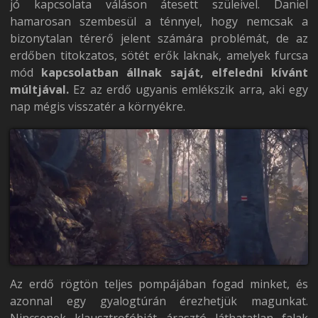
jó kapcsolata váláson átesett szüleivel. Daniel
hamarosan szembesül a ténnyel, hogy nemcsak a
bizonytalan térerő jelent számára problémát, de az
erdőben titokzatos, sötét erők laknak, amelyek furcsa
mód
kapcsolatban állnak saját, elfeledni kívánt
múltjával.
Ez az erdő ugyanis emlékszik arra, aki egy
nap mégis visszatér a környékre.
Az erdő rögtön teljes pompájában fogad minket, és
azonnal egy gyalogtúrán érezhetjük magunkat.
Nincsenek klausztrofóbiát árasztó láthatatlan falak