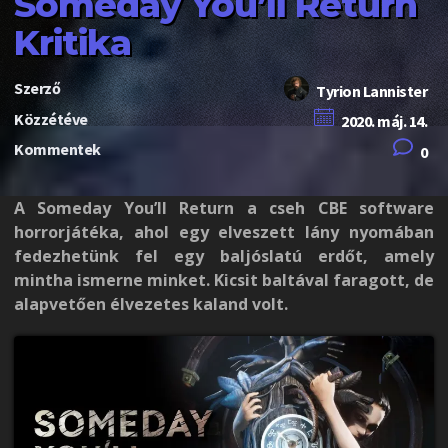
Someday You’ll Return
Kritika
Szerző
Tyrion Lannister
Közzétéve
2020. máj. 14.
Kommentek
0
A Someday You’ll Return a cseh CBE software
horrorjátéka, ahol egy elveszett lány nyomában
fedezhetünk fel egy baljóslatú erdőt, amely
mintha ismerne minket. Kicsit baltával faragott, de
alapvetően élvezetes kaland volt.