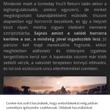
Mindezek miatt a Someday You’ll Return talán akkor a
leghangulatosabb, amikor egyszerű, de minket
megdolgoztató kalandjátékként működik. Viszont
alapvetően egy horrorról beszélünk, és így a helyzet
kicsit olyan, mintha ingyen ölelésért mennénk
sztriptízbárba.
Sajnos amint a valódi horrorra
kerülne a sor, a minőség jóval ingadozóbb lesz.
Jó
párszor kell majd menekülőre fognunk, ekkor
megfelelően aláfestett és többnyire izgalmas
kergetőzésre kerül sor. A lopakodás viszont már több
sebből vérzik, a vaksötét terepeken könnyű eltévedni,
és túl sok eszközünk sincs ellenfeleinkkel szemben.
Cookie-kat azért használunk, hogy weboldalunkat még jobban
személyes igényeidre szabhassuk. Oldalunk használatával