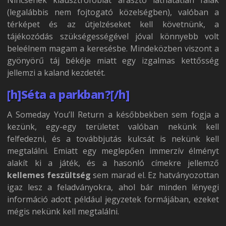
(legalábbis nem fojtogató közelségben), valóban a
térképet és az útjelzéseket kell követnünk, a
tájékozódás szükségességével jóval könnyebb volt
beleélnem magam a keresésbe. Mindeközben viszont a
gyönyörű táj békéje miatt egy izgalmas kettősség
jellemzi a kaland kezdetét.
[h]Séta a parkban?[/h]
A Someday You’ll Return a későbbekben sem fogja a
kezünk, egy-egy területet valóban nekünk kell
felfedezni, és a továbbjutás kulcsát is nekünk kell
megtalálni. Emiatt egy meglepően immerzív élményt
alakít ki a játék, és a hasonló címekre jellemző
kellemes feszültség
sem marad el. Ez hatványozottan
igaz lesz a feladványokra, ahol bár minden lényegi
információ adott például jegyzetek formájában, ezeket
mégis nekünk kell megtalálni.