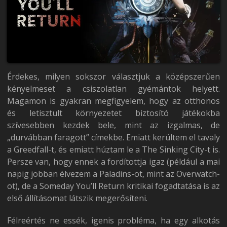
Érdekes, milyen sokszor választjuk a középszerűen
kényelmeset a csiszolatlan gyémántok helyett.
Magamon is gyakran megfigyelem, hogy az otthonos
és letisztult környezetet biztosító játékokba
szívesebben kezdek bele, mint az izgalmas, de
„durvábban faragott” címekbe. Emiatt kerültem el tavaly
a Greedfall-t, és emiatt húztam le a The Sinking City-t is.
Persze van, hogy ennek a fordítottja igaz (például a mai
napig jobban élvezem a Paladins-ot, mint az Overwatch-
ot), de a Someday You’ll Return kritikai fogadtatása is az
első állításomat látszik megerősíteni.
Félreértés ne essék, igenis probléma, ha egy alkotás