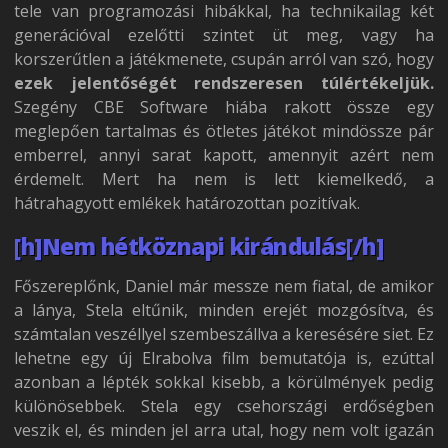
tele van programozási hibákkal, ha technikailag két
generációval ezelőtti szintet üt meg, vagy ha
korszerűtlen a játékmenete, csupán arról van szó, hogy
ezek jelentőségét rendszeresen túlértékeljük.
Szegény CBE Software hiába rakott össze egy
meglepően tartalmas és ötletes játékot mindössze pár
emberrel, annyi sarat kapott, amennyit azért nem
érdemelt. Mert ha nem is lett kiemelkedő, a
hátrahagyott emlékek határozottan pozitívak.
[h]Nem hétköznapi kirándulás[/h]
Főszereplőnk, Daniel már messze nem fiatal, de amikor
a lánya, Stela eltűnik, minden erejét mozgósítva, és
számtalan veszéllyel szembeszállva a keresésére siet. Ez
lehetne egy új Elrabolva film bemutatója is, ezúttal
azonban a lépték sokkal kisebb, a körülmények pedig
különösebbek. Stela egy csehországi erdőségben
veszik el, és minden jel arra utal, hogy nem volt igazán