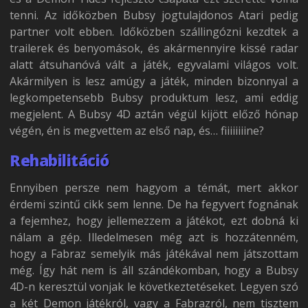
tenni. Az időközben Bubsy jogtulajdonos Atari pedig
partner volt ebben. Időközben szállingózni kezdtek a
trailerek és benyomások, és akármennyire kissé radar
alatt átsuhanóvá vált a játék, egyvalami világos volt.
Akármilyen is lesz amúgy a játék, minden bizonnyal a
legkompetensebb Bubsy produktum lesz, ami eddig
megjelent. A Bubsy 4D aztán végül kijött előző hónap
végén, én is megvettem az első nap, és… fiiiiiiiine?
Rehabilitáció
Ennyiben persze nem hagyom a témát, mert akkor
érdemi szintű cikk sem lenne. De ha fegyvert fognának
a fejemhez, hogy jellemezzem a játékot, ezt dobná ki
nálam a gép. Illedelmesen még azt is hozzátenném,
hogy a Fabraz semelyik más játékával nem játszottam
még. Így hát nem is áll szándékomban, hogy a Bubsy
4D-n keresztül vonjak le következtetéseket. Legyen szó
a két Demon játékról, vagy a Fabrazról, nem tisztem