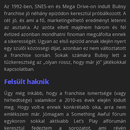
Az 1992-ben, SNES-en és Mega Drive-on indult Bubsy
franchise jó néhány epizódon keresztül próbálkozott. A
cél: jó, és ami a fő, marketingelhető eredményt letenni
az asztalra. Az azóta eltelt majdnem három és fél
évtized azonban mondhatni finoman megcáfolta ennek
a sikerességét. Ugyan az első epizód annak idején nyert
egy szülői közösségi díjat, azonban ez nem változtatott
a franchise sorsán. Sokak számára Bubsy lett a
tűzkeresztség az „olyan rossz, hogy már jó” játékokkal
kapcsolatban.
Felsült haknik
Úgy még inkább, hogy a franchise ismertsége (vagy
hírhedtsége) valamikor a 2010-es évek elején lódult
meg. Hogy volt-e ennek konkrétabb oka, arra nem
emlékszem már. Jómagam a Something Awful fórum
egykoron sokkal aktívabb Let’s Play alfórumán
keresztül fedeztem a sorozatot, ami révén