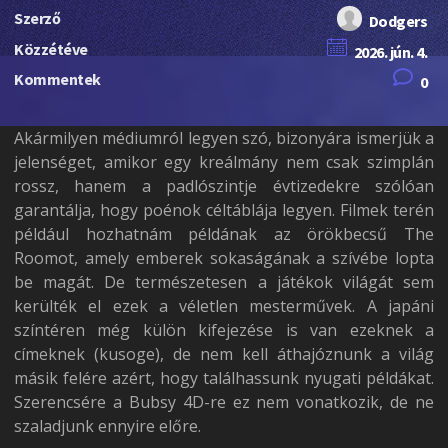
Szerző
Dodgers
Közzétéve
2026. jún. 4.
Kommentek
0
Akármilyen médiumról legyen szó, bizonyára ismerjük a
jelenséget, amikor egy kreálmány nem csak szimplán
rossz, hanem a padlószintje évtizedekre szólóan
garantálja, hogy poénok céltáblája legyen. Filmek terén
például hozhatnám példának az örökbecsű The
Roomot, amely emberek sokaságának a szívébe lopta
be magát. De természetesen a játékok világát sem
kerülték el ezek a véletlen mesterművek. A japáni
színtéren még külön kifejezése is van ezeknek a
címeknek (kusoge), de nem kell áthajóznunk a világ
másik felére azért, hogy találhassunk nyugati példákat.
Szerencsére a Bubsy 4D-re ez nem vonatkozik, de ne
szaladjunk ennyire előre.