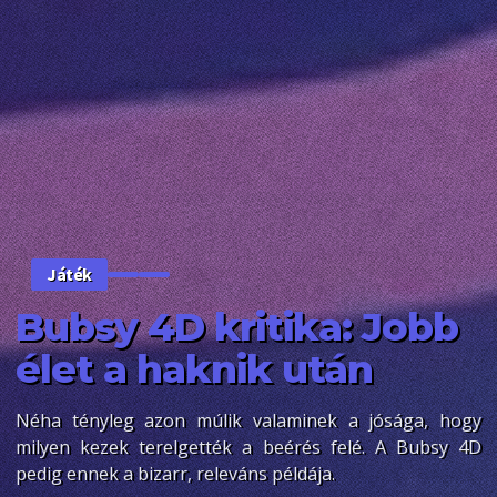
Játék
Bubsy 4D kritika: Jobb
élet a haknik után
Néha tényleg azon múlik valaminek a jósága, hogy
milyen kezek terelgették a beérés felé. A Bubsy 4D
pedig ennek a bizarr, releváns példája.