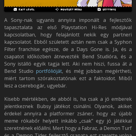
A Sony-nak ugyanis annyira imponált a fejlesztők
tapasztalata az első Playstation Hi-Res módjával
kapcsolatban, hogy felajánlott nekik egy partneri
kapcsolatot. Ebből született aztán nem csak a Syphon
Filter franchise egésze, de a Days Gone is. Ja, és a
csapatot időközben átnevezték Bend Studióra, és a
Sony istálló egyik tagja lett. Aki nem hiszi, fussa át a
Bend Studio
portfólióját
, és még jobban megértheti,
miért tartom szórakoztatónak ezt a faktoidot. Miből
lesz a cserebogár, ugyebár.
Kisebb mértékben, de abból is, ha csak a jó emberek
jelentkeznek Bubsy játékot csinálni. Olyanok, akiket
érdekel annyira a platformer zsáner, hogy az újabb
meme rókabőr helyett inkább „csak” egy jó játékkal
szeretnének előállni. Mert hogy a Fabraz, a Demon Turf
és a Demon Tides fejlesztő csapata ezt szerette volna