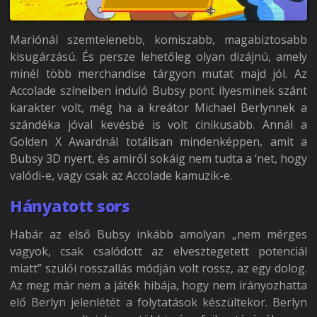
Mariónál szemtelenebb, komiszabb, magabiztosabb
kisugárzású. És persze lehetőleg olyan dizájnú, amely
minél több merchandise tárgyon mutat majd jól. Az
Accolade színeiben induló Bubsy pont ilyesminek szánt
karakter volt, még ha a kreátor Michael Berlynnek a
szándéka jóval kevésbé is volt cinikusabb. Annál a
Golden X Awardnál totálisan mindenképpen, amit a
Bubsy 3D nyert, és amiről sokáig nem tudta a ‘net, hogy
valódi-e, vagy csak az Accolade kamuzik-e.
Hányatott sors
Habár az első Bubsy inkább amolyan „nem mérges
vagyok, csak csalódott az elvesztegetett potenciál
miatt” szülői rosszallás módján volt rossz, az egy dolog.
Az meg már nem a játék hibája, hogy nem irányozhatta
elő Berlyn jelenlétét a folytatások készültekor. Berlyn