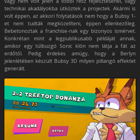
vagy nem volt jelen a többi rész fejlesztésénél, vagy
technikai akadályokba ütköztek a projectek. Akármi is
volt éppen, az akkori folytatások nem hogy a Bubsy 1-
et nem tudták megközelíteni, éppen ellenkezőleg.
Bebetonoztak a franchise-nak egy bizonyos ismérvet.
Konkrétan mint a legpublikusabb példáját annak,
amikor egy túlbuzgó Sonic klón nem látja a fát az
erdőtől. Pedig érdekes amúgy, hogy a Berlyn
jelenlétében készült Bubsy 3D milyen pillangó effektet
generált.