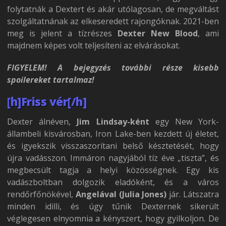
folytatnák a Dextert és akár utólagosan, de megváltást
szolgáltatnának az elkeseredett rajongóknak. 2021-ben
meg is jelent a tízrészes
Dexter New Blood
, ami
majdnem képes volt teljesíteni az elvárásokat.
FIGYELEM! A bejegyzés további része kisebb
spoilereket tartalmaz!
[h]Friss vér[/h]
Dexter álnéven,
Jim Lindsay-ként
egy New York-
állambeli kisvárosban, Iron Lake-ben kezdett új életet,
és igyekszik visszaszorítani belső késztetését, hogy
újra vadásszon. Immáron nagyjából tíz éve „tiszta”, és
megbecsült tagja a helyi közösségnek. Egy kis
vadászboltban dolgozik eladóként, és a város
rendőrfőnökével,
Angelával
(Julia Jones)
jár. Látszatra
minden idilli, és úgy tűnik Dexternek sikerült
véglegesen elnyomnia a kényszert, hogy gyilkoljon. De