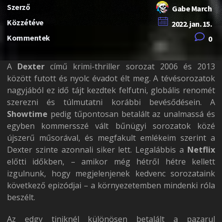
Szerző
Gabe March
Közzétéve
2022. jan. 15.
Kommentek
0
A
Dexter
című krimi-thriller sorozat 2006 és 2013
között futott és nyolc évadot élt meg. A tévésorozatok
nagyjából ez idő tájt kezdtek felfutni, globális renomét
szerezni és túlmutatni korábbi bevésődésein. A
Showtime
pedig tűpontosan betalált az unalmassá és
egyben kommersszé vált bűnügyi sorozatok közé
újszerű műsorával, és megfakult emlékeim szerint a
Dexter szinte azonnali siker lett. Legalábbis a
Netflix
előtti időkben, – amikor még hétről hétre kellett
izgulnunk, hogy megjelenjenek kedvenc sorozataink
következő epizódjai – a környezetemben mindenki róla
beszélt.
Az edgy tiniknél különösen betalált a pazarul