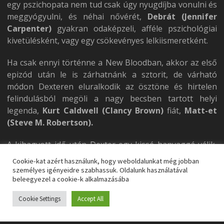
egy pszichopata nem tud csak úgy nyugdíjba vonulni és
meggyógyulni, és néhai nővérét,
Debrát (Jennifer
Carpenter)
gyakran odaképzeli, afféle pszichológiai
kivetülésként, vagy egy csökevényes lelkiismeretként.
Ha csak ennyi történne a New Bloodban, akkor az első
epizód után le is zárhatnánk a sztorit, de várható
módon Dexteren eluralkodik az ösztöne és hirtelen
felindulásból megöli a nagy becsben tartott helyi
legenda,
Kurt Caldwell (Clancy Brown)
fiát,
Matt-et
(Steve M. Robertson).
A kihagyott idő után Dexter egy kissé hanyaggá válik,
és hozzá képest rendhagyó módon sikerül
Cookie-kat azért használunk, hogy weboldalunkat még jobban
megszabadulnia a hullától. A rendőrség viszont eltűnt
személyes igényeidre szabhassuk. Oldalunk használatával
beleegyezel a cookie-k alkalmazásába
személyként kezeli Mattet, és megindul a nyomozás.
Kurt egy ponton azt mondja a rendőrségnek, hogy a fia
Cookie Settings
Accept All
előkerült és nincs semmi gond; egyébként is problémás
srác, és New Yorkba utazott. Itt már sejtheti a néző,