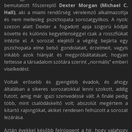
bemutatott főszereplő
Dexter Morgan (Michael C.
Hall)
, aki a miami rendőrség vérelemző alkalmazottja
és nem mellesleg pszichopata sorozatgyilkos. A nyolc
szezon alatt Dexter a fogadott apja szigorú kódját
követte és különös kegyetlenséggel csak a rosszfiúkat
intézte el. A sorozat elejétől a végéig bejárta egy
pszichopata elme belső gondolatait, érzelmeit, vagyis
inkább azok hiányát és megpróbáltatásait, hogyan
tettesse a társadalom szótára szerint „normális” emberi
viselkedést.
Voltak erősebb és gyengébb évadok, és ahogy
általában a sikeres sorozatokkal lenni szokott, addig
futott, amíg már igazi szenvedéssé vált. A finálé pedig
több, mint csalódáskeltő volt; abszolút megértem a
kitartó rajongókat, akiket rendesen felhúzott a sorozat
lezárása.
Aztán évekkel később felröppent a hír, hogy valahogy