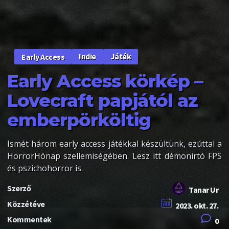
Indie
Játék
Early Access
Early Access körkép –
Lovecraft papjától az
emberpörköltig
Ismét három early access játékkal készültünk, ezúttal a
HorrorHónap szellemiségében. Lesz itt démonirtó FPS
és pszichohorror is.
Szerző
Tanar Ur
Közzétéve
2023. okt. 27.
Kommentek
0