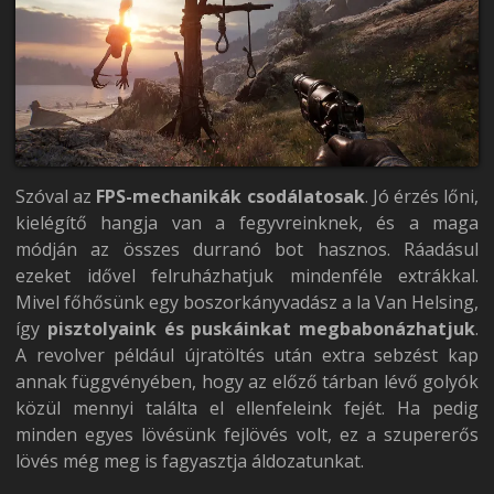
Szóval az
FPS-mechanikák csodálatosak
. Jó érzés lőni,
kielégítő hangja van a fegyvreinknek, és a maga
módján az összes durranó bot hasznos. Ráadásul
ezeket idővel felruházhatjuk mindenféle extrákkal.
Mivel főhősünk egy boszorkányvadász a la Van Helsing,
így
pisztolyaink és puskáinkat megbabonázhatjuk
.
A revolver például újratöltés után extra sebzést kap
annak függvényében, hogy az előző tárban lévő golyók
közül mennyi találta el ellenfeleink fejét. Ha pedig
minden egyes lövésünk fejlövés volt, ez a szupererős
lövés még meg is fagyasztja áldozatunkat.