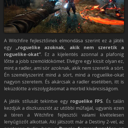
A Witchfire fejlesztőinek elmondása szerint ez a játék
egy
„roguelike azoknak, akik nem szeretik a
roguelike-okat”
. Ez a kijelentés azonnal a plafonig
lőtte a jobb szemöldökömet. Elvégre egy kicsit olyan ez,
mint a radler, ami sör azoknak, akik nem szeretik a sört.
Én személyszerint mind a sört, mind a roguelike-okat
nagyon szeretem. És akárcsak a radler esetében, itt is
leküzdötte a viszolygásomat a morbid kíváncsiságom.
A játék stílusát tekintve egy
roguelike FPS
. És talán
kezdjük a diszkussziót az utóbbi műfajjal, ugyanis ezen
a téren a Witchfire fejlesztői valami kivételesen
lenyűgözőt alkottak. Aki játszott már a Destiny 2-vel, az