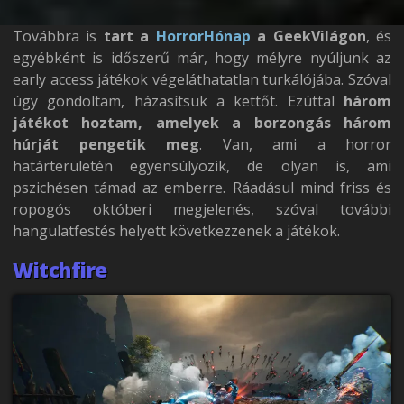
Továbbra is
tart a
HorrorHónap
a GeekVilágon
, és
egyébként is időszerű már, hogy mélyre nyúljunk az
early access játékok végeláthatatlan turkálójába. Szóval
úgy gondoltam, házasítsuk a kettőt. Ezúttal
három
játékot hoztam, amelyek a borzongás három
húrját pengetik meg
. Van, ami a horror
határterületén egyensúlyozik, de olyan is, ami
pszichésen támad az emberre. Ráadásul mind friss és
ropogós októberi megjelenés, szóval további
hangulatfestés helyett következzenek a játékok.
Witchfire