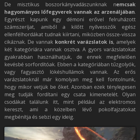
De misztikus boszorkányvadászunknak n
emcsak
hagyományos lőfegyverek vannak az arzenáljában
.
Egyrészt kapunk egy démoni erővel felruházott
számszeríjat, amiből a kilőtt nyílvesszők egész
ellenfélhordákat tudnak kiírtani, miközben össze-vissza
cikáznak. De vannak
konkrét varázslatok is
, amelyek
két kategóriára vannak osztva. A gyors varázslatokat
gyakrabban használhatjuk, de ennek megfelelően
kevésbé sorfordítóak. Ebben a kategóriában tűzgolyók,
vagy fagyasztó lökéshullámok vannak. Az erős
varázslatoknál már komolyan meg kell fontolnunk,
hogy mikor vetjük be őket. Azonban ezek ténylegesen
meg tudják fordítani egy csata kimenetelét. Olyan
csodákat találunk itt, mint például az elektromos
kereszt, ami a közelben lévő pokolfajzatokat
megbénítja és sebzi egy ideig.