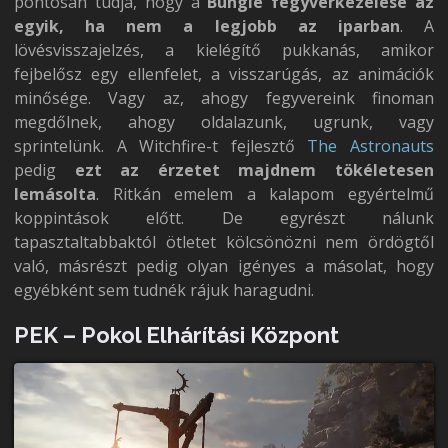
pontosan tudja, hogy a
Bungie fegyverkezelése az
egyik, ha nem a legjobb az iparban
. A
lövésvisszajelzés, a kielégítő pukkanás, amikor
fejbelősz egy ellenfelet, a visszarúgás, az animációk
minősége. Vagy az, ahogy fegyvereink finoman
megdőlnek, ahogy oldalazunk, ugrunk, vagy
sprintelünk. A Witchfire-t fejlesztő
The Astronauts
pedig
ezt az érzetet majdnem tökéletesen
lemásolta
. Ritkán emelem a kalapom egyértelmű
koppintások előtt. De egyrészt nálunk
tapasztaltabbaktól ötletet kölcsönözni nem ördögtől
való, másrészt pedig olyan igényes a másolat, hogy
egyébként sem tudnék rájuk haragudni.
PEK – Pokol Elhárítási Központ