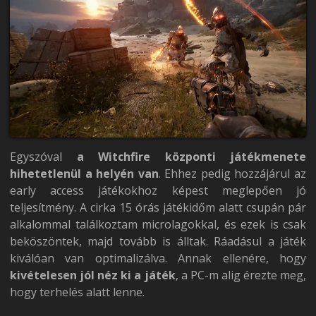
Egyszóval
a Witchfire központi játékmenete
hihetetlenül a helyén van
. Ehhez pedig hozzájárul az
early access játékokhoz képest meglepően jó
teljesítmény. A cirka 15 órás játékidőm alatt csupán pár
alkalommal találkoztam microlagokkal, és ezek is csak
beköszöntek, majd tovább is álltak. Ráadásul a játék
kiválóan van optimalizálva. Annak ellenére, hogy
kivételesen jól néz ki a játék
, a PC-m alig érezte meg,
hogy terhelés alatt lenne.