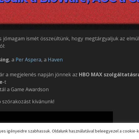
és jómagam ismét összeültünk, hogy megtárgyaljuk az elmúlt 
ól:
sing
, a
Per Aspera
, a
Haven
már a megjelenés napján jönnek az
HBO MAX szolgáltatásr
e
-t
tál a Game Awardson
 Jó szórakozást kívánunk!
es igényeidre szabhassuk. Oldalunk használatával beleegyezel a cookie-k