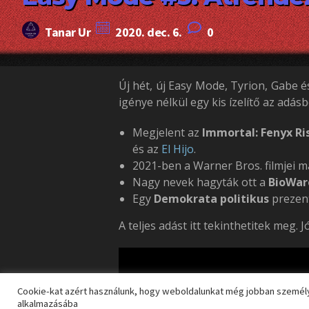
Tanar Ur
2020. dec. 6.
0
Új hét, új Easy Mode, Tyrion, Gabe 
igénye nélkül egy kis ízelítő az adásb
Megjelent az
Immortal: Fenyx Ri
és az
El Hijo
.
2021-ben a Warner Bros. filmjei 
Nagy nevek hagyták ott a
BioWar
Egy
Demokrata politikus
prezen
A teljes adást itt tekinthetitek meg.
Cookie-kat azért használunk, hogy weboldalunkat még jobban személy
alkalmazásába