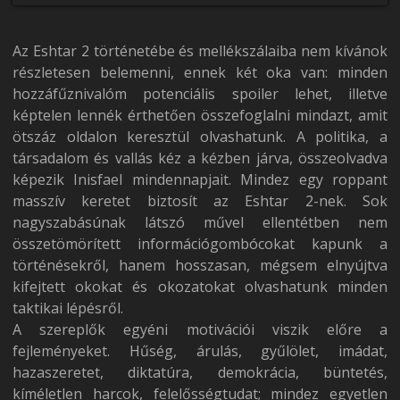
Az Eshtar 2 történetébe és mellékszálaiba nem kívánok
részletesen belemenni, ennek két oka van: minden
hozzáfűznivalóm potenciális spoiler lehet, illetve
képtelen lennék érthetően összefoglalni mindazt, amit
ötszáz oldalon keresztül olvashatunk. A politika, a
társadalom és vallás kéz a kézben járva, összeolvadva
képezik Inisfael mindennapjait. Mindez egy roppant
masszív keretet biztosít az Eshtar 2-nek. Sok
nagyszabásúnak látszó művel ellentétben nem
összetömörített információgombócokat kapunk a
történésekről, hanem hosszasan, mégsem elnyújtva
kifejtett okokat és okozatokat olvashatunk minden
taktikai lépésről.
A szereplők egyéni motivációi viszik előre a
fejleményeket. Hűség, árulás, gyűlölet, imádat,
hazaszeretet, diktatúra, demokrácia, büntetés,
kíméletlen harcok, felelősségtudat; mindez egyetlen