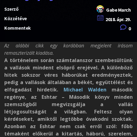
Szerző
Gabe March
Közzétéve
2018. ápr. 29.
Kommentek
0
Az alábbi cikk egy korábban megjelent írásom
remaszterizált kiadása.
A történelem során számtalanszor szembesültünk
a vallások mindent elsöprő erejével. A különböző
hitek sokszor véres háborúkat eredményeztek,
pedig a vallások általában a békét, együttélést és
elfogadást hirdetik.
Michael Walden
második
regénye, az Eshtar – Második könyv minden
szemszögből megvizsgálja a vallás
létjogosultságát a világban. Feltesz olyan
kérdéseket, amiktől legtöbbe óvakodni szoktak.
Azonban az Eshtar nem csak erről szól: főbb
témaként előkerül a kitartás, háború, szerelem,