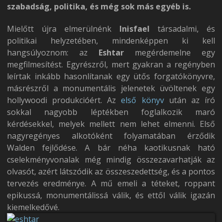
szabadság, politika, és még sok más egyéb is.
Mielőtt újra elmerülnénk
Inisfael
társadalmi, és
politikai helyzetében, mindenképpen ki kell
hangsúlyoznom: az
Eshtar
megérdemelne egy
megfilmesítést. Egyrészről, mert gyakran a regényben
leírtak inkább hasonlítanak egy ütős forgatókönyvre,
másrészről a monumentális jelenetek üvöltenek egy
hollywoodi produkcióért. Az
első könyv
után az író
sokkal nagyobb léptékben foglalkozik maró
kérdésekkel, melyek mellett nem lehet elmenni. Első
nagyregényes alkotóként folyamatában érződik
Walden fejlődése. A bár néha kaotikusnak ható
cselekményvonalak még mindig összezavarhatják az
olvasót, azért látszódik az összeszedettség, és a pontos
tervezés eredménye. A mű emeli a téteket, roppant
epikussá, monumentálissá válik, és ettől válik igazán
kiemelkedővé.