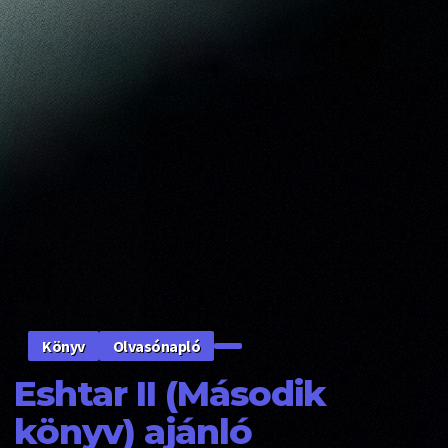
Olvasónapló
Könyv
Eshtar II (Második
könyv) ajánló