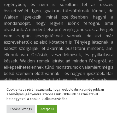
regényben, és nem is soroltam fel az összes
összetevőjét. Igen, gyakran túlzsúfoltnak tűnhet, de
Walden igyekszik minél szellősebben hagyni a
mondandóját, hogy legyen időnk felfogni, amit
olvastunk. A mindent elsöprő erejű gonoszok, a Férgek
nem csupán ijesztgetésnek vannak, de ezt már
észrevehettük az első kötetben is. Tényleg léteznek, a
káoszt szolgálják, el akarnak pusztítani mindent, ami
ellenük van. Óriásiak, veszedelmesek, és gyilkolásra
készek. Walden remek leírást ad minden Féregről, az
elképzelhetetlennek tűnő monstrumok valamiért mégis
belső szemeim előtt vannak – és nagyon ijesztőek. Bár
ehhez lehet hozzásegített a Lovecraft-rajongásom is.
Cookie-kat azért használunk, hogy weboldalunkat még jobban
személyes igényeidre szabhassuk. Oldalunk használatával
beleegyezel a cookie-k alkalmazásába
Cookie Settings
Accept All