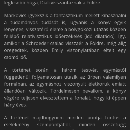
legkisebb húga, Diali visszautaznak a Földre.
Markovics igyekszik a fantasztikum mellett kihasználni
a tudományos tudását is, ugyanis a könyv egyik
lényeges, visszatérő eleme a bolygóközi utazás közben
fellépő relativisztikus időérzékelés (idő dilatáció). Így,
amikor a Schroeder család visszaér a Földre, még alig
öregedtek, közben Emily viszonylatában eltelt egy
csomó idő.
A történet során a három testvér, egymástól
függetlenül folyamatosan utazik az űrben valamilyen
formában, az egymáshoz viszonyult életkoruk emiatt
állandóan változik. Tördelmesen bevallom, a könyv
végére teljesen elvesztettem a fonalat, hogy ki éppen
hány éves.
A történet majdhogynem minden pontja fontos a
cselekmény szempontjából, minden összefügg