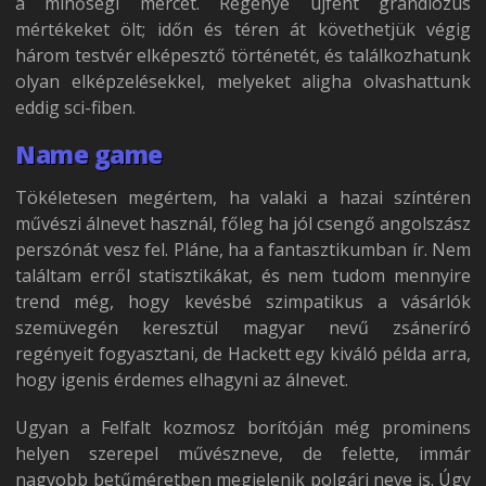
a minőségi mércét. Regénye újfent grandiózus
mértékeket ölt; időn és téren át követhetjük végig
három testvér elképesztő történetét, és találkozhatunk
olyan elképzelésekkel, melyeket aligha olvashattunk
eddig sci-fiben.
Name game
Tökéletesen megértem, ha valaki a hazai színtéren
művészi álnevet használ, főleg ha jól csengő angolszász
perszónát vesz fel. Pláne, ha a fantasztikumban ír. Nem
találtam erről statisztikákat, és nem tudom mennyire
trend még, hogy kevésbé szimpatikus a vásárlók
szemüvegén keresztül magyar nevű zsáneríró
regényeit fogyasztani, de Hackett egy kiváló példa arra,
hogy igenis érdemes elhagyni az álnevet.
Ugyan a Felfalt kozmosz borítóján még prominens
helyen szerepel művészneve, de felette, immár
nagyobb betűméretben megjelenik polgári neve is. Úgy