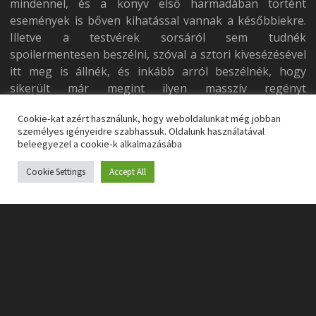
mindennel, és a könyv első harmadában történt
események is bőven kihatással vannak a későbbiekre.
Illetve a testvérek sorsáról sem tudnék
spoilermentesen beszélni, szóval a sztori kivesézésével
itt meg is állnék, és inkább arról beszélnék, hogy
sikerült már megint ilyen masszív regényt
összekalapálnia az írónak.
Cookie-kat azért használunk, hogy weboldalunkat még jobban
Téren és időn át
személyes igényeidre szabhassuk. Oldalunk használatával
beleegyezel a cookie-k alkalmazásába
Az már biztos, hogy a Felfalt kozmosz ismét egy
Cookie Settings
Accept All
hamisítatlan, elképesztő léptéket diktáló Hackett,
vagyis Markovics regény lett. A könyv egyik unorthodox
megoldása, hogy ugyan a cselekmény több évszázadot
ölel fel, főbb szereplőink közben nem cserélődnek.
Mindvégig a testvérek lesznek középpontban, csak más
és más életkorban, időpillanatban kapjuk el őket. A
szereplők szintjére lehozva gyakran igen bensőséges,
intim közelségből láthatjuk a cselekmény fontos
állomásait, miközben a történet az egész univerzumra