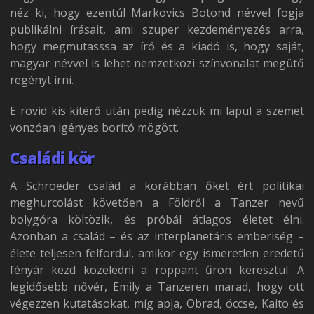
néz ki, hogy ezentúl Markovics Botond névvel fogja
publikálni írásait, ami szuper kezdeményezés arra,
hogy megmutasssa az író és a kiadó is, hogy saját,
magyar névvel is lehet nemzetközi színvonalat megütő
regényt írni.
E rövid kis kitérő után pedig nézzük mi lapul a szemet
vonzóan igényes borító mögött.
Családi kör
A Schroeder család a korábban őket ért politikai
meghurcolást követően a Földről a Tanzer nevű
bolygóra költözik, és próbál átlagos életet élni.
Azonban a család – és az interplanetáris emberiség –
élete teljesen felfordul, amikor egy ismeretlen eredetű
fényár kezd közeledni a roppant űrön keresztül. A
legidősebb nővér, Emily a Tanzeren marad, hogy ott
végezzen kutatásokat, míg apja, Obrad, öccse, Kaito és