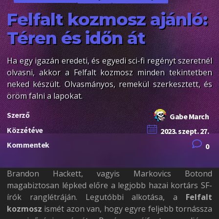
Felfalt kozmosz ajánló:
Téren és időn át
Ha egy igazán eredeti, és egyedi sci-fi regényt szeretnél
olvasni, akkor a Felfalt kozmosz minden tekintetben
neked készült. Olvasmányos, remekül szerkesztett, és
öröm falni a lapokat.
Szerző
Gabe March
Közzétéve
2023. szept. 27.
Kommentek
0
Brandon Hackett, vagyis Markovics Botond
magabiztosan lépked előre a legjobb hazai kortárs SF-
írók ranglétráján. Legutóbbi alkotása, a
Felfalt
kozmosz
ismét azon van, hogy egyre feljebb tornássza