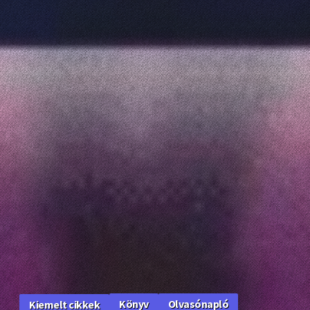
Könyv
Olvasónapló
Kiemelt cikkek