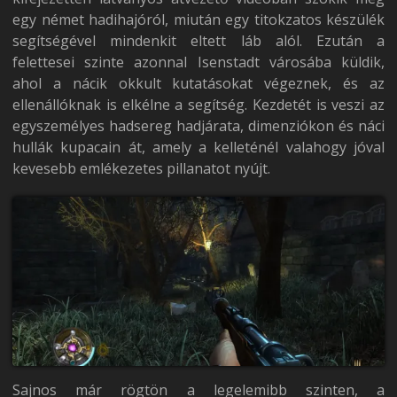
egy német hadihajóról, miután egy titokzatos készülék
segítségével mindenkit eltett láb alól. Ezután a
felettesei szinte azonnal Isenstadt városába küldik,
ahol a nácik okkult kutatásokat végeznek, és az
ellenállóknak is elkélne a segítség. Kezdetét is veszi az
egyszemélyes hadsereg hadjárata, dimenziókon és náci
hullák kupacain át, amely a kelleténél valahogy jóval
kevesebb emlékezetes pillanatot nyújt.
Sajnos már rögtön a legelemibb szinten, a