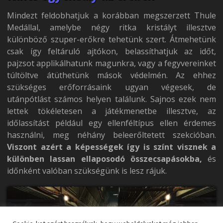
Mindezt feldobhatjuk a korábban megszerzett Thule
Medállal, amelybe négy ritka kristályt illesztve
különböző szuper-erőkre tehetünk szert. Átmehetünk
csak így feltáruló ajtókon, belassíthatjuk az időt,
pajzsot applikálhatunk magunkra, vagy a fegyvereinket
túltöltve átüthetünk mások védelmén. Az ehhez
szükséges erőforrásaink ugyan végesek, de
utánpótlást számos helyen találunk. Sajnos ezek nem
lettek tökéletesen a játékmenetbe illesztve, az
időlassítást például egy ellenféltípus ellen érdemes
használni, meg néhány beleerőltetett szekcióban.
Viszont azért a képességek így is színt visznek a
különben lassan ellaposodó összecsapásokba,
és
időnként valóban szükségünk is lesz rájuk.