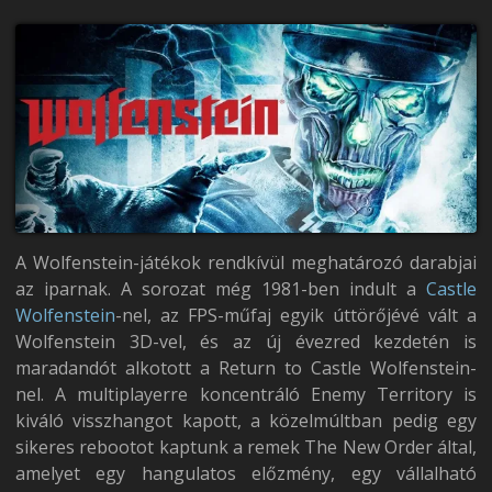
A Wolfenstein-játékok rendkívül meghatározó darabjai
az iparnak. A sorozat még 1981-ben indult a
Castle
Wolfenstein
-nel, az FPS-műfaj egyik úttörőjévé vált a
Wolfenstein 3D-vel, és az új évezred kezdetén is
maradandót alkotott a Return to Castle Wolfenstein-
nel. A multiplayerre koncentráló Enemy Territory is
kiváló visszhangot kapott, a közelmúltban pedig egy
sikeres rebootot kaptunk a remek The New Order által,
amelyet egy hangulatos előzmény, egy vállalható