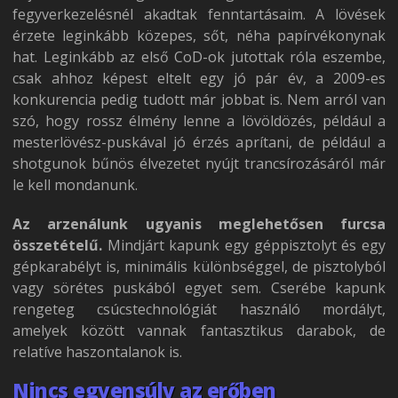
fegyverkezelésnél akadtak fenntartásaim. A lövések
érzete leginkább közepes, sőt, néha papírvékonynak
hat. Leginkább az első CoD-ok jutottak róla eszembe,
csak ahhoz képest eltelt egy jó pár év, a 2009-es
konkurencia pedig tudott már jobbat is. Nem arról van
szó, hogy rossz élmény lenne a lövöldözés, például a
mesterlövész-puskával jó érzés aprítani, de például a
shotgunok bűnös élvezetet nyújt trancsírozásáról már
le kell mondanunk.
Az arzenálunk ugyanis meglehetősen furcsa
összetételű.
Mindjárt kapunk egy géppisztolyt és egy
gépkarabélyt is, minimális különbséggel, de pisztolyból
vagy sörétes puskából egyet sem. Cserébe kapunk
rengeteg csúcstechnológiát használó mordályt,
amelyek között vannak fantasztikus darabok, de
relatíve haszontalanok is.
Nincs egyensúly az erőben