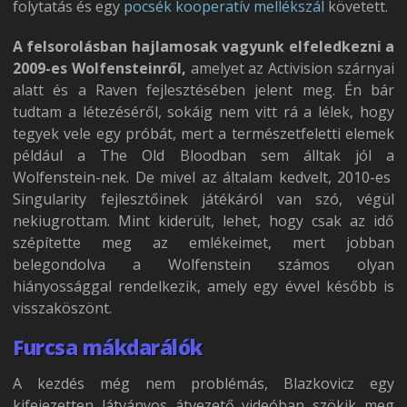
folytatás és egy
pocsék kooperatív mellékszál
követett.
A felsorolásban hajlamosak vagyunk elfeledkezni a
2009-es Wolfensteinről,
amelyet az Activision szárnyai
alatt és a Raven fejlesztésében jelent meg. Én bár
tudtam a létezéséről, sokáig nem vitt rá a lélek, hogy
tegyek vele egy próbát, mert a természetfeletti elemek
például a The Old Bloodban sem álltak jól a
Wolfenstein-nek. De mivel az általam kedvelt, 2010-es
Singularity fejlesztőinek játékáról van szó, végül
nekiugrottam. Mint kiderült, lehet, hogy csak az idő
szépítette meg az emlékeimet, mert jobban
belegondolva a Wolfenstein számos olyan
hiányossággal rendelkezik, amely egy évvel később is
visszaköszönt.
Furcsa mákdarálók
A kezdés még nem problémás, Blazkovicz egy
kifejezetten látványos átvezető videóban szökik meg