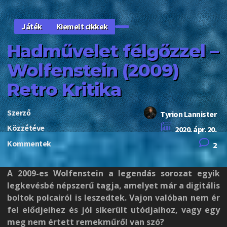
Kiemelt cikkek
Játék
Hadművelet félgőzzel –
Wolfenstein (2009)
Retro Kritika
Szerző
Tyrion Lannister
Közzétéve
2020. ápr. 20.
Kommentek
2
A 2009-es Wolfenstein a legendás sorozat egyik
legkevésbé népszerű tagja, amelyet már a digitális
boltok polcairól is leszedtek. Vajon valóban nem ér
fel elődjeihez és jól sikerült utódjaihoz, vagy egy
meg nem értett remekműről van szó?