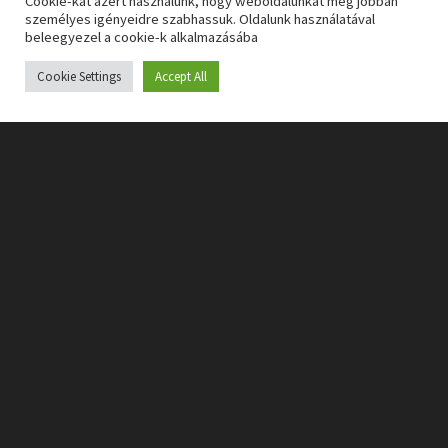
Cookie-kat azért használunk, hogy weboldalunkat még jobban
személyes igényeidre szabhassuk. Oldalunk használatával
beleegyezel a cookie-k alkalmazásába
Cookie Settings
Accept All
Az ellenfeleink között ugyanis egészen ötletes jószágok
is lesznek. Az egyszerű katonákon túl
részecskefegyverrel felszerelt páncélos behemótok,
élőhalott piromániások, más katonákat pajzsokkal védő
tudósok és láthatatlan bérgyilkosok ugranak nekünk,
néha pedig lángszórós úriemberek gondoskodnak róla,
hogy ne fázzunk meg. Ellenük küzdeni egészen
izgalmas, hiszen
a többségük saját taktikát követel,
viszont néhol a kiegyensúlyozottságot sikerült teljesen
elveszteni.
A közkatonák ugyanis két-három lövéstől padlót
fognak, a különleges egységek pedig két-három tártól