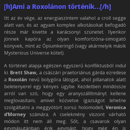
[h]Ami a Roxolánon történik…[/h]
Itt az év vége, az energiaszintem valahol a croll segge
alatt van, és az agyam komplex alkotásokat befogadó
része már kivette a karácsonyi szünetet. Ilyenkor
jönnek kapóra az olyan komfortzóna-simogató
könyvek, mint az Ópiumkeringő (vagy akármelyik másik
Mysterious Universe kötet).
A történet alapja egészen egyszerű konfliktusból indul
ki.
Brett Shaw,
a császári praetoriánus gárda ezredese
a
Roxolán
nevű bolygóra látogat, ahol pillanatok alatt
beletenyerel egy kényes ügybe. Kezdetben mindössze
arról van szó, hogy egy aranyszállítmányt kellene
meglovasítani, amivel közvetve igazságot lehetne
szolgáltatni a meggyötört sorsú holomodell,
Veronica
d’Morney
számára. A cselekmény viszont várható
módon itt nem áll meg. Sőt, a csavarok olyan
egymásutánban érik egymást, hogy még én is