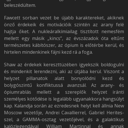
beleszédültem.
Fawcett sorban vezet be újabb karaktereket, akiknek
önző érdekeik és motivációik szintén az arany felé
hajtja őket. A nukleáralkímiailag tisztított nemesfém
mellett egy másik „kincs”, az évszázadok óta eltűnt
természetes kábítószer, az ópium is előtérbe kerül, és
hirtelen mindenkinek fájni kezd rá a foga.
Shaw az érdekek kereszttüzében igyekszik boldogulni
és mindenkit lerendezni, aki az útjába kerül. Viszont a
helyzet pillanatok alatt bonyolódni kezd és
bolygószintű konfliktussá avanzsál. Az arany- és
ópiumrablás mellett a szereplők helyzet iránti
személyes kötődése is legalább ugyanakkora hangsúlyt
kap. Kalandja során az ezredesnek helyt kell állnia New
Moscow vezetője, Andrei Cavallierrel, Gabriel Herites-
szel, a GAMMA-osztag vezetőjével, és a galaktikus
kalózlegendával William Martinnal és annak