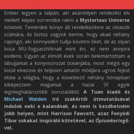
Ember legyen a talpán, aki akármilyen rendezési elv
mellett képes sorrendbe rakni a
Mysterious Universe
köteteit. Temérdek könyv áll rendelkezésre az olvasók
számára, és biztos vagyok benne, hogy akad néhány
rajongó, aki könnyedén tudja követni őket, de az olyan
koca MU-fogyasztóknak mint én, ez nem annyira
evidens. Ugyan az elmúlt évek során belemártottam a
lábujjamat a könyvsorozat óceánjába, most mégis egy
kissé elveszve és teljesen amatőr módjára ugrok fejest
ebbe a világba, hogy a következő néhány hónapban
kiképezzem magamat a hazai SF egyik
legmeghatározóbb sorozatából.
A Tuan kiadó és
Michael Walden
író szakértői útmutatásával
indulok neki e kalandnak
,
és nem is kezdhetném
jobb helyen, mint Harrison Fawcett, azaz Fonyódi
Tibor sokakat inspiráló kötetével, az
Ópiumkeringő
-
vel.