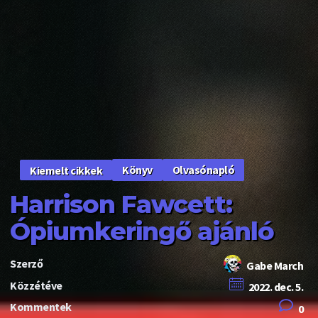
Könyv
Olvasónapló
Kiemelt cikkek
Harrison Fawcett:
Ópiumkeringő ajánló
Szerző
Gabe March
Közzétéve
2022. dec. 5.
Kommentek
0