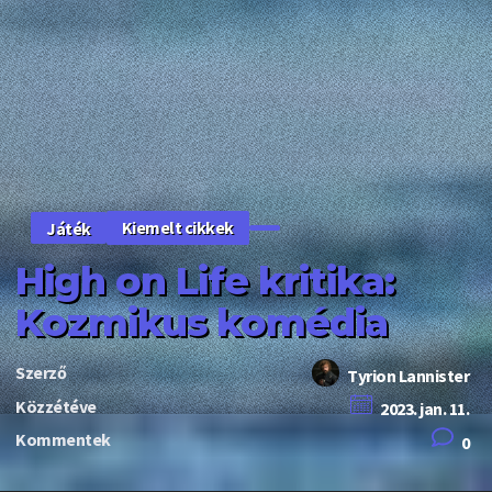
Kiemelt cikkek
Játék
High on Life kritika:
Kozmikus komédia
Szerző
Tyrion Lannister
Közzétéve
2023. jan. 11.
Kommentek
0