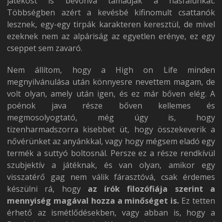
játékost is bevonva támadják a hasfalunkat.
Többségben azért a kevésbé kifinomult csattanók
lesznek, egy-egy tirpák karakteren keresztül, de mivel
ezeknek nem az alpáriság az egyetlen erénye, ez egy
cseppet sem zavaró.
Nem állítom, hogy a High on Life minden
megnyilvánulása után könnyesre nevettem magam, de
volt olyan, amely után igen, és ez már bőven elég. A
poénok java része bőven kellemes és
megmosolyogtató, még úgy is, hogy
tizenharmadszorra kisebbet üt, hogy összekeverik a
nővérünket az anyánkkal, vagy hogy mégsem eladó egy
termék a suttyó boltosnál. Persze ez a része rendkívül
szubjektív a játéknak, és van olyan, amikor egy
visszatérő gag nem válik fárasztóvá, csak érdemes
készülni rá, hogy
az írók filozófiája szerint a
mennyiség magával hozza a minőséget is.
Ez tetten
érhető az ismétlődésekben, vagy abban is, hogy a