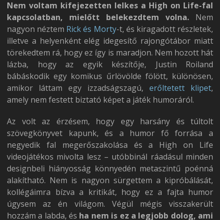
Nem voltam kifejezetten lelkes a High on Life-fal
kapcsolatban, mielőtt belekezdtem volna.
Nem
nagyon néztem
Rick és Morty
-t, és kiragadott részletek,
illetve a helyenként elég idegesítő rajongótábor miatt
törekedtem rá, hogy ez így is maradjon. Nem hozott hát
lázba, hogy az egyik készítője, Justin Roiland
bábáskodik egy komikus űrlövölde fölött, különösen,
amikor láttam egy izzadságszagú,
erőltetett klipet
,
amely nem festett biztató képet a játék humoráról.
Az volt az érzésem, hogy egy harsány és túltolt
szövegkönyvet kapunk, és a humor fő forrása a
negyedik fal megerőszakolása és a High on Life
videojátékos mivolta lesz – utóbbinál ráadásul minden
designbeli hiányosság könnyedén metaszintű poénná
alakítható. Nem is nagyon sürgettem a kipróbálását,
kollégáimra bízva a kritikát, hogy ez a fajta humor
úgysem az én világom. Végül mégis visszakerült
hozzám a labda, és
ha nem is ez a legjobb dolog, ami