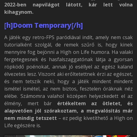
2022-ben napvilágot látott, kár lett volna
kihagynom.
[h]Doom Temporary[/h]
A játék egy retro-FPS paródiával indít, amely nem csak
tutorialként szolgál, de remek szűrő is, hogy kinek
mennyire fog bejönni a High on Life humora. Ha valaki
fergetegesnek és hasfalszaggatónak látja a gyorsan
röpködő poénokat, annak jó eséllyel az egész kaland
élvezetes lesz. Viszont aki erőltetettnek érzi az egészet,
és nem tetszik neki, hogy a játék mindent mindent
ismétel ismétel, az nem biztos, fesztelen óráknak néz
elébe. Számomra valahol középen helyezkedett el az
élmény, mert bár
értékeltem az ötletet, és
alapvetően jól szórakoztam, a megvalósítás már
nem mindig tetszett
– ez pedig kivetíthető a High on
Life egészére is.