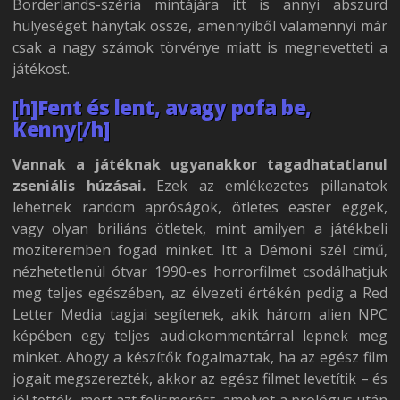
Borderlands-széria mintájára itt is annyi abszurd
hülyeséget hánytak össze, amennyiből valamennyi már
csak a nagy számok törvénye miatt is megnevetteti a
játékost.
[h]Fent és lent, avagy pofa be,
Kenny[/h]
Vannak a játéknak ugyanakkor tagadhatatlanul
zseniális húzásai.
Ezek az emlékezetes pillanatok
lehetnek random apróságok, ötletes easter eggek,
vagy olyan briliáns ötletek, mint amilyen a játékbeli
moziteremben fogad minket. Itt a Démoni szél című,
nézhetetlenül ótvar 1990-es horrorfilmet csodálhatjuk
meg teljes egészében, az élvezeti értékén pedig a Red
Letter Media tagjai segítenek, akik három alien NPC
képében egy teljes audiokommentárral lepnek meg
minket. Ahogy a készítők fogalmaztak, ha az egész film
jogait megszerezték, akkor az egész filmet levetítik – és
jól tették, mert azt felismerést, amelyet a prológus után