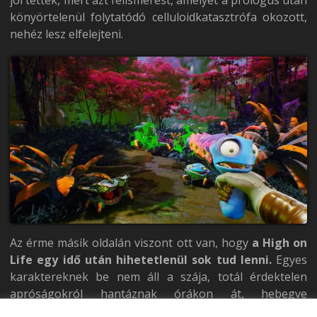
könyörtelenül folytatódó celluloidkatasztrófa okozott,
nehéz lesz elfelejteni.
Az érme másik oldalán viszont ott van, hogy
a High on
Life egy idő után hihetetlenül sok tud lenni.
Egyes
karaktereknek be nem áll a szája, totál érdektelen
apróságokról hantáznak órákon át, hebegve
magyarázkodnak és túlelemzik a vicceket. A szomorú