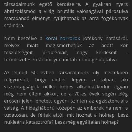
társadalmunk égető kérdéseire. A gyakran nyers
ábrázolásmód a világ brutális valóságával párosulva
maradandó élményt nyújthatnak az arra fogékonyak
számára.
Nem beszélve a
korai horrorok
jótékony hatásáról,
melyek miatt megismerhetjük az adott kor
feszültségeit, problémáit, nagy kérdéseit –
természetesen valamilyen metafora mögé bújtatva.
Az elmúlt 50 évben társadalmunk oly mértékben
felgyorsult, hogy ember legyen a talpán, aki
viszontagságok nélkül képes alkalmazkodni. Ugyan
még nem éltem akkor, de a 70-es évek végén elég
erősen jelen lehetett egyéni szinten az egzisztenciális
válság. A hidegháború közepén az emberek ha nem is
tudatosan, de féltek attól, mit hozhat a holnap. Lesz
nukleáris katasztrófa? Lesz még egyáltalán holnap?