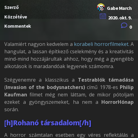
Szerző
Gabe March
Közzétéve
2020. okt. 9.
Kommentek
0
Valamiért nagyon kedvelem a
korabeli horrorfilmeket.
A
hangulat, a lassan építkező cselekmény és a kreativitás
mind-mind hozzájárultak ahhoz, hogy még a gyengébb
alkotások is maradandóak legyenek számomra.
Szégyenemre a klasszikus a
Testrablók támadása
(
Invasion of the bodysnatchers)
című 1978-es
Philip
Kaufman
filmet még nem láttam, de mikor pótoljam
ezeket a gyöngyszemeket, ha nem a
HorrorHónap
során.
[h]Rohanó társadalom[/h]
A horror számtalan esetben egy véres reflektálás a