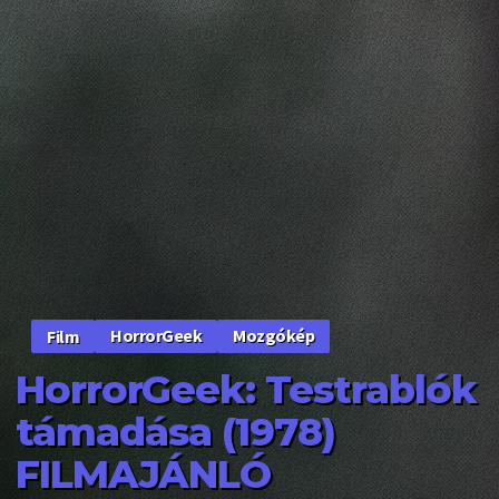
HorrorGeek
Mozgókép
Film
HorrorGeek: Testrablók
támadása (1978)
FILMAJÁNLÓ