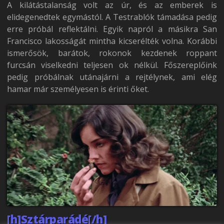
A kilátástalanság volt az úr, és az emberek is
elidegenedtek egymástól. A Testrablók támadása pedig
erre próbál reflektálni. Egyik napról a másikra San
Francisco lakosságát mintha kicserélték volna. Korábbi
ismerősök, barátok, rokonok kezdenek roppant
furcsán viselkedni teljesen ok nélkül. Főszereplőink
pedig próbálnak utánajárni a rejtélynek, ami elég
hamar már személyesen is érinti őket.
[h]Sztárparádé[/h]