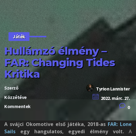
Játék
Hullámzó élmény –
FAR: Changing Tides
Kritika
Szerző
Tyrion Lannister
Közzétéve
2022. márc. 27.
Kommentek
0
A svájci Okomotive első játéka, 2018-as
FAR: Lone
Sails
egy hangulatos, egyedi élmény volt.
A