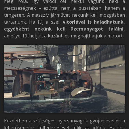
meg róla, így valódi cél nélkül vágunk neki a
messzeségnek – ezúttal nem a pusztában, hanem a
tengeren. A masszív járművet nekünk kell mozgásban
tartanunk. Ha fúj a szél,
vitorlával is haladhatunk,
egyébként nekünk kell üzemanyagot találni,
amellyel fűthetjük a kazánt, és meghajthatjuk a motort.
Kezdetben a szükséges nyersanyagok gyűjtésével és a
lehetőségeink felfedezésével telik az időnk. Hajónk