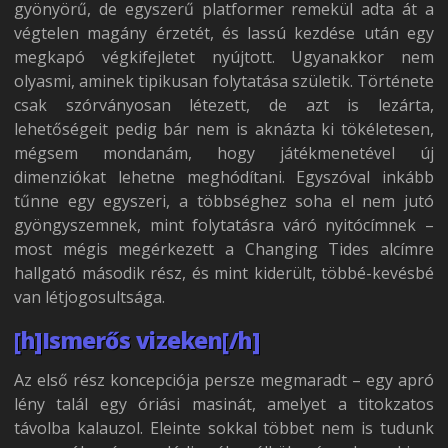
gyönyörű, de egyszerű platformer remekül adta át a
végtelen magány érzetét, és lassú kezdése után egy
megkapó végkifejletet nyújtott. Ugyanakkor nem
olyasmi, aminek tipikusan folytatása születik. Története
csak szórványosan létezett, de azt is lezárta,
lehetőségeit pedig bár nem is aknázta ki tökéletesen,
mégsem mondanám, hogy játékmenetével új
dimenziókat lehetne meghódítani. Egyszóval inkább
tűnne egy egyszeri, a többséghez soha el nem jutó
gyöngyszemnek, mint folytatásra váró nyitócímnek –
most mégis megérkezett a Changing Tides alcímre
hallgató második rész, és mint kiderült, többé-kevésbé
van létjogosultsága.
[h]Ismerős vizeken[/h]
Az első rész koncepciója persze megmaradt – egy apró
lény talál egy óriási masinát, amelyet a titokzatos
távolba kalauzol. Eleinte sokkal többet nem is tudunk