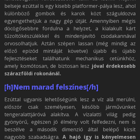
belseje ezúttal is egy kisebb platformer-pálya lesz, ahol
különböző gombok és karok közt száguldozva
egyengethetjük a nagy gép útját. Amennyiben mégis
döcögősebbre fordulna a helyzet, a kialakult kárt
tűzoltókészülékkel és mindenjavító csodakannával
orvosolhatjuk. Aztán szépen lassan (még mindig az
előző epizód mintáját követve) újabb és újabb
fejlesztéseket találhatunk mechanikus cetünkhöz,
amely komótosan, de biztosan lesz
jóval érdekesebb
szárazföldi rokonánál.
[h]Nem marad felszínes[/h]
Ezúttal ugyanis lehetőségünk lesz a víz alá merülni,
először csak személyesen, később járművünket
tengeralattjáróvá alakítva. A vízalatti világ pedig
gyönyörű, egészen jó élmény volt felfedezni, nem is
beszélve a második dimenzió által belépő kicsit
nagyobb szabadságra.
A hajó így is kényelmesen