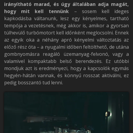
irányítható marad, és úgy általában adja magát,
hogy mit kell tennünk
– sosem kell ideges
kapkodásba váltanunk, lesz egy kényelmes, tartható
tempója a vezetésnek, még akkor is, amikor a gyorsan
túlhevülő turbómotort kell időnként meglocsolni. Ennek
az egyik oka a néhány apró kényelmi változtatás az
előző rész óta – a nyugalmi időben feltölthető, de utána
gombnyomásra reagáló üzemanyag-felvonó, vagy a
valamivel kompaktabb belső berendezés. Ez utóbbi
mondjuk azt is eredményezi, hogy a kapcsolók egymás
hegyén-hátán vannak, és könnyű rosszat aktiválni, ez
pedig bosszantó tud lenni.