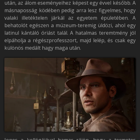
után, az álom eseményeihez képest egy évvel később. A
másnaposság ködében pedig arra lesz figyelmes, hogy
valaki illetéktelen járkál az egyetem épületében. A
behatolót egészen a múzeum-teremig üldözi, ahol egy
latinul kántáló óriást talál. A hatalmas teremtmény jól
elpáholja a régészprofesszort, majd lelép, és csak egy
különös medált hagy maga után.