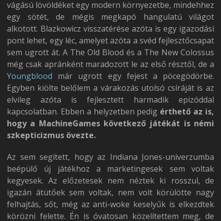
vágású lövöldéket egy modern környezetbe, mindehhez
egy sötét, de mégis megkapó hangulatú világot
alkotott. Blazkowicz visszatérése azóta is egy igazodási
pont lehet, egy léc, amelyet azóta a svéd fejlesztőcsapat
sem ugrott át. A The Old Blood és a The New Colossus
még csak apránként maradozott le az első résztől, de a
Youngblood
már ugrott egy fejest a pöcegödörbe.
Egyben kiölte belőlem a várakozás utolsó csíráját is az
elvileg azóta is fejlesztett harmadik epizóddal
kapcsolatban. Ebben a helyzetben pedig
érthető az is,
hogy a MachineGames következő játékát is némi
szkepticizmus övezte.
Az sem segített, hogy az Indiana Jones-univerzumba
beépülő új játékhoz a marketingesek sem voltak
kegyesek. Az előzetesek nem néztek ki rosszul, de
igazán átütőek sem voltak, nem volt körülötte nagy
felhajtás, sőt, még az anti-woke keselyűk is elkezdtek
körözni felette. Én is óvatosan közelítettem meg, de