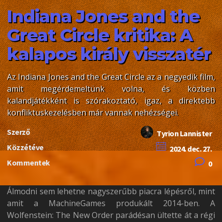
Indiana Jones and the
Great Circle kritika: A
kalapos király visszatér
Az Indiana Jones and the Great Circle az a negyedik film,
amit megérdemeltünk volna, és közben
kalandjátékként is szórakoztató, igaz, a direktebb
konfliktuskezelésben már vannak nehézségei.
Szerző
Tyrion Lannister
Közzétéve
2024. dec. 27.
Kommentek
0
Álmodni sem lehetne nagyszerűbb piacra lépésről, mint
amit a MachineGames produkált 2014-ben. A
Wolfenstein: The New Order parádésan ültette át a régi