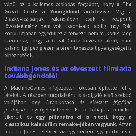
végül az a kellemes csalódás fogadott, hogy
a The
Great Circle a Youngblood antitézise.
Míg a
Blazkovicz-sarjak kalandjában csak a központi
lövöldeélmény nem volt csapnivaló, addig Indy Föld
körüli útjában egyedül ez a tényező nem működik. Még
szerencse, hogy a Great Circle kevésbé akció, mint
kaland, így pedig ezen a téren tapasztalt gyengeségei is
elnézhetőek.
Indiana Jones és az elveszett filmláda
továbbgondolói
A MachineGames kifejezetten okosan építette fel a
játékát. A részben tutorialként is szolgáló első szekció
valójában egy újraalkotása
Az elveszett frigyláda
fosztogatói
nyitójelenetének. Ez a főhajtás remekül
sikerült, és
egy pillanatra el is hiteti, hogy a
klasszikus kalandfilm remake-jében vagyunk.
Aztán
Indiana Jones felébred az egyetemen egy görbe este