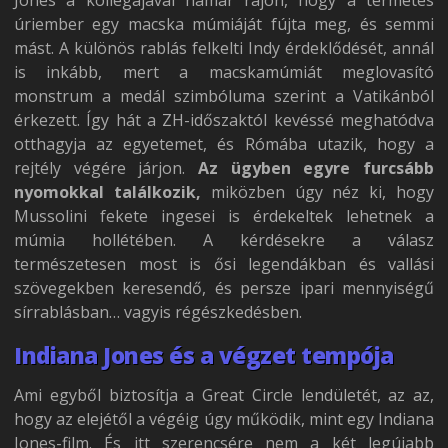
Jones a kollégájával hamar rájön, hogy a termetes
úriember egy macska múmiáját fújta meg, és semmi
mást. A különös rablás felkelti Indy érdeklődését, annál
is inkább, mert a macskamúmiát meglovasító
monstrum a medál szimbóluma szerint a Vatikánból
érkezett. Így hát a ZH-időszaktól kevéssé meghatódva
otthagyja az egyetemet, és Rómába utazik, hogy a
rejtély végére járjon.
Az ügyben egyre furcsább
nyomokkal találkozik,
miközben úgy néz ki, hogy
Mussolini fekete ingesei is érdekeltek lehetnek a
múmia hollétében. A kérdésekre a válasz
természetesen most is ősi legendákban és vallási
szövegekben keresendő, és persze ipari mennyiségű
sírrablásban… vagyis régészkedésben.
Indiana Jones és a végzet tempója
Ami egyből biztosítja a Great Circle lendületét, az az,
hogy az elejétől a végéig úgy működik, mint egy Indiana
Jones-film. És itt szerencsére nem a két legújabb