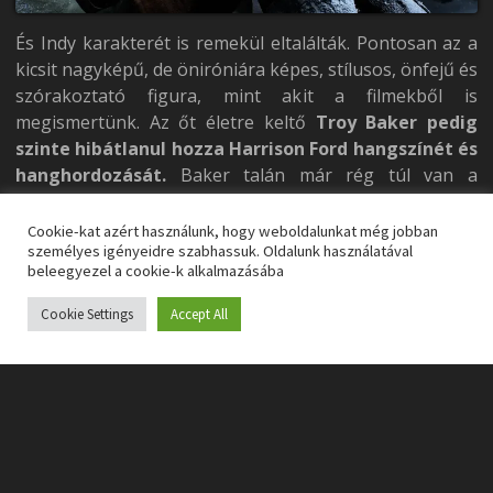
És Indy karakterét is remekül eltalálták. Pontosan az a
kicsit nagyképű, de öniróniára képes, stílusos, önfejű és
szórakoztató figura, mint akit a filmekből is
megismertünk. Az őt életre keltő
Troy Baker pedig
szinte hibátlanul hozza Harrison Ford hangszínét és
hanghordozását.
Baker talán már rég túl van a
csúcsponton, de ismét bizonyította, hogy nem
véletlenül az egyik legnagyobb név a szakmájában, az
Cookie-kat azért használunk, hogy weboldalunkat még jobban
személyes igényeidre szabhassuk. Oldalunk használatával
év egyik legerősebb alakítását nyújtja. De ugyancsak
beleegyezel a cookie-k alkalmazásába
nincs szégyenkezni valója a stáb többi tagjának sem,
akik ha kell, több nyelven is meggyőző alakítást
Cookie Settings
Accept All
nyújtanak. Mindig a gyengém, amikor minden szereplő
a saját anyanyelvén nyilvánul meg, és itt pontosan ez
történik.
Indiana Jones és az utolsó
keresztrejtvény