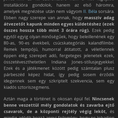
installációra gondolok, hanem az első háromra,
amelyek megnézése után nem vágyom
II. Béla
sorsára.
Ebben nagy szerepe van annak, hogy
masszív adag
átvezetőt kapunk minden egyes küldetéshez (ezek
összes hossza több mint 3 órára rúg).
Ezek pedig
egytől egyig olyan minőségűek, hogy beleillenének egy
80-as, 90-es évekbeli, csúcskategóriás kalandfilmbe.
Remek tempójú, humorral átitatott, a véletlennek
éppen elég szerepet adó, fergeteges jelenetek ezek,
összetéveszthetetlen Indiana Jones-stílusjegyekkel.
Ezek és a játékmenet között pedig számtalan plusz
párbeszéd képez hidat, így pedig sosem érződik
idegennek sem egy szkriptelt szekvencia, sem egy
kiadós sztoriszegmens.
Aztán maga a történet is okosan épül fel.
Nincsenek
benne veszettül mély gondolatok és zavarba ejtő
csavarok, de a központi rejtély végig leköt,
és
mindig adódik hozzá annyi fejlemény, hogy ne lohadjon