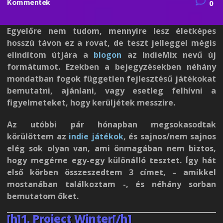
Kommentek
0
Egyelőre nem tudom, mennyire lesz életképes
hosszú távon ez a rovat, de teszt jelleggel mégis
elindítom útjára a
blogon
az IndieMix nevű új
formátumot. Ezekben a bejegyzésekben néhány
mondatban fogok független fejlesztésű játékokat
bemutatni, ajánlani, vagy esetleg felhívni a
figyelmeteket, hogy kerüljétek messzire.
Az utóbbi pár hónapban megsokasodtak
körülöttem az
indie játékok
, és sajnos/nem sajnos
elég sok olyan van, ami önmagában nem biztos,
hogy megérne egy-egy különálló tesztet. Így hát
első körben összeszedtem 3 címet, – amikkel
mostanában találkoztam -, és néhány sorban
bemutatom őket.
[h]1. Project Winter[/h]