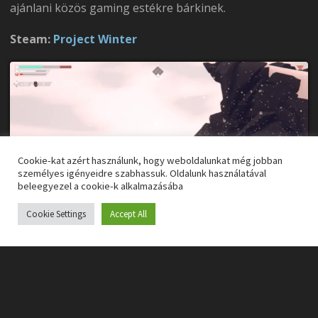
ajánlani közös gaming estékre bárkinek.
Steam:
Project Winter
Cookie-kat azért használunk, hogy weboldalunkat még jobban
személyes igényeidre szabhassuk. Oldalunk használatával
beleegyezel a cookie-k alkalmazásába
Cookie Settings
Accept All
[h]2. MotherGunShip[/h]
Mindig is arra vágytál, hogy megalkothasd egy játékban
a legőrültebb fegyvereket? Eljött a Te időd, hiszen a
MotherGunShip
egy csináld-magad jellegű