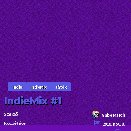
IndieMix
Játék
Indie
IndieMix #1
Szerző
Gabe March
Közzétéve
2019. nov. 3.