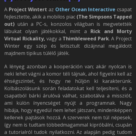
A
Project Wintert
az
Other Ocean Interactive
csapat
fejlesztette, akik a mobilos piac
(The Simpsons Tapped
out)
után a PC-s, konzolos világban is megvetették
lábukat olyan játékokkal, mint a
Rick and Morty
Virtual Rickality,
vagy a
Thimbleweed Park
. A Project
Winter egy szép és letisztult dizájnnal megáldott
majdnem tipikus túlélő játék.
A lényeg azonban a kooperáción van; akár nyolcan is
neki lehet vágni a komor téli tájnak, ahol figyelni kell az
éhségszintet, és hogy ne hűljön ki karakterünk.
Kolbászolásunk során feladatokat kell teljesíteni, és a
csapatból bárki árulóvá válhat, szabotálva a missziót,
ami külön ínyencséget nyújt a programnak. Nagy
hibája, hogy egyedül nem lehet játszani, mindenképpen
kellenek pajtások hozzá. A szerverek nem túl népesek,
így nem is tudtam többedmagammal kipróbálni, csupán
a tutorialról tudok nyilatkozni. Az alapján pedig tudom