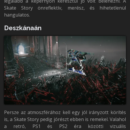
legalább a képernyőn keresztül jó volt belenézni. A
Skate Story önreflektív, merész, és hihetetlenül
hangulatos.
Deszkánaán
Persze az atmoszférához kell egy jól irányzott körítés
is, a Skate Story pedig jórészt ebben is remekel. Valahol
a retró, PS1 és PS2 éra közötti vizuális