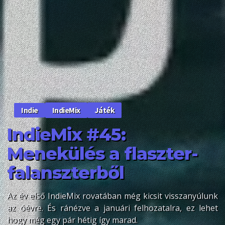
IndieMix
Játék
Indie
IndieMix #45:
Menekülés a flaszter-
falanszterből
Az év első IndieMix rovatában még kicsit visszanyúlunk
az óévre. És ránézve a januári felhozatalra, ez lehet
hogy még egy pár hétig így marad.