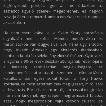
legfényesebb pontját. Igen ám, de útközben az
aszfaltot figyelő szemek megébrednek, és nagyon
zavarja őket a ramazuri, amit a deszkakerekek csapnak
az aszfalton.
Ha nem esett volna le, a Skate Story narratívája
egyáltalán nem explicit. Minden metaforákba és
hasonlatokba van bugyolálva. Sőt, néha úgy érződik,
hogy inkább érdekelt egy életérzés átadásában,
mintsem konkrét cselekmény elmesélésében. Gyönyörű
allegória a 90-es évek deszkakultúrájának rebelliójára,
a fiatalság zabolázatlan lánglelkűségére, és
mindennemű autoritással szembeni ellentartásra.
Fiatalkoromban egész sokat toltam a Tony Hawks
szériával, de most értettem csak meg igazán, miről szól
a deszkázás. Bár a harmincon túl, sörhassal megtoldva
már nem kínoznék egy szépen megformázott falapot
azzal, hogy megpróbálok rajta csövön csúszni, de