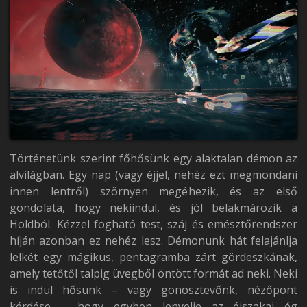
Történetünk szerint főhősünk egy alaktalan démon az
alvilágban. Egy nap (vagy éjjel, nehéz ezt megmondani
innen lentről) szörnyen megéhezik, és az első
gondolata, hogy nekiindul, és jól belakmározik a
Holdból. Kézzel fogható test, száj és emésztőrendszer
híján azonban ez nehéz lesz. Démonunk hát felajánlja
lelkét egy mágikus, pentagramba zárt gördeszkának,
amely tetőtől talpig üvegből öntött formát ad neki. Neki
is indul hősünk – vagy gonosztevőnk, nézőpont
kérdése -, hogy egyben lenyelje az éjszakai ég