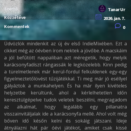
Szerző
Tanar Ur
Közzétéve
2026. jan. 7.
Kommentek
0
Üdvözlök mindenkit az új év első IndieMixében. Ezt a
cikket még az óévben írom nektek a jövőbe. A macskáim
a jól befűtött nappaliban azt méregetik, hogy melyik
karácsonyfadíszt rángassák le legközelebb. Kinn pedig
a türelmetlenek már kerül-fordul felküldenek egy-egy
figyelmeztetőlövést tűzijátékkal. Ti meg már jó eséllyel
gályáztok a munkahelyen. És ha már ilyen kivételes
helyzetbe kerültünk, ahol a kérlelhetetlen időn
keresztülgépelve tudok veletek beszélni, megragadom
az alkalmat, hogy legalább egy pillanatra
visszainvitáljalak ide a karácsonyfa mellé. Ahol volt még
bőven idő későn kelni és sokáig játszani. Ideje
átnyálazni hát pár óévi játékot, amiket csak kissé