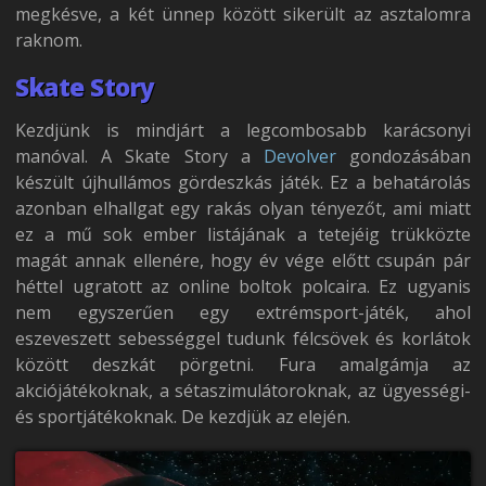
megkésve, a két ünnep között sikerült az asztalomra
raknom.
Skate Story
Kezdjünk is mindjárt a legcombosabb karácsonyi
manóval. A Skate Story a
Devolver
gondozásában
készült újhullámos gördeszkás játék. Ez a behatárolás
azonban elhallgat egy rakás olyan tényezőt, ami miatt
ez a mű sok ember listájának a tetejéig trükközte
magát annak ellenére, hogy év vége előtt csupán pár
héttel ugratott az online boltok polcaira. Ez ugyanis
nem egyszerűen egy extrémsport-játék, ahol
eszeveszett sebességgel tudunk félcsövek és korlátok
között deszkát pörgetni. Fura amalgámja az
akciójátékoknak, a sétaszimulátoroknak, az ügyességi-
és sportjátékoknak. De kezdjük az elején.