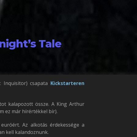
night’s Tale
 Inquisitor) csapata
Kickstarteren
ntot kalapozott össze. A King Arthur
m ez már hírértékkel bír).
 euróért. Az alkotás érdekessége a
an kell kalandoznunk.