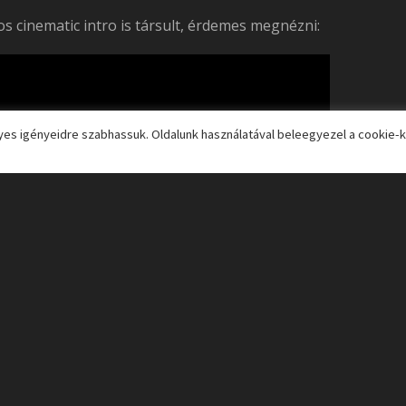
s cinematic intro is társult, érdemes megnézni:
es igényeidre szabhassuk. Oldalunk használatával beleegyezel a cookie-k