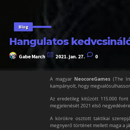
Blog
Hangulatos kedvcsinálót
Gabe March
2021. jan. 27.
0
A magyar
NeocoreGames
(The In
kampányolt, hogy megvalósulhasson
Az eredetileg kitűzött 115.000 font
megjelenését 2021 első negyedévére í
A körökre osztott taktikai szerep
megnyerő történet mellett maga a já