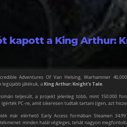
 kapott a King Arthur: K
credible Adventures Of Van Helsing, Warhammer 40,000:
 legújabb játékuk, a
King Arthur: Knight’s Tale
.
 simán teljesült, a projekt jelenleg több, mint 150.000 fo
gérték PC-re, amit sikeresen tudtak tartani (igen, azt hisze
játék már elérhető Early Access formában Steamen 34.99
tékmenet: minden halál végleges, tehát nagyon megfontolt