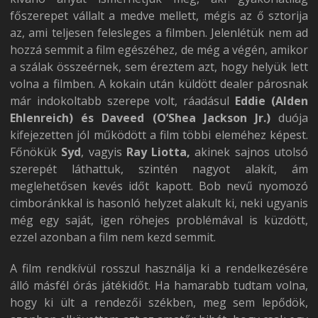
főszerepet vállalt a medve mellett, mégis az ő sztorija
az, ami teljesen felesleges a filmben. Jelenlétük nem ad
hozzá semmit a film egészéhez, de még a végén, amikor
a szálak összeérnek, sem éreztem azt, hogy helyük lett
volna a filmben. A kokain után küldött dealer párosnak
már indokoltabb szerepe volt, ráadásul
Eddie (Alden
Ehlenreich) és Daveed (O’Shea Jackson Jr.)
duója
kifejezetten jól működött a film többi eleméhez képest.
Főnökük
Syd
, vagyis
Ray Liotta,
akinek sajnos utolsó
szerepét láthattuk, szintén nagyot alakít, ám
meglehetősen kevés időt kapott. Bob nevű nyomozó
cimboránkkal is hasonló helyzet alakult ki, neki ugyanis
még egy saját, igen röhejes problémával is küzdött,
ezzel azonban a film nem kezd semmit.
A film rendkívül rosszul használja ki a rendelkezésére
álló másfél órás játékidőt. Ha hamarabb tudtam volna,
hogy ki ült a rendezői székben, meg sem lepődök,