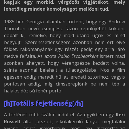
kapjuk egy morbid, vérgőzös vígjátékot, mely
lehetőleg minden komolyságot mellőzni tud.
1985-ben Georgia államban történt, hogy egy Andrew
Thornton nevű csempész fazon repülőjéből kokaint
dobált ki, remélve, hogy majd utána ugrik és mind
begyűjti. Szerencsétlenségére azonban nem ért élve
földet, rakományának egy részét pedig egy arra járó
medve felfalta. Az azóta
Pablo Escobearként
ismert maci
azonban ahelyett, hogy vérengzésbe kezdett volna,
szinte azonnal belehalt a túladagolásba. Nos a film
egészen eddig maradt hű az eredeti sztorihoz, vagyis
pontosan addig, míg címszereplőnk be nem tép a
halálos dózisú fehér portól.
[h]Totális fejetlenség[/h]
A történet több szálon indul el. Az egyikben egy
Keri
Russell
által játszott, iskolakerülő lányát megtalálni
kívánó anyát ismerhetjük meg, aki gyakorlatilag