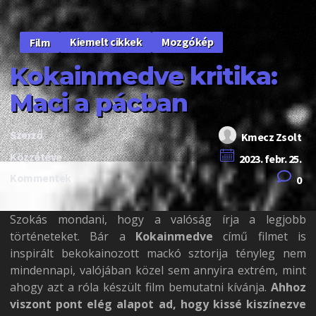
Kiemelt cikkek
Mozgókép
Film
Kokainmedve kritika:
Maci a pácban
Szerző
Kmecz Zsolt
Közzétéve
2023. febr. 25.
Kommentek
0
Szokás mondani, hogy a valóság írja a legjobb
történeteket. Bár a
Kokainmedve
című filmet is
inspirált bekokainozott mackó sztorija tényleg nem
mindennapi, valójában közel sem annyira extrém, mint
ahogy azt a róla készült film bemutatni kívánja.
Ahhoz
viszont pont elég alapot ad, hogy kissé kiszínezve