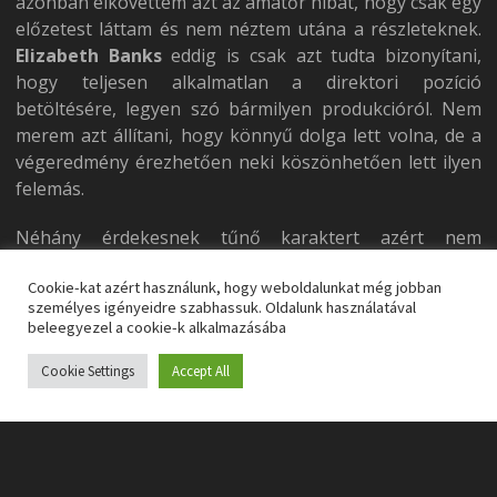
azonban elkövettem azt az amatőr hibát, hogy csak egy
előzetest láttam és nem néztem utána a részleteknek.
Elizabeth Banks
eddig is csak azt tudta bizonyítani,
hogy teljesen alkalmatlan a direktori pozíció
betöltésére, legyen szó bármilyen produkcióról. Nem
merem azt állítani, hogy könnyű dolga lett volna, de a
végeredmény érezhetően neki köszönhetően lett ilyen
felemás.
Néhány érdekesnek tűnő karaktert azért nem
ismerünk meg, mert nem jutnak elég játékidőhöz, míg
Cookie-kat azért használunk, hogy weboldalunkat még jobban
az érdektelen szereplők indokolatlanul sok időt
személyes igényeidre szabhassuk. Oldalunk használatával
töltenek a képernyőn. Meg aztán nem csak
beleegyezel a cookie-k alkalmazásába
érdektelenek, de még irritálók is, főleg a két gyerek,
akik poénból benyomnak egy maroknyi kokaint az
Cookie Settings
Accept All
arcukba, amitől semmi bajuk sem lesz, de legalább
végig ordibálnak, mint a vadbarmok.