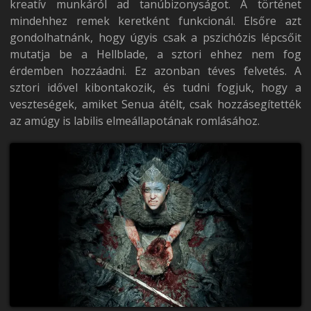
kreatív munkáról ad tanúbizonyságot. A történet
mindehhez remek keretként funkcionál. Elsőre azt
gondolhatnánk, hogy úgyis csak a pszichózis lépcsőit
mutatja be a Hellblade, a sztori ehhez nem fog
érdemben hozzáadni. Ez azonban téves felvetés. A
sztori idővel kibontakozik, és tudni fogjuk, hogy a
veszteségek, amiket Senua átélt, csak hozzásegítették
az amúgy is labilis elmeállapotának romlásához.