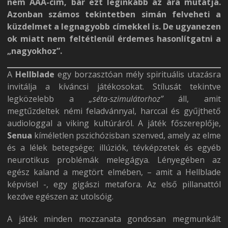
nem AAA-cím, bár ezt leginkább az ára mutatja.
Azonban számos tekintetben simán felveheti a
küzdelmet a legnagyobb címekkel is. De ugyanezen
ok miatt nem feltétlenül érdemes hasonlítgatni a
„nagyokhoz”.
A
Hellblade
egy borzasztóan mély spirituális utazásra
invitálja a kíváncsi játékosokat. Stílusát tekintve
legközelebb a
„séta-szimulátorhoz”
áll, amit
megtűzdeltek némi feladvánnyal, harccal és gyűjthető
audiologgal a viking kultúráról. A játék főszereplője,
Senua
kíméletlen pszichózisban szenved, amely az elme
és a lélek betegsége; illúziók, tévképzetek és egyéb
neurotikus problémák melegágya. Lényegében az
egész kaland a megtört elmében, – amit a Hellblade
képvisel -, egy gigászi metafora. Az első pillanattól
kezdve egészen az utolsóig.
A játék minden mozzanata gondosan megmunkált