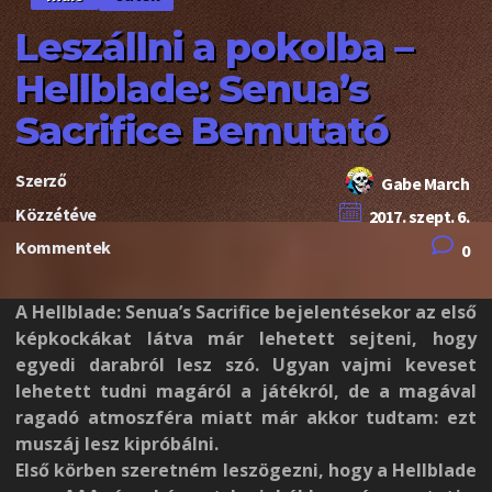
Leszállni a pokolba –
Hellblade: Senua’s
Sacrifice Bemutató
Szerző
Gabe March
Közzétéve
2017. szept. 6.
Kommentek
0
A Hellblade: Senua’s Sacrifice bejelentésekor az első
képkockákat látva már lehetett sejteni, hogy
egyedi darabról lesz szó. Ugyan vajmi keveset
lehetett tudni magáról a játékról, de a magával
ragadó atmoszféra miatt már akkor tudtam: ezt
muszáj lesz kipróbálni.
Első körben szeretném leszögezni, hogy a Hellblade