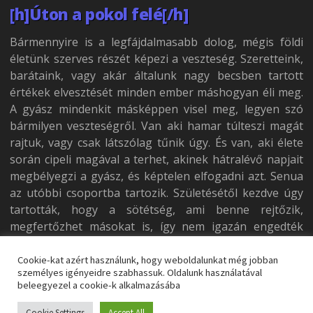
[h]Úton a pokol felé[/h]
Bármennyire is a legfájdalmasabb dolog, mégis földi
életünk szerves részét képezi a veszteség. Szeretteink,
barátaink, vagy akár általunk nagy becsben tartott
értékek elvesztését minden ember máshogyan éli meg.
A gyász mindenkit másképpen visel meg, legyen szó
bármilyen veszteségről. Van aki hamar túlteszi magát
rajtuk, vagy csak látszólag tűnik úgy. És van, aki élete
során cipeli magával a terhet, akinek hátralévő napjait
megbélyegzi a gyász, és képtelen elfogadni azt. Senua
az utóbbi csoportba tartozik. Születésétől kezdve úgy
tartották, hogy a sötétség, ami benne rejtőzik,
megfertőzhet másokat is, így nem igazán engedték
emberek közé.
Cookie-kat azért használunk, hogy weboldalunkat még jobban
Azonban az ember alapvetően társas lény, így
személyes igényeidre szabhassuk. Oldalunk használatával
beleegyezel a cookie-k alkalmazásába
elkerülhetetlen volt, hogy az ifjú lány beleszeressen egy
fiúba, aki nem a „beteget” látja, hanem észreveszi a
Cookie Settings
Accept All