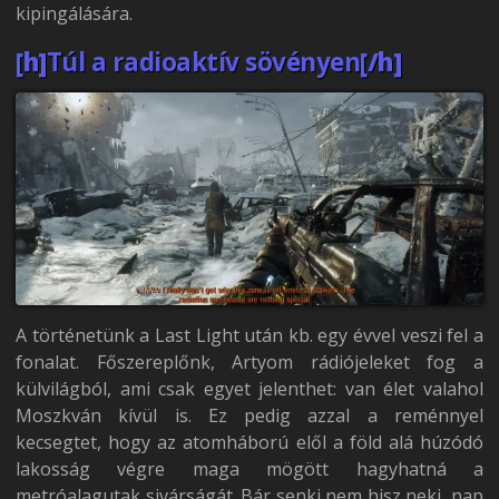
kipingálására.
[h]
Túl a radioaktív sövényen
[/h]
A történetünk a Last Light után kb. egy évvel veszi fel a
fonalat. Főszereplőnk, Artyom rádiójeleket fog a
külvilágból, ami csak egyet jelenthet: van élet valahol
Moszkván kívül is. Ez pedig azzal a reménnyel
kecsegtet, hogy az atomháború elől a föld alá húzódó
lakosság végre maga mögött hagyhatná a
metróalagutak sivárságát. Bár senki nem hisz neki, nap