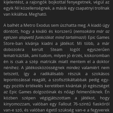
kijelentést, a rajongók bojkottal fenyegetnek, végül az
egyik fél közellenségnek, a másik egy csapatnyi trollnak
van kikiáltva. Megható.
A balhét a Metro Exodus sem úszhatta meg. A kiadó úgy
döntött, hogy a kiváló és korszerű (
nemsokára már az
egészen alapvető funkciókat mind tartalmazó
) Epic Games
Store-ban kívánja kiadni a játékot. Mi több, a már
dobozokra került Steam logót egyszerűen
lematricázták, ami tudom, milyen jó érzés, kiskoromban
én is csak a szép matricák miatt mentem el a doktor
nénihez. A játékosközösségnek mindez valamiért nem
tetszett, így a radikálisabb részük a szokásos
lepontozással reagált, a szofisztikáltabbak pedig egy-
egy pozitív értékelés keretében kívántak jó egészséget
az Epic Games dolgozóinak és nőági felmenőiknek. Én
közben szépen végigjátszottam a játékot, hogy
kinyomozzam, valóban egy Fallout 76-szintű fiaskóról
van-e szó, és valóban égető szükség van-e a fegyverek