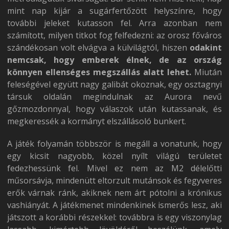
mint nap kijár a sugárfertőzött helyszínre, hogy
további jeleket kutasson fel. Arra azonban nem
számított, milyen titkot fog felfedezni: az orosz főváros
szándékosan volt elvágva a külvilágtól, hiszen
odakint
nemcsak, hogy emberek élnek, de az ország
könnyen ellenséges megszállás alatt lehet.
Miután
feleségével együtt nagy galibát okoznak, egy osztagnyi
társuk oldalán megindulnak az Aurora nevű
gőzmozdonnyal, hogy válaszok után kutassanak, és
megkeressék a kormányt elszállásoló bunkert.
A játék folyamán többször is megáll a vonatunk, hogy
egy kicsit nagyobb, közel nyílt világú területet
fedezhessünk fel. Mivel ez nem az M2 délelőtti
műsorsávja, mindenütt eltorzult mutánsok és fegyveres
erők várnak ránk, akiknek nem árt pótolni a krónikus
vashiányát. A játékmenet mindenkinek ismerős lesz, aki
játszott a korábbi részekkel: továbbra is egy viszonylag