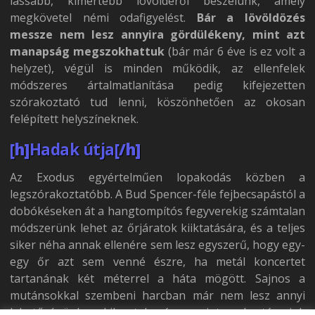
lassabb, kimértebb lövöldéről beszélünk, amely
megkövetel némi odafigyelést.
Bár a lövöldözés
messze nem lesz annyira gördülékeny, mint azt
manapság megszokhattuk
(bár már 6 éve is ez volt a
helyzet), végül is minden működik, az ellenfelek
módszeres ártalmatlanítása pedig kifejezetten
szórakoztató tud lenni, köszönhetően az okosan
felépített helyszíneknek.
[h]
Hadak útja
[/h]
Az Exodus egyértelműen lopakodás közben a
legszórakoztatóbb. A Bud Spencer-féle fejbecsapástól a
dobókéseken át a hangtompítós fegyverekig számtalan
módszerünk lehet az őrjáratok kiiktatására, és a teljes
siker néha annak ellenére sem lesz egyszerű, hogy egy-
egy őr azt sem venné észre, ha metál koncertet
tartanának két méterrel a háta mögött. Sajnos a
mutánsokkal szembeni harcban már nem lesz annyi
lehetőségünk a kibontakozásra, mint embertársaink