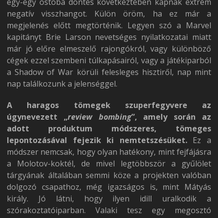
egy-egy ostoba döntés következtében kapnak extrém
negatív visszhangot. Külön öröm, ha ez már a
megjelenés előtt megtörténik. Legyen szó a Marvel
kapitányt Brie Larson nevetséges nyilatkozatai miatt
már jó előre elmeszelő rajongókról, vagy különböző
cégek ezzel szembeni túlkapásairól, vagy a játékiparból
a Shadow of War körüli felesleges hisztiről, nap mint
nap találkozunk a jelenséggel.
A haragos tömegek szuperfegyvere az
úgynevezett „
review bombing
”, amely során az
adott produktum módszeres, tömeges
lepontozásával fejezik ki nemtetszésüket.
Ez a
módszer nemcsak, hogy olyan hatékony, mint fejfájásra
a Molotov-koktél, de mivel legtöbbször a gyűlölet
tárgyának általában semmi köze a projekten valóban
dolgozó csapathoz, még igazságos is, mint Mátyás
király. Jó látni, hogy ilyen idill uralkodik a
szórakoztatóiparban. Valaki tesz egy megosztó