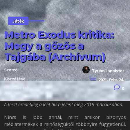
Játék
Metro Exodus kritika:
Megy a gőzös a
Tajgába (Archívum)
Szerző
Tyrion Lannister
Közzétéve
2021. febr. 24.
Kommentek
0
A teszt eredetileg a leet.hu-n jelent meg 2019 márciusában.
Nincs is jobb annál, mint amikor bizonyos
médiatermékek a minőségüktől többnyire függetlenül,