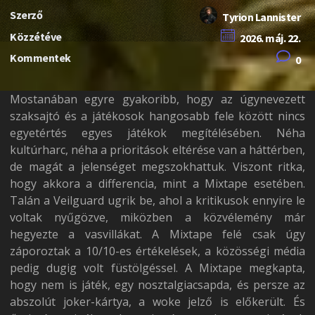
Szerző
Tyrion Lannister
Közzétéve
2026. máj. 22.
Kommentek
0
Mostanában egyre gyakoribb, hogy az úgynevezett
szaksajtó és a játékosok hangosabb fele között nincs
egyetértés egyes játékok megítélésében. Néha
kultúrharc, néha a prioritások eltérése van a háttérben,
de magát a jelenséget megszokhattuk. Viszont ritka,
hogy akkora a differencia, mint a Mixtape esetében.
Talán a Veilguard ugrik be, ahol a kritikusok ennyire le
voltak nyűgözve, miközben a közvélemény már
hegyezte a vasvillákat. A Mixtape felé csak úgy
záporoztak a 10/10-es értékelések, a közösségi média
pedig dugig volt füstölgéssel. A Mixtape megkapta,
hogy nem is játék, egy nosztalgiacsapda, és persze az
abszolút joker-kártya, a woke jelző is előkerült. És