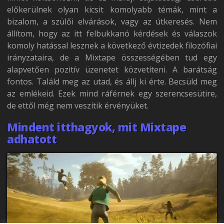
előkerülnek olyan kicsit komolyabb témák, mint a
bizalom, a szülői elvárások, vagy az útkeresés. Nem
állítom, hogy az itt felbukkanó kérdések és válaszok
komoly hatással lesznek a következő évtizedek filozófiai
irányzataira, de a Mixtape összességében tud egy
alapvetően pozitív üzenetet közvetíteni. A barátság
fontos. Találd meg az utad, és állj ki érte. Becsüld meg
az emlékeid. Ezek mind ráférnek egy szerencsesütire,
de ettől még nem veszítik érvényüket.
Mindent itthagyok, mit Mixtape
adhatott