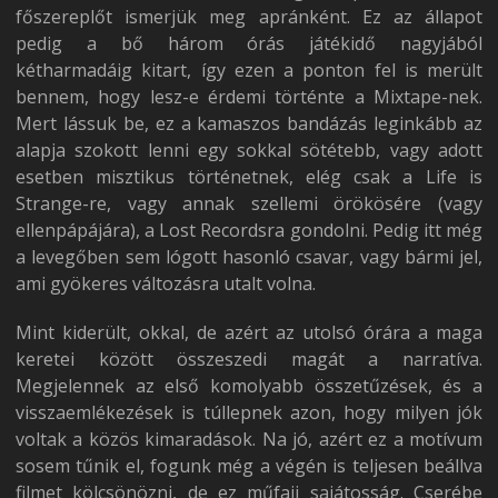
főszereplőt ismerjük meg apránként. Ez az állapot
pedig a bő három órás játékidő nagyjából
kétharmadáig kitart, így ezen a ponton fel is merült
bennem, hogy lesz-e érdemi történte a Mixtape-nek.
Mert lássuk be, ez a kamaszos bandázás leginkább az
alapja szokott lenni egy sokkal sötétebb, vagy adott
esetben misztikus történetnek, elég csak a Life is
Strange-re, vagy annak szellemi örökösére (vagy
ellenpápájára), a Lost Recordsra gondolni. Pedig itt még
a levegőben sem lógott hasonló csavar, vagy bármi jel,
ami gyökeres változásra utalt volna.
Mint kiderült, okkal, de azért az utolsó órára a maga
keretei között összeszedi magát a narratíva.
Megjelennek az első komolyabb összetűzések, és a
visszaemlékezések is túllepnek azon, hogy milyen jók
voltak a közös kimaradások. Na jó, azért ez a motívum
sosem tűnik el, fogunk még a végén is teljesen beállva
filmet kölcsönözni, de ez műfaji sajátosság. Cserébe