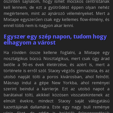
őszintén sajnálom, hogy ismét mocskos centristának
kell lennem, de ezt a gyötrődést éppen olyan nehéz
megértenem, mint az ajnározó véleményeket. Mert a
Mixtape egyszerűen csak egy kellemes flow-élmény, és
ennél több nem is nagyon akar lenni.
Egyszer egy szép napon, tudom hogy
elhagyom a várost
Ha röviden össze kellene foglalni, a Mixtape egy
nosztalgikus búcsú. Nosztalgikus, mert csak úgy árad
belőle a 90-es évek életérzése, és azért is, mert a
története is erről szól. Stacey végzős gimnazista, és az
utolsó napját tölti a poros kivárosban, ahol felnőtt.
Másnap indul a gépe New Yorkba, ahol reményei
szerint beindul a karrierje. Ezt az utolsó napot a
barátaival tölti, akikkel közösen visszatekintenek az
elmúlt évekre, mindezt Stacey saját válogatású
kazettájának dallamára. Este egy nagy buli reménye
várja őket, de addig is bejárják felcseperedésük