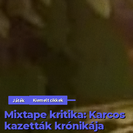
Kiemelt cikkek
Játék
Mixtape kritika: Karcos
kazetták krónikája