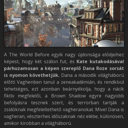
A The World Before egyik nagy újdonsága elődjeihez
képest, hogy két szálon fut, és
Kate kutakodásával
párhuzamosan a képen szereplő Dana Roze sorsát
is nyomon követhetjük.
Dana a második világháború
előtti Vaghenben tanul a zeneakadémián, és rendkívül
tehetséges, ezt azonban beárnyékolja, hogy a nácik
fiktív megfelelői, a Brown Shadow egyre nagyobb
befolyásra tesznek szert, és terrorban tartják a
zsidóknak megfeleltethető vagheranokat. Mivel Dana is
vagheran, vészterhes időszaknak néz elébe, különösen,
amikor kirobban a világháború.