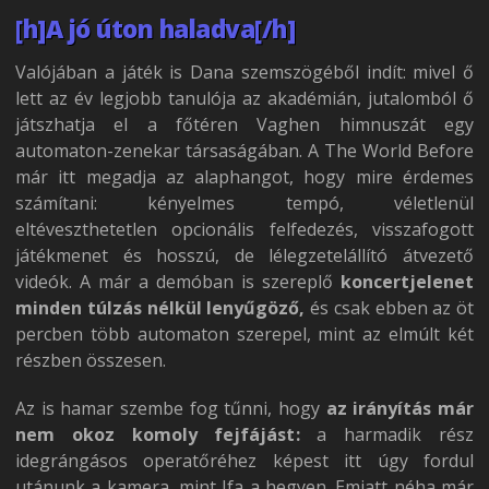
[h]A jó úton haladva[/h]
Valójában a játék is Dana szemszögéből indít: mivel ő
lett az év legjobb tanulója az akadémián, jutalomból ő
játszhatja el a főtéren Vaghen himnuszát egy
automaton-zenekar társaságában. A The World Before
már itt megadja az alaphangot, hogy mire érdemes
számítani: kényelmes tempó, véletlenül
eltéveszthetetlen opcionális felfedezés, visszafogott
játékmenet és hosszú, de lélegzetelállító átvezető
videók. A már a demóban is szereplő
koncertjelenet
minden túlzás nélkül lenyűgöző,
és csak ebben az öt
percben több automaton szerepel, mint az elmúlt két
részben összesen.
Az is hamar szembe fog tűnni, hogy
az irányítás már
nem okoz komoly fejfájást:
a harmadik rész
idegrángásos operatőréhez képest itt úgy fordul
utánunk a kamera, mint Ifa a hegyen. Emiatt néha már