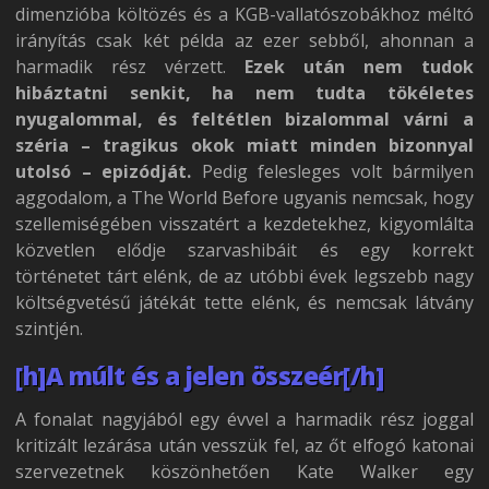
dimenzióba költözés és a KGB-vallatószobákhoz méltó
irányítás csak két példa az ezer sebből, ahonnan a
harmadik rész vérzett.
Ezek után nem tudok
hibáztatni senkit, ha nem tudta tökéletes
nyugalommal, és feltétlen bizalommal várni a
széria – tragikus okok miatt minden bizonnyal
utolsó – epizódját.
Pedig felesleges volt bármilyen
aggodalom, a The World Before ugyanis nemcsak, hogy
szellemiségében visszatért a kezdetekhez, kigyomlálta
közvetlen elődje szarvashibáit és egy korrekt
történetet tárt elénk, de az utóbbi évek legszebb nagy
költségvetésű játékát tette elénk, és nemcsak látvány
szintjén.
[h]A múlt és a jelen összeér[/h]
A fonalat nagyjából egy évvel a harmadik rész joggal
kritizált lezárása után vesszük fel, az őt elfogó katonai
szervezetnek köszönhetően Kate Walker egy