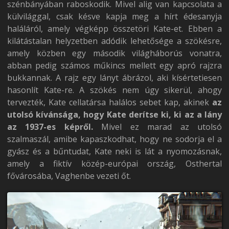
szénbányában raboskodik. Mivel alig van kapcsolata a
külvilággal, csak késve kapja meg a hírt édesanyja
haláláról, amely végképp összetöri Kate-et. Ebben a
kilátástalan helyzetben adódik lehetősége a szökésre,
amely közben egy második világháborús vonatra,
abban pedig számos műkincs mellett egy apró rajzra
bukkannak. A rajz egy lányt ábrázol, aki kísértetiesen
hasonlít Kate-re. A szökés nem úgy sikerül, ahogy
tervezték, Kate cellatársa halálos sebet kap, akinek
az
utolsó kívánsága, hogy Kate derítse ki, ki az a lány
az 1937-es képről.
Mivel ez marad az utolsó
szalmaszál, amibe kapaszkodhat, hogy ne sodorja el a
gyász és a bűntudat, Kate neki is lát a nyomozásnak,
amely a fiktív közép-európai ország, Osthertal
fővárosába, Vaghenbe vezeti őt.