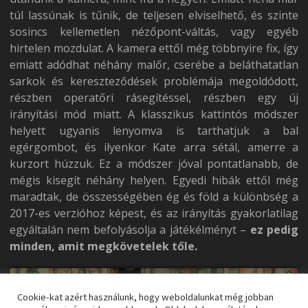
túl lassúnak is tűnik, de teljesen elviselhető, és szinte
sosincs kellemetlen nézőpont-váltás, vagy egyéb
hirtelen mozdulat. A kamera ettől még többnyire fix, így
emiatt adódhat néhány malőr, cserébe a beláthatatlan
sarkok és kereszteződések problémája megoldódott,
részben operatőri rásegítéssel, részben egy új
irányítási mód miatt. A klasszikus kattintós módszer
helyett ugyanis lenyomva is tarthatjuk a bal
egérgombot, és ilyenkor Kate arra sétál, amerre a
kurzort húzzuk. Ez a módszer jóval pontatlanabb, de
mégis kisegít néhány helyen. Egyedi hibák ettől még
maradtak, de összességében ég és föld a különbség a
2017-es verzióhoz képest, és az irányítás gyakorlatilag
egyáltalán nem befolyásolja a játékélményt –
ez pedig
minden, amit megkövetelek tőle.
Cookie-kat azért használunk, hogy weboldalunkat még jobban