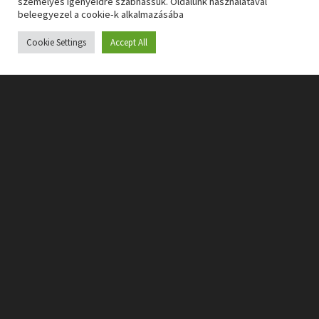
személyes igényeidre szabhassuk. Oldalunk használatával
beleegyezel a cookie-k alkalmazásába
Cookie Settings
Accept All
[h]Lecsupaszított városnézés[/h]
Maga a recept egyébként maradt a régi: járj be egy
adott területet, beszélj néhány emberrel, találj meg
néhány fontos tárgyat, majd ezeket használd fel
máshol, és esetleg egy-egy önálló fejtörő is lesz út
közben. A hatalmas különbség csak az, hogy ezúttal
ezek a klasszikus kalandjátékos elemek jóval kisebb
hangsúlyt kaptak.
A Syberia: The World Before sokkal
egyszerűbb, mint elődjei.
Az első két rész hatalmas
területen szórta szét a továbbjutás kulcsait, és még így