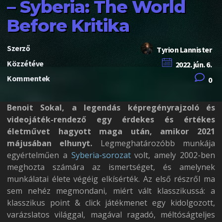
– Syberia: The World
Before Kritika
Szerző
Tyrion Lannister
Közzétéve
2022. jún. 6.
Kommentek
0
Benoit Sokal, a legendás képregényrajzoló és
videojáték-rendező egy érdekes és értékes
életművet hagyott maga után, amikor 2021
májusában elhunyt.
Legmeghatározóbb munkája
egyértelműen a
Syberia-sorozat
volt, amely 2002-ben
meghozta számára az ismertséget, és amelynek
munkálatai élete végéig elkísérték. Az első részről ma
sem nehéz megmondani, miért vált klasszikussá: a
klasszikus point & click játékmenet egy kidolgozott,
varázslatos világgal, magával ragadó, méltóságteljes