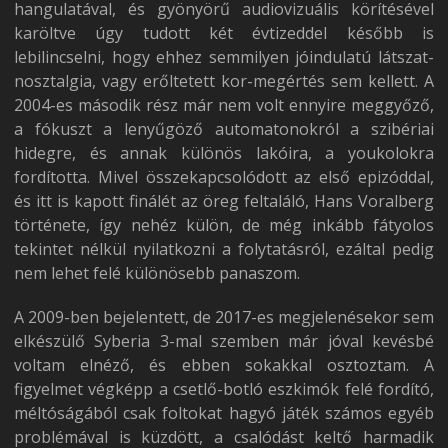
hangulatával, és gyönyörű audiovizuális körítésével
karöltve úgy tudott két évtizeddel később is
lebilincselni, hogy ehhez semmilyen jóindulatú látszat-
nosztalgia, vagy erőltetett kor-megértés sem kellett. A
2004-es második rész már nem volt ennyire meggyőző,
a fókuszt a lenyűgöző automatonokról a szibériai
hidegre, és annak különös lakóira, a youkolokra
fordította. Mivel összekapcsolódott az első epizóddal,
és itt is kapott finálét az öreg feltaláló, Hans Voralberg
története, így nehéz külön, de még inkább fátyolos
tekintet nélkül nyilatkozni a folytatásról, ezáltal pedig
nem lehet felé különösebb panaszom.
A 2009-ben bejelentett, de 2017-es megjelenésekor sem
elkészülő Syberia 3-mal szemben már jóval kevésbé
voltam elnéző, és ebben sokakkal osztoztam. A
figyelmet végképp a csetlő-botló eszkimók felé fordító,
méltóságából csak foltokat hagyó játék számos egyéb
problémával is küzdött, a csalódást keltő harmadik