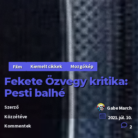
Kiemelt cikkek
Mozgókép
Film
Fekete Özvegy kritika:
Pesti balhé
Szerző
Gabe March
Közzétéve
2021. júl. 10.
Kommentek
2