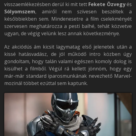
visszaemlékezésben derül ki mit tett
Fekete Özvegy
és
Sólyomszem
, amiről nem szívesen beszéltek a
későbbiekben sem. Mindenesetre a film cselekményét
szervesen meghatározza a pesti balhé, tehát közvetve
ugyan, de végig velünk lesz annak következménye.
Az akciódús ám kicsit lagymatag első jelenetek után a
kissé hatásvadász, de jól működő intro közben úgy
gondoltam, hogy talán valami egészen komoly dolog is
kisülhet a filmből. Végül rá kellett jönnöm, hogy egy
már-már standard iparosmunkának nevezhető Marvel-
mozinál többet ezúttal sem kaptunk.