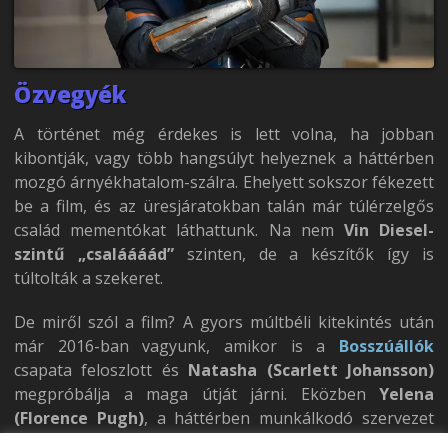
Özvegyék
A történet még érdekes is lett volna, ha jobban
kibontják, vagy több hangsúlyt helyeznek a háttérben
mozgó árnyékhatalom-szálra. Ehelyett sokszor fékezett
be a film, és az üresjáratokban talán már túlérzelgős
család mementókat láthattunk. Na nem
Vin Diesel-
szintű „csaláááád”
szinten, de a készítők így is
túltolták a szekeret.
De miről szól a film? A gyors múltbéli kitekintés után
már 2016-ban vagyunk, amikor is a
Bosszúállók
csapata feloszlott és
Natasha (Scarlett Johansson)
megpróbálja a maga útját járni. Eközben
Yelena
(Florence Pugh)
, a háttérben munkálkodó szervezet
egyik legjobb gyilkológépe egy szer hatására észhez