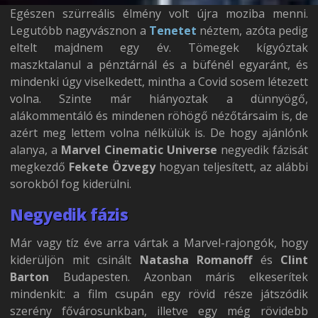
Egészen szürreális élmény volt újra moziba menni.
Legutóbb nagyvásznon a
Tenetet
néztem, azóta pedig
eltelt majdnem egy év. Tömegek kígyóztak
maszktalanul a pénztárnál és a büfénél egyaránt, és
mindenki úgy viselkedett, mintha a Covid sosem létezett
volna. Szinte már hiányoztak a dünnyögő,
alákommentáló és mindenen röhögő nézőtársaim is, de
azért meg lettem volna nélkülük is. De hogy ajánlónk
alanya, a
Marvel Cinematic Universe
negyedik fázisát
megkezdő
Fekete Özvegy
hogyan teljesített, az alábbi
sorokból fog kiderülni.
Negyedik fázis
Már vagy tíz éve arra vártak a Marvel-rajongók, hogy
kiderüljön mit csinált
Natasha Romanoff
és
Clint
Barton
Budapesten. Azonban máris elkeserítek
mindenkit: a film csupán egy rövid része játszódik
szerény fővárosunkban, illetve egy még rövidebb