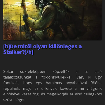
[h]De mitől olyan különleges a
Stalker?[/h]
Sokan sokféleképpen képzelték el az első
találkozásunkat a földönkívüliekkel. Van, ki úgy
fantáziál, hogy egy hatalmas anyahajóval fölénk
repülnek, majd az űrlények követe a mi világunk
elnökével kezet fog, és megalkotják az első csillagközi
szövetséget.