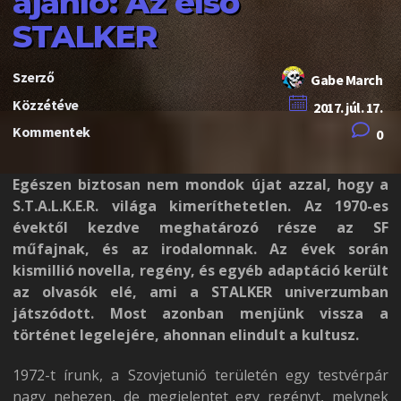
ajánló: Az első
STALKER
Szerző
Gabe March
Közzétéve
2017. júl. 17.
Kommentek
0
Egészen biztosan nem mondok újat azzal, hogy a
S.T.A.L.K.E.R. világa kimeríthetetlen. Az 1970-es
évektől kezdve meghatározó része az SF
műfajnak, és az irodalomnak. Az évek során
kismillió novella, regény, és egyéb adaptáció került
az olvasók elé, ami a STALKER univerzumban
játszódott. Most azonban menjünk vissza a
történet legelejére, ahonnan elindult a kultusz.
1972-t írunk, a Szovjetunió területén egy testvérpár
nagy nehezen, de megjelentet egy regényt, melynek