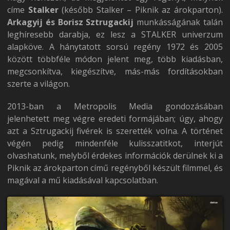
címe
Stalker
(később Stalker – Piknik az árokparton).
Arkagyij és Borisz Sztrugackij
munkásságának talán
leghíresebb darabja, ez lesz a STALKER univerzum
alapköve. A hánytatott sorsú regény 1972 és 2005
között többféle módon jelent meg, több kiadásban,
megcsonkítva, kiegészítve, más-más fordításokban
szerte a világon.
2013-ban a Metropolis Media gondozásában
jelenhetett meg végre eredeti formájában; úgy, ahogy
azt a Sztrugackij fivérek is szerették volna. A történet
végén pedig mindenféle kulisszatitkot, interjút
olvashatunk, melyből érdekes információk derülnek ki a
Piknik az árokparton című regényből készült filmmel, és
magával a mű kiadásával kapcsolatban.