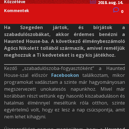
Közzétéve
2018. aug. 14.
Kommentek
0
Ha Szegeden jártok, és bírjátok a
szabadulószobákat, akkor érdemes benézni a
Haunted House-ba. A következő élménybeszámoló
Agócs Nikolett tollából származik, amivel reméljük
meghozzuk a Ti kedveteket is egy kis játékhoz.
Kezdő „szabadulószoba-fogyasztóként” a Haunted
House-szal először
Facebookon
találkoztam, mikor
programokat vadásztam a szinte már hagyományosan
megszervezett unokatesós napunkhoz. Mivel már
korábban részt vettünk egy hasonló kiszabaduláson és
hatalmas élménnyel meséltünk róla otthon, szinte
egyértelmű volt, hogy ez lesz a nap csúcspontja, amit
nem lehet kihagyni.