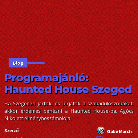
Blog
Programajánló:
Haunted House Szeged
Ha Szegeden jártok, és bírjátok a szabadulószobákat,
akkor érdemes benézni a Haunted House-ba. Agócs
Nikolett élménybeszámolója.
Szerző
Gabe March