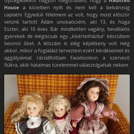
Újszegediként nagyon megörültem, hogy a
Haunted
House
a közelben nyílt és nem kell a belvárosig
caplatni. Egyedüli félelmem az volt, hogy most először
velünk tartott Ádám unokaöcsém, aki 13, és húga
Eszter, aki 10 éves. Bár mindketten vagány, bevállalós
gyerekek de mégiscsak egy „kísértetházba” készültem
bevinni őket. A létszám is elég képlékeny volt még
akkor, mikor a foglalást terveztem ezért kérdéseimet és
aggályaimat rázúdítottam Facebookon a szervező
fiúkra, akik hatalmas türelemmel válaszolgattak nekem.