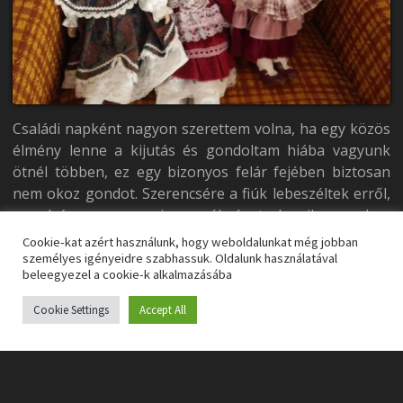
Családi napként nagyon szerettem volna, ha egy közös
élmény lenne a kijutás és gondoltam hiába vagyunk
ötnél többen, ez egy bizonyos felár fejében biztosan
nem okoz gondot. Szerencsére a fiúk lebeszéltek erről,
mondván agyoncsapja az élményt, ha ilyen sokan
bezsúfolódunk. Alternatív megoldásként két részletben
Cookie-kat azért használunk, hogy weboldalunkat még jobban
mentünk be játszani és miután az első csapat
személyes igényeidre szabhassuk. Oldalunk használatával
beleegyezel a cookie-k alkalmazásába
kiszabadult, a kulisszák mögül végignézhették, hogyan
küzd a második. Ezzel a rugalmas hozzáállással
Cookie Settings
Accept All
mindenki szuperül érezte magát.