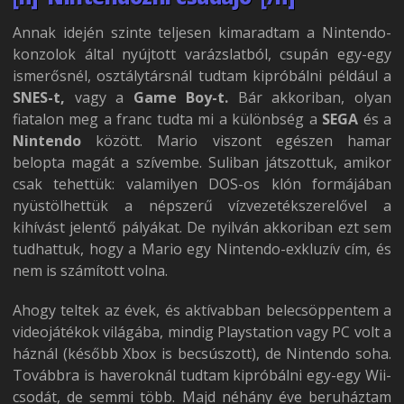
Annak idején szinte teljesen kimaradtam a Nintendo-
konzolok által nyújtott varázslatból, csupán egy-egy
ismerősnél, osztálytársnál tudtam kipróbálni például a
SNES-t,
vagy a
Game Boy-t.
Bár akkoriban, olyan
fiatalon meg a franc tudta mi a különbség a
SEGA
és a
Nintendo
között. Mario viszont egészen hamar
belopta magát a szívembe. Suliban játszottuk, amikor
csak tehettük: valamilyen DOS-os klón formájában
nyüstölhettük a népszerű vízvezetékszerelővel a
kihívást jelentő pályákat. De nyilván akkoriban ezt sem
tudhattuk, hogy a Mario egy Nintendo-exkluzív cím, és
nem is számított volna.
Ahogy teltek az évek, és aktívabban belecsöppentem a
videojátékok világába, mindig Playstation vagy PC volt a
háznál (később Xbox is becsúszott), de Nintendo soha.
Továbbra is haveroknál tudtam kipróbálni egy-egy Wii-
csodát, de semmi több. Majd néhány éve beruháztam