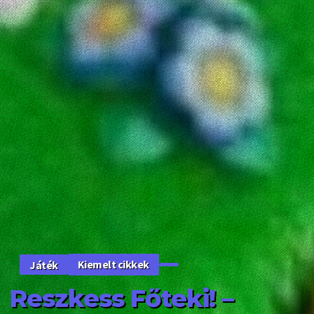
Kiemelt cikkek
Játék
Reszkess Főteki! –