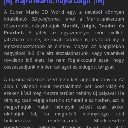
[h]”Hajrá Mario, hajrá Luigi!”[/h]
A Super Mario 3D World egy, a nevéből könnyen
kitalálható
3D-platformer,
ahol a Mario-univerzum
főszereplőit irányíthatjuk:
Mariót, Luigit, Toadot, és
Peachet.
A játék az egyszemélyes mód mellett
játszható online, de local coopban is, és talán így a
legszórakoztatóbb az élmény. Magán az alapjátékon
nagyjából 8-9 óra altt átszaladhatunk, vagy valamivel
rövidebb idő alatt, ha nem foglalkozunk azzal, hogy
összeszedjünk minden csillagot és eldugott tárgyat.
A maximalistáknak azért nem kell aggódni annyira. Az
alap 6 világon kívül megtalálható két boss-világ és
ezeken kívül még 4 extra terület néhány új pályával. Ha
tényleg csak végig akarunk rohanni a szinteken, azt is
megtehetjük, habár némelyik pályát csak akkor
oldhatjuk fel, ha megfelelő mennyiségű zöld
holdacskával rendelkezünk. Mindenesetre
completionist kollégák átlagosan 15-20 óra alatt