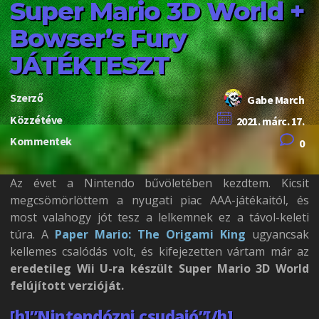
Super Mario 3D World +
Bowser’s Fury
JÁTÉKTESZT
Szerző
Gabe March
Közzétéve
2021. márc. 17.
Kommentek
0
Az évet a Nintendo bűvöletében kezdtem. Kicsit
megcsömörlöttem a nyugati piac AAA-játékaitól, és
most valahogy jót tesz a lelkemnek ez a távol-keleti
túra. A
Paper Mario: The Origami King
ugyancsak
kellemes csalódás volt, és kifejezetten vártam már az
eredetileg Wii U-ra készült Super Mario 3D World
felújított verzióját.
[h]”Nintendózni csudajó”[/h]