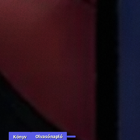
Olvasónapló
Könyv