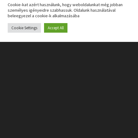
Cookie-kat azért használunk, hogy weboldalunkat még jobban
személyes igényeidre szabhassuk. Oldalunk használatával
beleegyezel a cookie-k alkalmazásába
Cookie Settings
Accept All
A történetben az egymás folyamatos hátba szúrásán
kívül nem sok élvezet volt, bár akadtak jobb pillanatok
is. A rejtéllyel övezett ásatás, ahová szereplőink
igyekeznek, rengeteg potenciált tartogatott, de
számomra semmi újat nem mutatott vele az író, és picit
talán azt éreztem, hogy ő maga sem tudja, hová
szeretné, hogy kifusson ez a második rész.
Tetszett egyébként, hogy Morgan azért megpróbált
valami üde színt is vinni a történetbe. Egyik ilyen például
a helyszín volt; a gyarmati vidékek és a háború
valamilyen hatása a szereplőkre szinte minden oldalon
tetten érhető. A karakterek ugyanakkor nem igazán