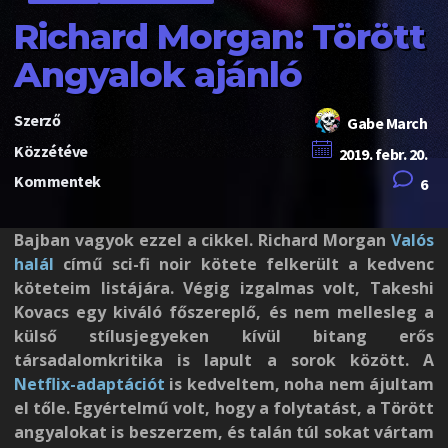
Richard Morgan: Törött
Angyalok ajánló
Szerző
Gabe March
Közzétéve
2019. febr. 20.
Kommentek
6
Bajban vagyok ezzel a cikkel. Richard Morgan
Valós
halál
című sci-fi noir kötete felkerült a kedvenc
köteteim listájára. Végig izgalmas volt, Takeshi
Kovacs egy kiváló főszereplő, és nem mellesleg a
külső stílusjegyeken kívül bitang erős
társadalomkritika is lapult a sorok között. A
Netflix-adaptációt
is kedveltem, noha nem ájultam
el tőle. Egyértelmű volt, hogy a folytatást, a Törött
angyalokat is beszerzem, és talán túl sokat vártam