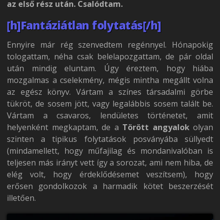
az első rész után. Csalódtam.
[h]Fantáziátlan folytatás[/h]
Ennyire már rég szenvedtem regénnyel. Hónapokig
tologattam, néha csak belelapozgattam, de pár oldal
után mindig eluntam. Úgy éreztem, hogy hiába
mozgalmas a cselekmény, mégis mintha megállt volna
az egész könyv. Vártam a színes társadalmi görbe
tükröt, de sosem jött, vagy legalábbis sosem talált be.
Vártam a csavaros, lendületes történetet, amit
helyenként megkaptam, de a
Törött angyalok
olyan
szinten a tipikus folytatások posványába süllyedt
(mindamellett, hogy műfajilag és mondanivalóban is
teljesen más irányt vett így a sorozat, ami nem hiba, de
elég volt, hogy érdeklődésemet veszítsem), hogy
erősen gondolkozok a harmadik kötet beszerzését
illetően.