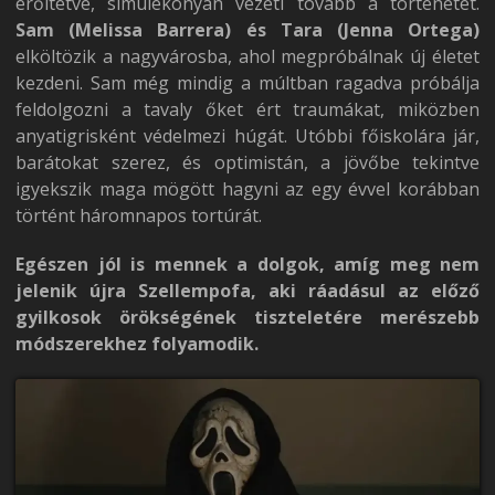
erőltetve, simulékonyan vezeti tovább a történetet.
Sam (Melissa Barrera) és Tara (Jenna Ortega)
elköltözik a nagyvárosba, ahol megpróbálnak új életet
kezdeni. Sam még mindig a múltban ragadva próbálja
feldolgozni a tavaly őket ért traumákat, miközben
anyatigrisként védelmezi húgát. Utóbbi főiskolára jár,
barátokat szerez, és optimistán, a jövőbe tekintve
igyekszik maga mögött hagyni az egy évvel korábban
történt háromnapos tortúrát.
Egészen jól is mennek a dolgok, amíg meg nem
jelenik újra Szellempofa, aki ráadásul az előző
gyilkosok örökségének tiszteletére merészebb
módszerekhez folyamodik.