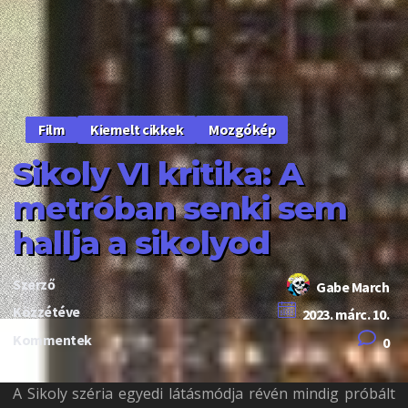
Kiemelt cikkek
Mozgókép
Film
Sikoly VI kritika: A
metróban senki sem
hallja a sikolyod
Szerző
Gabe March
Közzétéve
2023. márc. 10.
Kommentek
0
A Sikoly széria egyedi látásmódja révén mindig próbált