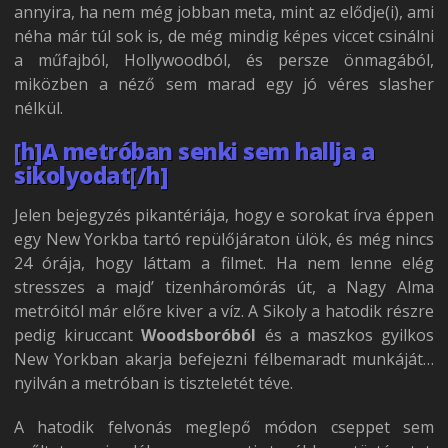
annyira, ha nem még jobban meta, mint az elődje(i), ami
néha már túl sok is, de még mindig képes viccet csinálni
a műfajból, Hollywoodból, és persze önmagából,
miközben a néző sem marad egy jó véres slasher
nélkül.
[h]A metróban senki sem hallja a
sikolyodat[/h]
Jelen bejegyzés pikantériája, hogy e sorokat írva éppen
egy New Yorkba tartó repülőjáraton ülök, és még nincs
24 órája, hogy láttam a filmet. Ha nem lenne elég
stresszes a majd’ tizenháromórás út, a Nagy Alma
metróitól már előre kiver a víz. A Sikoly a hatodik részre
pedig kiruccant
Woodsboróból
és a maszkos gyilkos
New Yorkban akarja befejezni félbemaradt munkáját…
nyilván a metróban is tiszteletét téve.
A hatodik felvonás meglepő módon cseppet sem