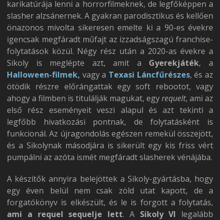
karikatúrája lenni a horrorfilmeknek, de legfőképpen a
slasher alzsánernek. A gyakran parodisztikus és kellően
önazonos mivolta sikeresen emelte ki a 90-es évekre
igencsak megfáradt műfajt az izzadságszagú franchise-
folytatások közül. Négy rész után a 2020-as évekre a
Sikoly is meglépte azt, amit a
Gyerekjáték
, a
Halloween-filmek,
vagy a
Texasi Láncfűrészes
, és az
ötödik részre előrángattak egy soft rebootot, vagy
ahogy a filmben is titulálják magukat, egy
requelt
, ami az
első rész eseményeit veszi alapul és azt tekinti a
legfőbb hivatkozási pontnak, de folytatásként is
funkcionál. Az újragondolás egészen remekül összejött,
és a Sikolynak másodjára is sikerült egy kis friss vért
pumpálni az azóta ismét megfáradt slasherek vénájába.
A készítők annyira belejöttek a Sikoly-gyártásba, hogy
egy éven belül nem csak zöld utat kapott, de a
forgatókönyv is elkészült, és le is forgott a folytatás,
ami a requel sequelje lett
. A
Sikoly VI
legalább