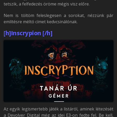
tetszik, a felfedezés öröme mégis visz előre.
Nem is töltöm feleslegesen a sorokat, nézzünk pár
említésre méltó címet kedvcsinálónak.
[h]Inscrypion [/h]
Az egyik legismertebb játék a listáról, aminek létezését
a Devolver Digital még az idei E3-on fedte fel. Be kell,