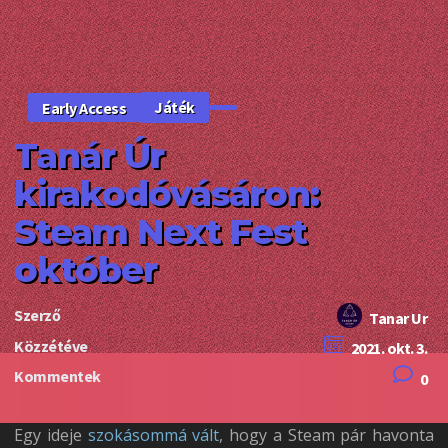
Játék
Early Access
Tanár Úr
kirakodóvásáron:
Steam Next Fest
október
Szerző
Tanar Ur
Közzétéve
2021. okt. 3.
Kommentek
0
Egy ideje
szokásommá vált
, hogy a Steam pár havonta