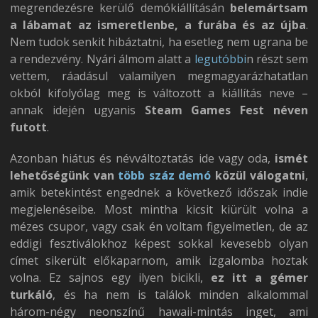
megrendezésre kerülő demókiállításán
belemártsam
a lábamat az ismeretlenbe, a furába és az újba
.
Nem tudok senkit hibáztatni, ha esetleg nem ugrana be
a rendezvény. Nyári álmom alatt a
legutóbbi
n részt sem
vettem, ráadásul valamilyen megmagyarázhatatlan
okból kifolyólag meg is változott a kiállítás neve –
annak idején ugyanis
Steam Games Fest néven
futott
.
Azonban hiátus és névváltoztatás ide vagy oda,
ismét
lehetőségünk van
több száz demó
közül válogatni
,
amik betekintést engednek a következő időszak indie
megjelenéseibe. Most mintha kicsit kiürült volna a
mézes csupor, vagy csak én voltam figyelmetlen, de az
eddigi fesztiválokhoz képest sokkal kevesebb olyan
címet sikerült előkaparnom, amik izgalomba hoztak
volna. Ez sajnos egy ilyen bicikli,
ez itt a gémer
turkáló
, és ha nem is találok minden alkalommal
három-négy neonszínű hawaii-mintás inget, ami