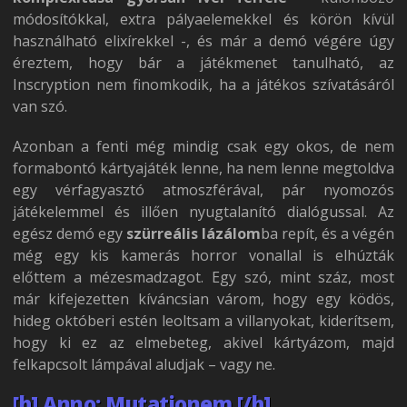
módosítókkal, extra pályaelemekkel és körön kívül
használható elixírekkel -, és már a demó végére úgy
éreztem, hogy bár a játékmenet tanulható, az
Inscryption nem finomkodik, ha a játékos szívatásáról
van szó.
Azonban a fenti még mindig csak egy okos, de nem
formabontó kártyajáték lenne, ha nem lenne megtoldva
egy vérfagyasztó atmoszférával, pár nyomozós
játékelemmel és illően nyugtalanító dialógussal. Az
egész demó egy
szürreális lázálom
ba repít, és a végén
még egy kis kamerás horror vonallal is elhúzták
előttem a mézesmadzagot. Egy szó, mint száz, most
már kifejezetten kíváncsian várom, hogy egy ködös,
hideg októberi estén leoltsam a villanyokat, kiderítsem,
hogy ki ez az elmebeteg, akivel kártyázom, majd
felkapcsolt lámpával aludjak – vagy ne.
[h] Anno: Mutationem [/h]