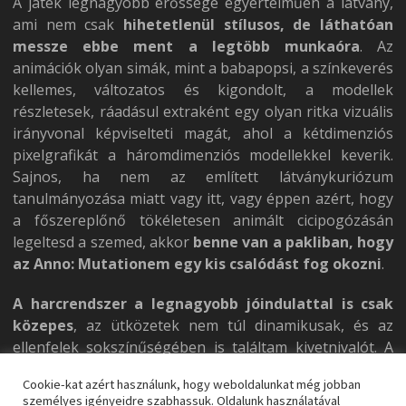
A játék legnagyobb erőssége egyértelműen a látvány,
ami nem csak
hihetetlenül stílusos, de láthatóan
messze ebbe ment a legtöbb munkaóra
. Az
animációk olyan simák, mint a babapopsi, a színkeverés
kellemes, változatos és kigondolt, a modellek
részletesek, ráadásul extraként egy olyan ritka vizuális
irányvonal képviselteti magát, ahol a kétdimenziós
pixelgrafikát a háromdimenziós modellekkel keverik.
Sajnos, ha nem az említett látványkuriózum
tanulmányozása miatt vagy itt, vagy éppen azért, hogy
a főszereplőnő tökéletesen animált cicipogózásán
legeltesd a szemed, akkor
benne van a pakliban, hogy
az Anno: Mutationem egy kis csalódást fog okozni
.
A harcrendszer a legnagyobb jóindulattal is csak
közepes
, az ütközetek nem túl dinamikusak, és az
ellenfelek sokszínűségében is találtam kivetnivalót. A
játék sejtet egy erősebb RPG-vonalat, ami a
Cookie-kat azért használunk, hogy weboldalunkat még jobban
későbbiekben javíthat a helyzeten, de pusztán a
személyes igényeidre szabhassuk. Oldalunk használatával