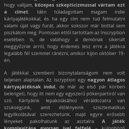
hogy valljam,
közepes szkepticizmussal vártam ezt
a címet
. Idén túladagoltam magam indie
kártyajátékokkal, és ha egy cím nem tud felmutatni
valami újat vagy furát, akkor sokszor már bottal sem
piszkálom meg. Pontosan ettől tartottam az Inscryption
esetében is, de valahogy a demónak sikerült
meggyőznie arról, hogy érdemes lesz erre a játékra
legalább fél szemmel ránézni, amikor kijön október 19-
én.
A játékkal szembeni bizonytalanságom nem volt
teljesen alaptalan. Az Iscryption egy
nagyon átlagos
kártyajátéknak indul
, de már az első pár körben
belengeti, hogy itt nem egy egyszerű pókerpartiról van
szó. Kártyáink lepakolásához véráldozatra van
szükségünk, amit élőlényeink szisztematikus
legyilkolásával szerezhetünk, majd egyre erősebb
lényeket pakolhatunk az asztalra.
A játék
komplexitása gyorsan ível felfelé
– különböző