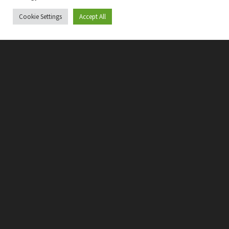
Cookie Settings
Accept All
A bejegyzés megtekintése az Instagramon