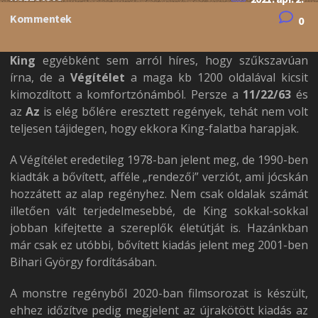
Kommentek
0
King
egyébként sem arról híres, hogy szűkszavúan
írna, de a
Végítélet
a maga kb 1200 oldalával kicsit
kimozdított a komfortzónámból. Persze a
11/22/63
és
az
Az
is elég bőlére eresztett regények, tehát nem volt
teljesen tájidegen, hogy ekkora King-falatba harapjak.
A Végítélet eredetileg 1978-ban jelent meg, de 1990-ben
kiadták a bővített, afféle „rendezői” verziót, ami jócskán
hozzátett az alap regényhez. Nem csak oldalak számát
illetően vált terjedelmesebbé, de King sokkal-sokkal
jobban kifejtette a szereplők életútját is. Hazánkban
már csak ez utóbbi, bővített kiadás jelent meg 2001-ben
Bihari György fordításában.
A monstre regényből 2020-ban filmsorozat is készült,
ehhez időzítve pedig megjelent az újrakötött kiadás az