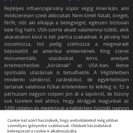
Rejtélyes influenzajárvány söpör végig Amerikán, ami
módszeresen szedi áldozatait. Nem kímél fiatalt, öreget,
férfit, nőt: aki elkapja a betegséget, egészen biztosan
bele fog halni. USA-szerte akadt valamennyi túlélő, akik
akaratukon kívül is két pártra szakadnak. A járvány hol
összehozza, hol pedig széthúzza a megmaradt
képviselőit az amerikai embereknek. King szeret
monumentális utazásokat leírni, amelyek
értelmezhetőek „körútnak” az USA-ban, illetve
spirituális utazásnak is betudhatók. A Végítéletben
mindenki vándorol, zarándokol, de egyértelműen
tartanak valahova fizikai értelemben és lelkileg is. Ez a
párhuzam nagyon szépen jön át a lapokról, de bizony
sok türelem kell ahhoz, hogy átrágjuk magunkat az
1200 oldalon és megértsük a háttérben húzódó nagyon
is erős gondolatokat.
Cookie-kat azért használunk, hogy weboldalunkat még jobban
személyes igényeidre szabhassuk. Oldalunk használatával
beleegyezel a cookie-k alkalmazásába