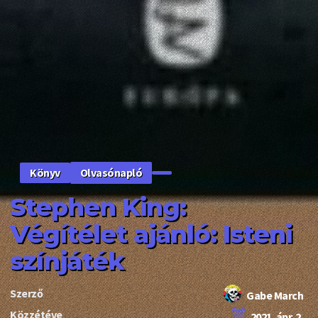
Olvasónapló
Könyv
Stephen King:
Végítélet ajánló: Isteni
színjáték
Szerző
Gabe March
Közzétéve
2021. ápr. 2.