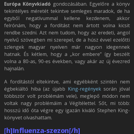
Európa Könyvkiadó
gondozásában. Egyelőre a könyv
tekintélyes méretét tekintve semleges maradok, de ha
egyből negatívummal kellene kezdenem, akkor
felrónám, hogy a fordítást nem ártott volna kicsit
rendbe szedni. Azt nem tudom, hogy az eredeti, angol
nyelvű szövegben mi szerepel, de a húsz évvel ezelőtti
szlengek magyar nyelven már nagyon idegennek
hatnak. És kétlem, hogy a „kor embere” így beszélt
volna a 80-as, 90-es években, vagy akár az új évezred
hajnalán.
A fordítástól eltekintve, ami egyébként szintén nem
égbekiáltó hiba (az újabb
King-regények
során jóval
többször volt problémám vele), meglepő módon nem
voltak nagy problémáim a Végítélettel. Sőt, mi több:
hosszú idő óta végre egy igazán kiváló Stephen King-
könyvet olvashattam.
[h]Influenza-szezon[/h]