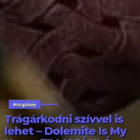
Mozgókép
Trágárkodni szívvel is
lehet – Dolemite Is My