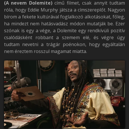
(A nevem Dolemite)
című filmet, csak annyit tudtam
róla, hogy Eddie Murphy játsza a címszereplőt. Nagyon
bírom a fekete kultúrával foglalkozó alkotásokat, főleg,
ha mindezt nem hatásvadász módon mutatják be. Ezer
szónak is egy a vége, a Dolemite egy rendkívüli pozitív
csalódásként robbant a szemem elé, és végre úgy
tudtam nevetni a trágár poénokon, hogy egyáltalán
nem éreztem rosszul magamat miatta.