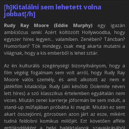
[h]Kitalálni sem lehetett volna
jobbat[/h]
Rudy Ray Moore (Eddie Murphy)
egy igazán
ambíciózus
senki
. Azért költözött Hollywoodba, hogy
egyszer híres legyen… valamiben. Zenében? Táncban?
Humorban? Tök mindegy, csak meg akarta mutatni a
világnak, hogy a kis emberből is lehet sztár.
Az én kulturális szegénységi bizonyítványom, hogy a
film végéig fogalmam sem volt arról, hogy Rudy Ray
Moore valós személy, és amit alkotott az nem e
játékfilm kitalációja. Rudy (aki később Dolemite néven
lett híres) a szó klasszikus értelemben egyáltalán nem
vicces. Miután zenei karrierje jóformán be sem indult, a
stand-up műfajában próbálta ki magát. Miután ez sem
akart összejönni, görcsösen azon járt az esze, miként
tudná feldobni komikus miliőjét. Ezt követően afféle
gettókodályként
a helyi hajléktalanok szavajárásából