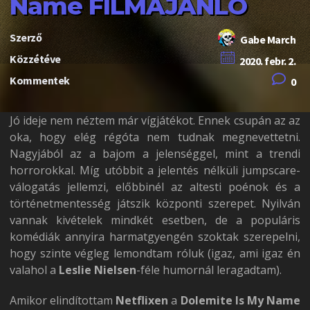
Name FILMAJÁNLÓ
Szerző
Gabe March
Közzétéve
2020. febr. 2.
Kommentek
0
Jó ideje nem néztem már vígjátékot. Ennek csupán az az
oka, hogy elég régóta nem tudnak megnevettetni.
Nagyjából az a bajom a jelenséggel, mint a trendi
horrorokkal. Míg utóbbit a jelentés nélküli jumpscare-
válogatás jellemzi, előbbinél az altesti poénok és a
történetmentesség játszik központi szerepet. Nyilván
vannak kivételek mindkét esetben, de a populáris
komédiák annyira harmatgyengén szoktak szerepelni,
hogy szinte végleg lemondtam róluk (igaz, ami igaz én
valahol a
Leslie Nielsen
-féle humornál leragadtam).
Amikor elindítottam
Netflixen
a
Dolemite Is My Name