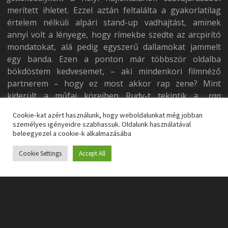
merített ihletet. Ezzel aztán feltalálta a gyakorlatilag
értelem nélküli alpári stand-up vadhajtást, aminek
annyi volt a lényege, hogy rímekbe szedte az arcpirító
mondatokat, alá pedig egyszerű dallamokat jammelt
egy banda. Ezen a ponton már többször oldalba
bökdöstem kedvesemet, – aki mindenkori filmnéző
partnerem – hogy ez most akkor rap zene? Mint
kiderült a műfaj köreiben Rudy-t tekintik a
„rap
keresztapjának”
. Egy pont ide.
Cookie-kat azért használunk, hogy weboldalunkat még jobban
személyes igényeidre szabhassuk. Oldalunk használatával
Itt azonban nem áll meg a jó öreg Dolemite. Gondol
beleegyezel a cookie-k alkalmazásába
egyet, és mindenét felteszi annak érdekében, hogy
Cookie Settings
Accept All
filmet készíthessen saját főszereplésével. A
végeredmény ismét egy szubzsáner feltalálása. A
blaxploitation
műfaj ugyan a
Dolemite (1975)
előtt is
létezett, de talán ennek a filmnek volt köszönhető, hogy
bizonyos korlátok között de széles körökben elismert
legyen. De mi is a blaxploitation? Lényegében ezen