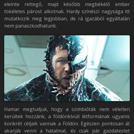
eleinte rettegő, majd később megbékélő ember
tökéletes párost alkotnak. Hardy színészi nagysága itt
mutatkozik meg legjobban, de rá igazából egyáltalán
nem panaszkodhatunk.
Hamar megtudjuk, hogy a szimbióták nem véletlen
kerültek hozzánk, a földönkívüli létformának ugyanis
konkrét céljaik vannak a Földön. Egészen pontosan át
akarják venni a hatalmat, és csak pár gazdatestet