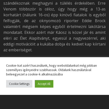
szándékoznak meghagyni a túlélés érdekében. Erre
Venom többször is céloz, úgy hogy még a 13-as
korhatárt (nálunk 16-os) épp kinövő fiatalok is egyből
felfogják, de az oknyomozó riporter Eddie Brock
valamiért mégsem képes egyből értelmezni lakótársa
mondatait. Ekkor azért már Káosz is közel jár és amint
eléri az Élet Alapítványt, egyesül a nagyvezérrel, aki
eddigi motivációit a kukába dobja és kedvet kap kiirtani
az emberiséget.
Hardy persze végre kezdi megsejteni, hogy újdonsült
Cookie-kat azért használunk, hogy weboldalunkat még jobban
cimborája nem tervez vele hosszú távra és csak
személyes igényeidre szabhassuk. Oldalunk használatával
kihasználja őt. Ideiglenesen meg is szabadulnak
beleegyezel a cookie-k alkalmazásába
egymástól, de a jó ég sem tudja hogy miért, a totál
felesleges barátnő is kipróbálja milyen érzés emberek
Cookie Settings
Accept All
fejét leharapni. Pár rosszfiú kinyírása után egy
borzasztó kínos keretei közt Venom visszakerül régi
cimborájához, és úgy tesznek, mintha minden rendben
lenne. És ekkor jön a legszörnyűbb jelenet az egész