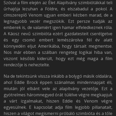
Szóval a film elején az Élet Alapítvány szimbiótákkal teli
űrhajója lezuhan a Földre, és elszabadul a pokol. A
címszereplő Venom ugyan emberi kézben marad, de a
legnagyobb vezér megszökik. Ezt persze tudják az
emberek is, de valamiért igen hamar elfeledkeznek róla.
A Káosz nevű szimbióta ezért gazdatesteit cserélgetve
és egy csomó embert lemészárolva fél év alatt
könnyedén eljut Amerikába, hogy társait megmentse.
Nos már ebben a szálban rengeteg logikai hiba van,
viszont később kiderült, hogy ezt még maga a film
rendezője is neheztelte.
Na de tekintsünk vissza inkább a bolygó másik oldalára,
ahol Eddie Brock éppen szánalmas mindennapjait éli,
miután jól elbánt vele az alapítvány vezetője. Ezt a
gyötrelmes háromnegyed órát túlélve végre megkapjuk
a várt izgalmakat, hiszen Eddie és Venom végre
egyesülnek. E kapcsolat adja film legjobb pillanatait,
hiszen a világot megismerni próbáló szimbióta és a tőle