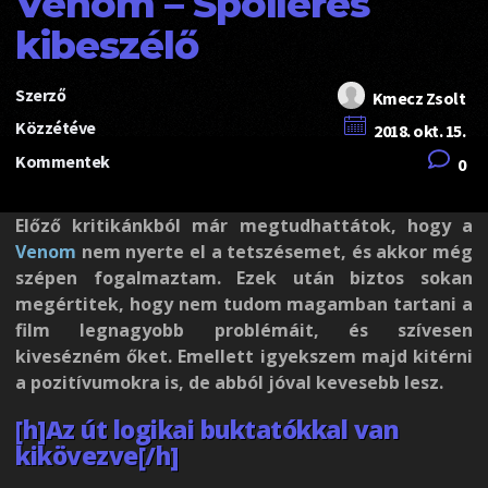
Venom – Spoileres
kibeszélő
Szerző
Kmecz Zsolt
Közzétéve
2018. okt. 15.
Kommentek
0
Előző kritikánkból már megtudhattátok, hogy a
Venom
nem nyerte el a tetszésemet, és akkor még
szépen fogalmaztam. Ezek után biztos sokan
megértitek, hogy nem tudom magamban tartani a
film legnagyobb problémáit, és szívesen
kivesézném őket. Emellett igyekszem majd kitérni
a pozitívumokra is, de abból jóval kevesebb lesz.
[h]Az út logikai buktatókkal van
kikövezve[/h]