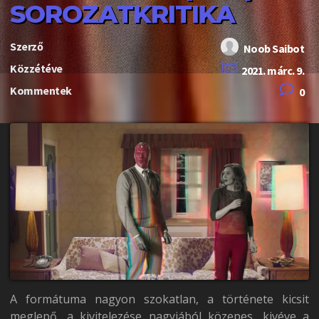
SOROZATKRITIKA
Szerző
Noob Saibot
Közzétéve
2021. márc. 9.
Kommentek
0
A formátuma nagyon szokatlan, a története kicsit
meglepő, a kivitelezése nagyjából közepes, kivéve a