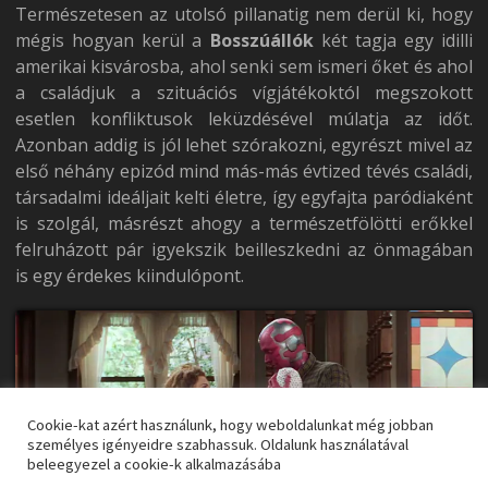
Természetesen az utolsó pillanatig nem derül ki, hogy
mégis hogyan kerül a
Bosszúállók
két tagja egy idilli
amerikai kisvárosba, ahol senki sem ismeri őket és ahol
a családjuk a szituációs vígjátékoktól megszokott
esetlen konfliktusok leküzdésével múlatja az időt.
Azonban addig is jól lehet szórakozni, egyrészt mivel az
első néhány epizód mind más-más évtized tévés családi,
társadalmi ideáljait kelti életre, így egyfajta paródiaként
is szolgál, másrészt ahogy a természetfölötti erőkkel
felruházott pár igyekszik beilleszkedni az önmagában
is egy érdekes kiindulópont.
Cookie-kat azért használunk, hogy weboldalunkat még jobban
személyes igényeidre szabhassuk. Oldalunk használatával
beleegyezel a cookie-k alkalmazásába