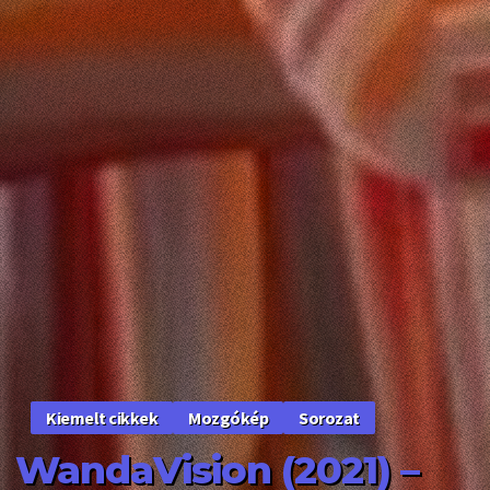
Mozgókép
Sorozat
Kiemelt cikkek
WandaVision (2021) –