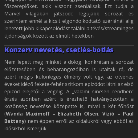
főszereplőket, akik viszont zseniálisak. Ezt tudja a
Marvel világában játszódó legújabb sorozat és
szerintem ennél a kicsit elgondolkodtató szériánál alig
lehetett jobb kikapcsolódást találni a tévés/streaminges
újdonságok között az elmúlt hetekben.
Konzerv nevetés, csetlés-botlás
Nem lepett meg minket a dolog, konkrétan a sorozat
előzetesében és beharangozóiban is utaltak rá, de
azért mégis különleges élmény volt egy, az ötvenes
éveket idéző fekete-fehér szitkom epizódot látni az első
epizód elejétől a végéig. A „valami nincsen rendben”
érzés azonban azért is érezhető hatványozottan a
közönség nevetése közepette is, mivel a két főhőst
(
Wanda Maximoff – Elizabeth Olsen
,
Vízió – Paul
Bettany
) nem éppen erről az oldalukról vagy ebből az
idősíkból ismerjük.