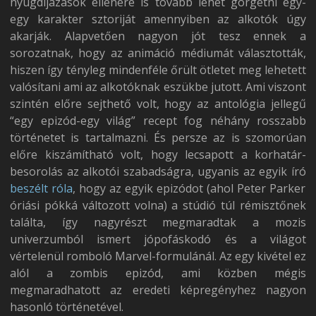
nyugdíjazások ellenére is tovább lehet görgetni egy-
egy karakter sztoriját amennyiben az alkotók úgy
akarják. Alapvetően nagyon jót tesz ennek a
sorozatnak, hogy az animáció médiumát választották,
hiszen így tényleg mindenféle őrült ötletet meg lehetett
valósítani ami az alkotóknak eszükbe jutott. Ami viszont
szintén előre sejthető volt, hogy az antológia jellegű
“egy epizód-egy világ” recept fog néhány rosszabb
történetet is tartalmazni. És persze az is szomorúan
előre kiszámítható volt, hogy lecsapott a korhatár-
besorolás az alkotói szabadságra, ugyanis az egyik író
beszélt róla
, hogy az egyik epizódot (ahol Peter Parker
óriási pókká változott volna) a stúdió túl rémisztőnek
találta, így nagyrészt megmaradtak a mozis
univerzumból ismert jópofáskodó és a világot
vértelenül romboló Marvel-formulánál. Az egy kivétel ez
alól a zombis epizód, ami közben mégis
megmaradhatott az eredeti képregényhez nagyon
hasonló történetével.