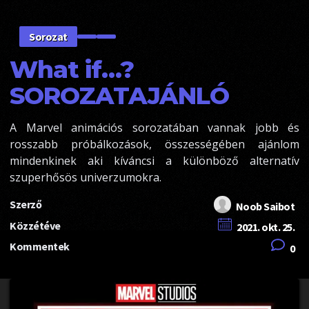
Sorozat
What if…?
SOROZATAJÁNLÓ
A Marvel animációs sorozatában vannak jobb és
rosszabb próbálkozások, összességében ajánlom
mindenkinek aki kíváncsi a különböző alternatív
szuperhősös univerzumokra.
Szerző
Noob Saibot
Közzétéve
2021. okt. 25.
Kommentek
0