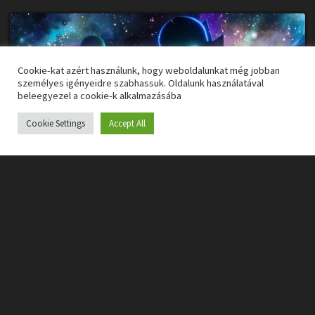
Cookie-kat azért használunk, hogy weboldalunkat még jobban
személyes igényeidre szabhassuk. Oldalunk használatával
beleegyezel a cookie-k alkalmazásába
Cookie Settings
Accept All
Végtelen számú variáció egy témára
A leggyengébbek szerintem azok az epizódok, ahol
egyszerűen egy-két ismert karakter hős alteregójának
kicserélése adja a történet gerincét, vagy például ahol
kiemelve az így megszületett hősöket, kizárólag rájuk
koncentráltak – ez a mozifilmeknél is elő-előbukkanó
probléma, az egyszerű “fedezd fel magadban a hőst”
sztorik már halálra tudnak untatni és mindegy ha épp
más jelmezben jelenik meg a főszereplőjük. Az erős