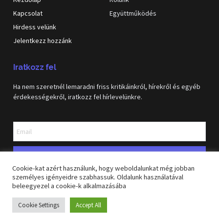
Kapcsolat
Együttműködés
Hirdess velünk
Jelentkezz hozzánk
Iratkozz fel
Ha nem szeretnél lemaradni friss kritikáinkról, hírekről és egyéb
érdekességekről, iratkozz fel hírlevelünkre.
Feliratkozás
Cookie-kat azért használunk, hogy weboldalunkat még jobban
személyes igényeidre szabhassuk. Oldalunk használatával
beleegyezel a cookie-k alkalmazásába
Copyright © 2026 GeekVilág blog. Minden jog fenntartva
Cookie Settings
Accept All
Felhasználási feltételek
Adatkerzelési tájékoztató