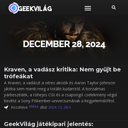
DECEMBER 28, 2024
Kraven, a vadász kritika: Nem gyűjt be
trófeákat
A Kraven, a vadászt a véres akciók és Aaron Taylor-Johnson
játéka sem menti meg a totális kudarctól. A borzalmas
párbeszédek, a röhejes CGI és a csapongó cselekmény végül
bevitte a Sony Pókember-univerzumának a kegyelemdöfést.
Mikee
Közzétéve
által
2024. 12. 28-n
GeekVilág játékipari jelentés: