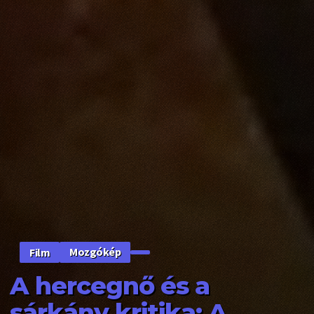
Mozgókép
Film
A hercegnő és a
sárkány kritika: A