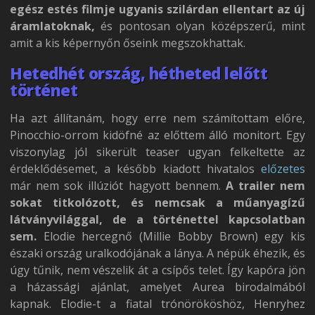
egész estés filmje ugyanis szilárdan ellentart az új
áramlatoknak,
és pontosan olyan középszerű, mint
amit a kis képernyőn őseink megszokhattak.
Hetedhét ország, hétheted lelőtt
történet
Ha azt állítanám, hogy erre nem számítottam előre,
Pinocchio-orrom kidöfné az előttem álló monitort. Egy
viszonylag jól sikerült teaser ugyan felkeltette az
érdeklődésemet, a később kiadott hivatalos
előzetes
már nem sok illúziót hagyott bennem.
A trailer nem
sokat titkolózott, és nemcsak a műanyagízű
látványvilággal, de a történettel kapcsolatban
sem.
Elodie hercegnő (Millie Bobby Brown) egy kis
északi ország uralkodójának a lánya. A népük éhezik, és
úgy tűnik, nem vészelik át a csípős telet. Így kapóra jön
a házassági ajánlat, amelyet Aurea birodalmából
kapnak. Elodie-t a fiatal trónörököshöz, Henryhez