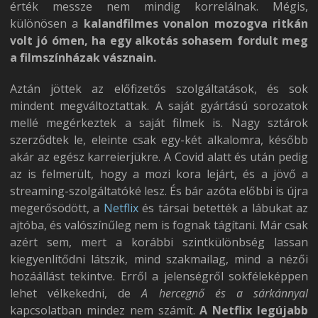
érték messze nem mindig korrelálnak. Mégis,
különösen a
kalandfilmes vonalon mozogva ritkán
volt jó ómen, ha egy alkotás sohasem fordult meg
a filmszínházak vásznain.
Aztán jöttek az előfizetős szolgáltatások, és sok
mindent megváltoztattak. A saját gyártású sorozatok
mellé megérkeztek a saját filmek is. Nagy sztárok
szerződtek le, eleinte csak egy-két alkalomra, később
akár az egész karreierjükre. A Covid alatt és után pedig
az is felmerült, hogy a mozi kora lejárt, és a jövő a
streaming-szolgáltatóké lesz. És bár azóta előbbi is újra
megerősödött, a
Netflix
és társai betették a lábukat az
ajtóba, és valószínűleg nem is fognak tágítani. Már csak
azért sem, mert a korábbi szintkülönbség lassan
kiegyenlítődni látszik, mind szakmailag, mind a nézői
hozáállást tekintve. Erről a jelenségről sokféleképpen
lehet vélkekedni, de
A hercegnő és a sárkánnyal
kapcsolatban mindez nem számít.
A Netflix legújabb