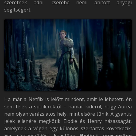
szeretnék adni, cserébe némi áhított anyagi
segítségért.
Ha már a Netflix is lelőtt mindent, amit le lehetett, én
sem félek a spoilerektől – hamar kiderül, hogy Aurea
nem olyan varázslatos hely, mint elsőre tűnik. A gyanús
jelek ellenére megkötik Elodie és Henry házasságát,
amelynek a végén egy különös szertartás következik.
Egy vérszerződést követően
Elodie-t egyszerűen