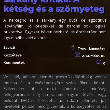
kétség és a szörnyeteg
A hercegnő és a sárkány egy buta, de egzotikus
látványfilm, jó ötletekkel, de baromi sok logikai
buktatóval. Egyszer bőven nézhető, de érezhetően nem
egy moziba való alkotás.
Szerző
Tyrion Lannister
Közzétéve
2024. márc. 10.
Kommentek
0
Volt idő, amikor jelentős presztízskülönbség volt a
moziba és a tévéképernyőre szánt filmek között.
Évtizedeken át a mozi számított a minőség
fellegvárának, míg ha valami rögtön tévére vagy
például DVD-re érkezett, az ritkán jelentett jót.
Kivételek persze mindig vannak, a költségvetés és az