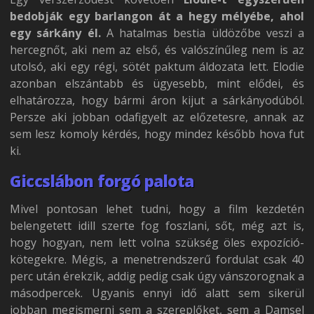
bedobják egy barlangon át a hegy mélyébe, ahol
egy sárkány él.
A hatalmas bestia üldözőbe veszi a
hercegnőt, aki nem az első, és valószínűleg nem is az
utolsó, aki egy régi, sötét paktum áldozata lett. Elodie
azonban elszántabb és ügyesebb, mint elődei, és
elhatározza, hogy bármi áron kijut a sárkányodúból.
Persze aki jobban odafigyelt az előzetesre, annak az
sem lesz komoly kérdés, hogy mindez később hova fut
ki.
Giccslábon forgó palota
Mivel pontosan lehet tudni, hogy a film kezdetén
belengetett idill szerte fog foszlani, sőt, még azt is,
hogy hogyan, nem lett volna szükség öles expozíció-
kötegekre. Mégis, a menetrendszerű fordulat csak 40
perc után érekzik, addig pedig csak úgy vánszorognak a
másodpercek. Ugyanis ennyi idő alatt sem sikerül
jobban megismerni sem a szereplőket, sem a Damsel