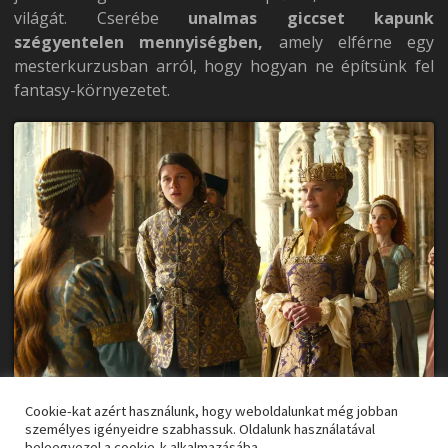
világát. Cserébe
unalmas giccset kapunk
szégyentelen mennyiségben,
amely elférne egy
mesterkurzusban arról, hogy hogyan ne építsünk fel
fantasy-környezetet.
Cookie-kat azért használunk, hogy weboldalunkat még jobban
A kis északi királyságról nem tudunk meg sokat azon
személyes igényeidre szabhassuk. Oldalunk használatával
beleegyezel a cookie-k alkalmazásába