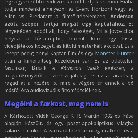
legnagyszerűbb rendezők között tartják számon. Hiába
tudja mindenki elhelyezni az Event Horizont vagy az
Alien vs. Predatort a filmtörténelemben,
Anderson
azóta szépen tartja magát egy kaptafához.
Ez
lényegében abból áll, hogy feleségét, Milla Jovovichot
helyezi a főszerepbe, teremt köré egy kissé
videojátékos közeget, és kitölti mesterkélt akcióval. Ez a
recept pedig annyi Kaptár-film és egy
Monster Hunter
után a kimerültség közelében van. Ez az ötlettelen
fásultság látszik
A Kárhozott Vidék
egészén, a
forgatókönyvtől a színészi játékig. És ez a fáradtság
ragad át a nézőre is, mire a végére ér ennek a bő
másfél óra audiovizuális finomfőzeléknek.
Megölni a farkast, meg nem is
A Kárhozott Vidék George R. R. Martin 1982-es írása
alapján készült, és egy poszt-apokaliptikus világba
kalauzol minket. A városok felett az öreg uralkodó és a
befolyásos Egyház zsarnokoskodik, a falakon túl pedig