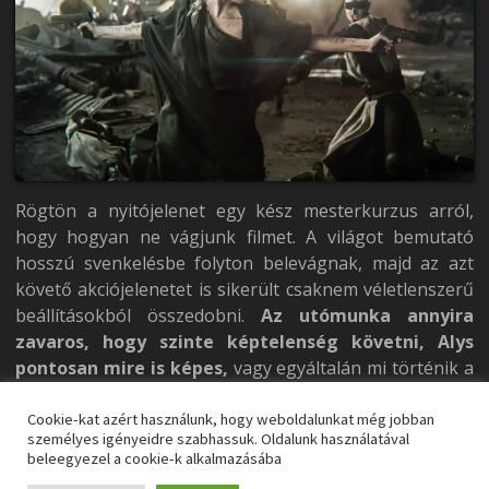
Rögtön a nyitójelenet egy kész mesterkurzus arról,
hogy hogyan ne vágjunk filmet. A világot bemutató
hosszú svenkelésbe folyton belevágnak, majd az azt
követő akciójelenetet is sikerült csaknem véletlenszerű
beállításokból összedobni.
Az utómunka annyira
zavaros, hogy szinte képtelenség követni, Alys
pontosan mire is képes,
vagy egyáltalán mi történik a
képernyőn. A sötét folyosókon történő hajtóvadászat
pedig arra is rávilágít, hogy a feszültségkeltés sem egy
Cookie-kat azért használunk, hogy weboldalunkat még jobban
személyes igényeidre szabhassuk. Oldalunk használatával
egyszerű műfaj. Andersonnak ezúttal legalábbis
beleegyezel a cookie-k alkalmazásába
beletört a bicskája.