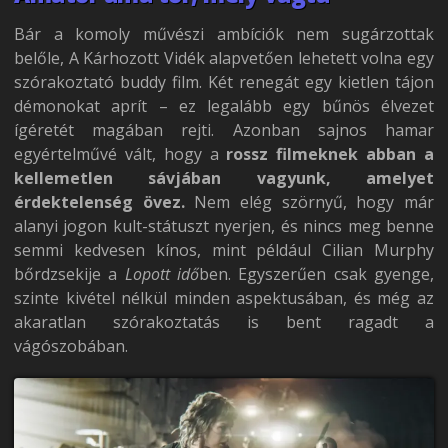
Bár a komoly művészi ambíciók nem sugárzottak
belőle, A Kárhozott Vidék alapvetően lehetett volna egy
szórakoztató buddy film. Két renegát egy kietlen tájon
démonokat aprít – ez legalább egy bűnös élvezet
ígéretét magában rejti. Azonban sajnos hamar
egyértelművé vált, hogy a
rossz filmeknek abban a
kellemetlen sávjában vagyunk, amelyet
érdektelenség övez.
Nem elég szörnyű, hogy már
alanyi jogon kult-státuszt nyerjen, és nincs meg benne
semmi kedvesen kínos, mint például Cilian Murphy
bőrdzsekije a
Lopott idő
ben. Egyszerűen csak gyenge,
szinte kivétel nélkül minden aspektusában, és még az
akaratlan szórakoztatás is bent ragadt a
vágószobában.