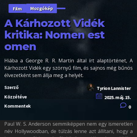
Mozgókép
Film
A Kárhozott Vidék
kritika: Nomen est
omen
Hiába a George R. R. Martin által írt alaptörténet, A
Kárhozott Vidék egy szörnyű film, és sajnos még bűnös
élvezetként sem állja meg a helyét.
Szerző
Tyrion Lannister
Közzétéve
2025. máj. 15.
Kommentek
0
Paul W. S. Anderson semmiképpen nem egy ismeretlen
név Hollywoodban, de túlzás lenne azt állítani, hogy a