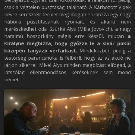
csak a végtelen pusztaság található. A Kárhozott Vidék
névre keresztelt terület még magán hordozza egy nagy
háború pusztításának nyomait, és akárki nem
merészkedhet oda. Szürke Alys (Milla Jovovich), a nagy
hatalmú boszorkány mégis erre készül, miután
a
királyné megbízza, hogy győzze le a sivár pokol
közepén tanyázó vérfarkast.
Mindeközben pedig a
testőrség parancsnoka is felbérli, hogy ez az akció ne
járjon sikerrel. Mivel Alys minden megbízást elfogad, a
látszólag ellentmondásos kéréseknek sem mond
nemet.