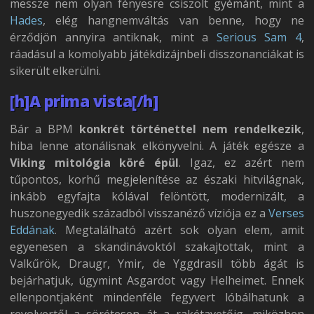
messze nem olyan fényesre csiszolt gyémánt, mint a
Hades
, elég hangnemváltás van benne, hogy ne
érződjön annyira antiknak, mint a
Serious Sam 4
,
ráadásul a komolyabb játékdizájnbeli disszonanciákat is
sikerült elkerülni.
[h]A prima vista[/h]
Bár a BPM
konkrét történettel nem rendelkezik
,
hiba lenne atonálisnak elkönyvelni. A játék egésze a
Viking mitológia köré épül
. Igaz, ez azért nem
tűpontos, korhű megjelenítése az északi hitvilágnak,
inkább egyfajta kólával felöntött, modernizált, a
huszonegyedik századból visszanéző víziója ez a
Verses
Eddának
. Megtalálható azért sok olyan elem, amit
egyenesen a skandinávoktól szakajtottak, mint a
Valkűrök, Draugr, Ymir, de Yggdrasil több ágát is
bejárhatjuk, úgymint Asgardot vagy Helheimet. Ennek
ellenpontjaként mindenféle fegyvert lóbálhatunk a