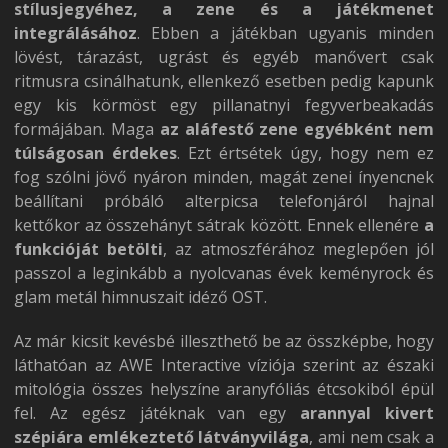
stílusjegyéhez, a zene és a játékmenet
integrálásához
. Ebben a játékban ugyanis minden
lövést, tárazást, ugrást és egyéb manővert csak
ritmusra csinálhatunk, ellenkező esetben pedig kapunk
egy kis körmöst egy pillanatnyi fegyverbeakadás
formájában. Maga
az aláfestő zene egyébként nem
túlságosan érdekes
. Ezt értsétek úgy, hogy nem ez
fog szólni jövő nyáron minden, magát zenei ínyencnek
beállítani próbáló alterpicsa telefonjáról hajnal
kettőkor az összehányt sátrak között. Ennek ellenére
a
funkcióját betölti
, az atmoszférához meglepően jól
passzol a leginkább a nyolcvanas évek keményrock és
glam metál himnuszait idéző OST.
Az már kicsit kevésbé illeszthető be az összképbe, hogy
láthatóan az AWE Interactive víziója szerint az északi
mitológia összes helyszíne aranyfóliás étcsokiból épül
fel. Az egész játéknak van egy
arannyal kivert
szépiára emlékeztető látványvilága
, ami nem csak a