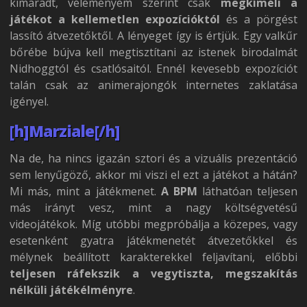
kimaradt, véleményem szerint csak
megkíméli a
játékot a kellemetlen expozícióktól
és a pörgést
lassító átvezetőktől. A lényeget így is értjük. Egy valkűr
bőrébe bújva kell megtisztítani az istenek birodalmát
Nidhoggtól és csatlósaitól. Ennél kevesebb expozíciót
talán csak az animerajongók internetes zaklatása
igényel.
[h]Marziale[/h]
Na de, ha nincs igazán sztori és a vizuális prezentáció
sem lenyűgöző, akkor mi viszi el ezt a játékot a hátán?
Mi más, mint a játékmenet.
A BPM
láthatóan teljesen
más irányt vesz, mint a nagy költségvetésű
videojátékok. Míg utóbbi megpróbálja a közepes, vagy
esetenként gyatra játékmenetét átvezetőkkel és
mélynek beállított karakterekkel feljavítani, előbbi
teljesen ráfekszik a vegytiszta, megszakítás
nélküli játékélményre
.