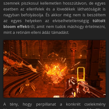
szemnek piszkosul kellemetlen hosszútávon, de egyes
esetben az ellenfelek és a lövedékek láthatóságát is
nagyban befolyásolja. És akkor még nem is beszéltem
az egyes helyeken az elviselhetetlenségig
túltolt
bloom effekt
ről, amit nem tudok máshogy értelmezni,
mint a retinám elleni ádáz támadást.
A tény, hogy perpillanat a konkrét cselekmény