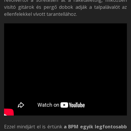
revolvertől a sörétesen át a rakétavetőig, miközben
visító gitárok és pergő dobok adják a talpalávalót az
ellenfelekkel vívott tarantellához.
Ezzel mindjárt el is értünk
a BPM egyik legfontosabb