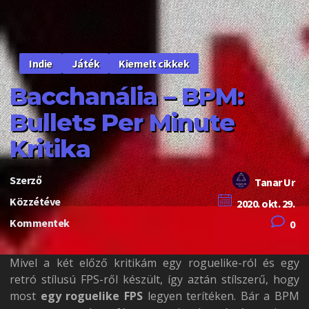
Játék
Kiemelt cikkek
Indie
Bacchanália – BPM:
Bullets Per Minute
Kritika
Szerző
Tanar Ur
Közzétéve
2020. okt. 29.
Kommentek
0
Mivel a két előző kritikám egy roguelike-ról és egy
retró stílusú FPS-ről készült, így aztán stílszerű, hogy
most
egy roguelike FPS
legyen terítéken. Bár a BPM