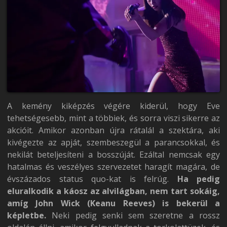
A kemény kiképzés végére kiderül, hogy Eve
tehetségesebb, mint a többiek, és sorra viszi sikerre az
akcióit. Amikor azonban újra rátalál a szektára, aki
kivégezte az apját, szembeszegül a parancsokkal, és
nekilát beteljesíteni a bosszúját. Ezáltal nemcsak egy
hatalmas és veszélyes szervezetet haragít magára, de
évszázados status quo-kat is felrúg.
Ha pedig
eluralkodik a káosz az alvilágban, nem tart sokáig,
amíg John Wick (Keanu Reeves) is bekerül a
képletbe.
Neki pedig senki sem szeretne a rossz