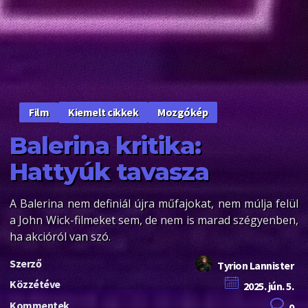
Kiemelt cikkek
Mozgókép
Film
Balerina kritika:
Hattyúk tavasza
A Balerina nem definiál újra műfajokat, nem múlja felül
a John Wick-filmeket sem, de nem is marad szégyenben,
ha akcióról van szó.
Szerző
Tyrion Lannister
Közzétéve
2025. jún. 5.
Kommentek
0