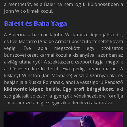
a menthetőt, és a Balerina nem lóg ki különösebben a
John Wick-filmek közül.
Balett és Baba Yaga
A Balerina a harmadik John Wick-mozi idején játszódik,
és Eve Macarro (Ana de Armas) bosszútörténetét követi
végig. Eve apja megszökött egy titokzatos
bűnszövetkezet karmai közül a kislányával, azonban az
alvilág utána nyúl. A szektaszerű csoport tagjai megölik
a hősiesen küzdő férfit, Eva pedig árván marad. A
kislányt Winston (Ian McShane) veszi a szárnyai alá, és
beajánlja a Ruska Romának, ahol a vasszigorú Rendező
kikimorát képez belőle. Egy profi bérgyilkost,
aki
szolgálatait sokszor a gyengék védelmezésére fordítja
– már persze amíg ez egyezik a Rendező akaratával.