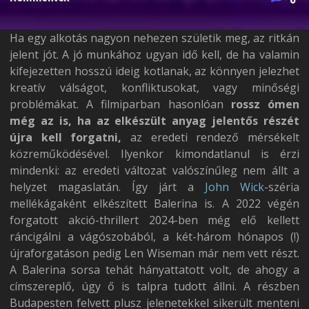
Ha egy alkotás nagyon nehezen születik meg, az ritkán
jelent jót. A jó munkához ugyan idő kell, de ha valamin
kifejezetten hosszú ideig kotlanak, az könnyen jelezhet
kreatív válságot, konfliktusokat, vagy minőségi
problémákat. A filmiparban hasonlóan
rossz ómen
még az is, ha az elkészült anyag jelentős részét
újra kell forgatni,
az eredeti rendező mérsékelt
közreműködésével. Ilyenkor kimondatlanul is érzi
mindenki: az eredeti változat valószínűleg nem állt a
helyzet magaslatán. Így járt a
John Wick
-széria
mellékágaként elkészített Balerina is. A 2022 végén
forgatott akció-thrillert 2024-ben még elő kellett
ráncigálni a vágószobából, a két-három hónapos (!)
újraforgatáson pedig Len Wiseman már nem vett részt.
A Balerina sorsa tehát hányattatott volt, de ahogy a
címszereplő, úgy ő is talpra tudott állni. A részben
Budapesten felvett plusz jelenetekkel sikerült menteni