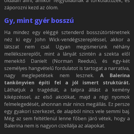
oldalán állni, amikor felgyulladnak a torkolattüzek, és
záporozni kezd az ólom.
Gy, mint gyér bosszú
Ha mindez egy eléggé sztenderd bosszútörténetnek
néz ki egy John Wick-vendégszerepléssel, akkor a
látszat nem csal. Ugyan megismerünk néhány
mellékszereplőt, mint a lányát szintén a szekta elől
menekítő Danielt (Norman Reedus), és egy-két
személyes hangvételű fordulatot is tartogat a narratíva,
nagy meglepetések nem lesznek.
A Balerina
tankönyvien építi fel a jól ismert struktúrát.
Láthatjuk a tragédiát, a talpra állást a kemény
kiképzéssel, az első akciókat, majd a régi nyomok
felmelegedését, ahonnan már nincs megállás. Ez persze
egy gyakori szerkezet, de alapból nincs vele semmi baj.
Még az sem feltétlenül lenne főben járó vétek, hogy a
Balerina nem is nagyon cizellálja az alapokat.