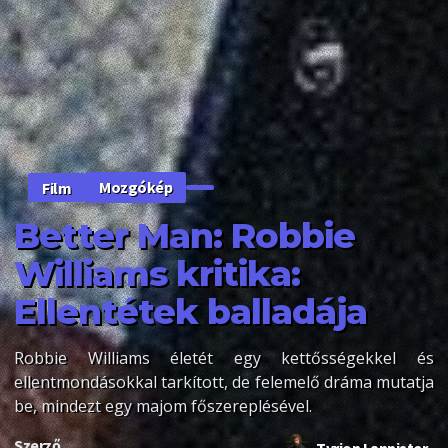
Mozgókép
Film
Better Man: Robbie
Williams kritika:
Ellentétek balladája
Robbie Williams életét egy kettősségekkel és
ellentmondásokkal tarkított, de felemelő dráma mutatja
be, mindezt egy majom főszereplésével.
Szerző
Tyrion Lannister