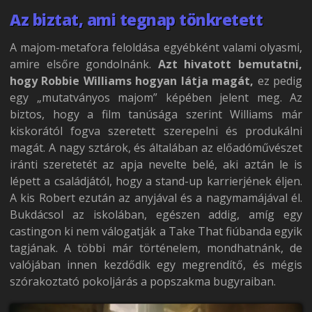
Az biztat, ami tegnap tönkretett
A majom-metafora feloldása egyébként valami olyasmi,
amire elsőre gondolnánk.
Azt hivatott bemutatni,
hogy Robbie Williams hogyan látja magát,
ez pedig
egy „mutatványos majom” képében jelent meg. Az
biztos, hogy a film tanúsága szerint Williams már
kiskorától fogva szeretett szerepelni és produkálni
magát. A nagy sztárok, és általában az előadóművészet
iránti szeretetét az apja nevelte belé, aki aztán le is
lépett a családjától, hogy a stand-up karrierjének éljen.
A kis Robert ezután az anyjával és a nagymamájával él.
Bukdácsol az iskolában, egészen addig, amíg egy
castingon ki nem válogatják a Take That fiúbanda egyik
tagjának. A többi már történelem, mondhatnánk, de
valójában innen kezdődik egy megrendítő, és mégis
szórakoztató pokoljárás a popszakma bugyraiban.