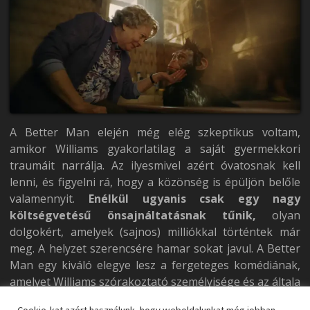
A Better Man elején még elég szkeptikus voltam,
amikor Williams gyakorlatilag a saját gyermekkori
traumáit narrálja. Az ilyesmivel azért óvatosnak kell
lenni, és figyelni rá, hogy a közönség is épüljön belőle
valamennyit.
Enélkül ugyanis csak egy nagy
költségvetésű önsajnáltatásnak tűnik,
olyan
dolgokért, amelyek (sajnos) milliókkal történtek már
meg. A helyzet szerencsére hamar sokat javul. A Better
Man egy kiváló elegye lesz a fergeteges komédiának,
amelyet Williams szórakoztató személyisége és az általa
gerjesztett események nyomán alakul ki, illetve a