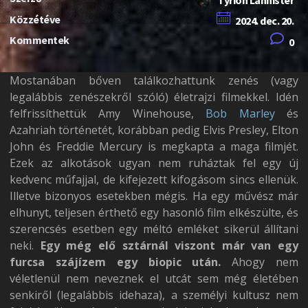
Közzétéve
2024. dec. 20.
Kommentek
0
Mostanában bőven találkozhattunk zenés (vagy
legalábbis zenészekről szóló) életrajzi filmekkel. Idén
felfrissíthettük Amy Winehouse,
Bob Marley
és
Azahriah történetét, korábban pedig Elvis Presley, Elton
John és Freddie Mercury is megkapta a maga filmjét.
Ezek az alkotások ugyan nem ruháztak fel egy új
kedvenc műfajjal, de kifejezett kifogásom sincs ellenük.
Illetve bizonyos esetekben mégis. Ha egy művész már
elhunyt, teljesen érthető egy hasonló film elkészülte, és
szerencsés esetben egy méltó emléket sikerül állítani
neki.
Egy még elő sztárnál viszont már van egy
furcsa szájízem egy biopic után.
Ahogy nem
véletlenül nem neveznek el utcát sem még életében
senkiről (legalábbis idehaza), a személyi kultusz nem