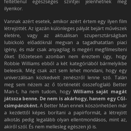
feltétlenül egészséges szintjei jelenhetnek meg
ilyenkor.
Vannak azért esetek, amikor azért értem egy ilyen film
létrejöttét. Az igazán különleges pályát bejárt művészek
életére, vagy az aktuálisan szupersztárságban
lubickoló előadóknál megvan a tagadhatatlan piaci
igény, és már csak anyagilag is megéri megfilmesíteni
őket. Előzetesen azonban nem éreztem úgy, hogy
Robbie Williams ebből a két kategóriából bármelyikbe
beleesik. Még csak azt sem lehet mondani, hogy egy
univerzálisan közkedvelt zenészről lenne szó. Talán
meg sem nézem az ő történetét összefoglaló Better
Man-t, ha nem tudom, hogy
Williams saját magát
játssza benne. De nem is akárhogy, hanem egy CGI-
csimpánzként.
A Better Man ennek köszönhetően már
a kezdettől képes borítani a papírformát, a létrejött
alkotás pedig legalább olyan ellentmondásos, mint az,
akiről szól. És nem mellesleg egészen jó is.