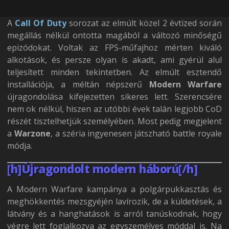
A
Call Of Duty
sorozat az elmúlt közel 2 évtized során
megállás nélkül ontotta magából a változó minőségű
epizódokat. Voltak az FPS-műfajhoz mérten kiváló
alkotások, és persze olyan is akadt, ami gyérül alul
teljesített minden tekintetben. Az elmúlt esztendő
installációja, a méltán népszerű
Modern Warfare
újragondolása kifejezetten sikeres lett. Szerencsére
nem ok nélkül, hiszen az utóbbi évek talán legjobb CoD
részét tisztelhetjük személyében. Most pedig megjelent
a
Warzone
, a széria ingyenesen játszható battle royale
módja.
[h]Újragondolt modern háború[/h]
A Modern Warfare kampánya a polgárpukkasztás és
meghökkentés mezsgyéjén lavírozik, de a küldetések, a
látvány és a hanghatások is arról tanúskodnak, hogy
végre lett foglalkozva az egyszemélyes móddal is. Na