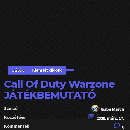
Kiemelt cikkek
Játék
Call Of Duty Warzone
JÁTÉKBEMUTATÓ
Szerző
Gabe March
Közzétéve
2020. márc. 17.
Kommentek
0