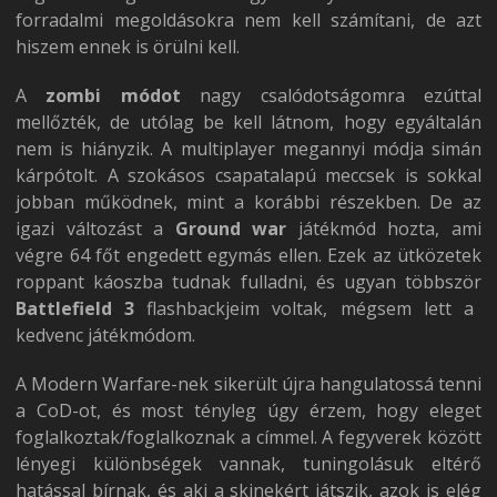
forradalmi megoldásokra nem kell számítani, de azt
hiszem ennek is örülni kell.
A
zombi módot
nagy csalódotságomra ezúttal
mellőzték, de utólag be kell látnom, hogy egyáltalán
nem is hiányzik. A multiplayer megannyi módja simán
kárpótolt. A szokásos csapatalapú meccsek is sokkal
jobban működnek, mint a korábbi részekben. De az
igazi változást a
Ground war
játékmód hozta, ami
végre 64 főt engedett egymás ellen. Ezek az ütközetek
roppant káoszba tudnak fulladni, és ugyan többször
Battlefield 3
flashbackjeim voltak, mégsem lett a
kedvenc játékmódom.
A Modern Warfare-nek sikerült újra hangulatossá tenni
a CoD-ot, és most tényleg úgy érzem, hogy eleget
foglalkoztak/foglalkoznak a címmel. A fegyverek között
lényegi különbségek vannak, tuningolásuk eltérő
hatással bírnak, és aki a skinekért játszik, azok is elég