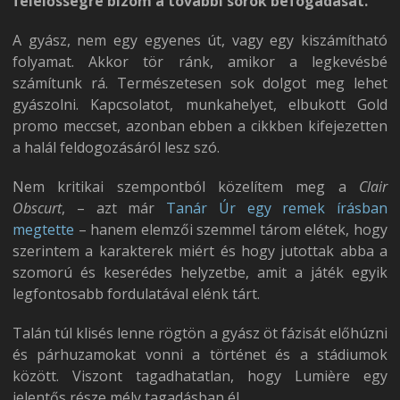
felelősségre bízom a további sorok befogadását.
A gyász, nem egy egyenes út, vagy egy kiszámítható
folyamat. Akkor tör ránk, amikor a legkevésbé
számítunk rá. Természetesen sok dolgot meg lehet
gyászolni. Kapcsolatot, munkahelyet, elbukott Gold
promo meccset, azonban ebben a cikkben kifejezetten
a halál feldogozásáról lesz szó.
Nem kritikai szempontból közelítem meg a
Clair
Obscurt
, – azt már
Tanár Úr egy remek írásban
megtette
– hanem elemzői szemmel tárom elétek, hogy
szerintem a karakterek miért és hogy jutottak abba a
szomorú és keserédes helyzetbe, amit a játék egyik
legfontosabb fordulatával elénk tárt.
Talán túl klisés lenne rögtön a gyász öt fázisát előhúzni
és párhuzamokat vonni a történet és a stádiumok
között. Viszont tagadhatatlan, hogy Lumière egy
jelentős része mély tagadásban él.