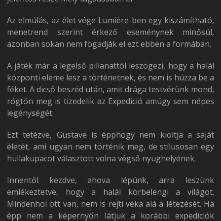
Az elmúlás, az élet vége Lumière-ben egy kiszámítható,
menetrend szerint érkező eseménynek minősül,
azonban sokan nem fogadják el ezt ebben a formában.
A játék már a legelső pillanattól leszögezi, hogy a halál
központi eleme lesz a történetnek, és nem is húzza be a
féket. A dicső beszéd után, amit drága testvérünk mond,
rögtön meg is tizedelik az Expedíció amúgy sem népes
legénységét.
Ezt tetézve, Gustave is épphogy nem kioltja a saját
életét, ami ugyan nem történik meg, de stílusosan egy
hullakupacot választott volna végső nyughelyének.
Innentől kezdve, ahova lépünk, arra leszünk
emlékeztetve, hogy a halál körbelengi a világot.
Mindenhol ott van, nem is rejti véka alá a létezését. Ha
épp nem a képernyőn látjuk a korábbi expedíciók