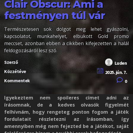
Clair Obscur: Ami a
festményen túl vár
Természetesen sok dolgot meg lehet gyászolni,
kapcsolatot, munkahelyet, elbukott Gold promo
meccset, azonban ebben a cikkben kifejezetten a halál
feldogozásáról lesz szó.
Szerző
Luden
Közzétéve
2025. jún. 7.
Kommentek
0
Igyekeztem nem spoileres címet adni az
írásomnak, de a kedves olvasók figyelmét
felhívnám, hogy rengeteg ponton fogom a játék
fordulatait részletezni az írásomban, így
amennyiben még nem fejezted be a játékot, saját