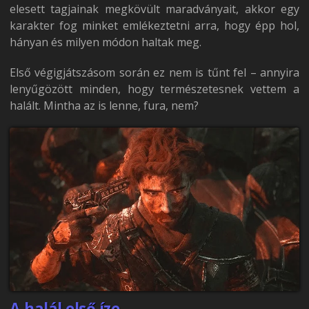
elesett tagjainak megkövült maradványait, akkor egy
karakter fog minket emlékeztetni arra, hogy épp hol,
hányan és milyen módon haltak meg.
Első végigjátszásom során ez nem is tűnt fel – annyira
lenyűgözött minden, hogy természetesnek vettem a
halált. Mintha az is lenne, fura, nem?
A halál első íze