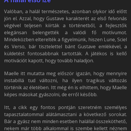
Valóban, a halál természetes, azonban olykor idő előtt
jön el. Azzal, hogy Gustave karakterét az első felvonás
végével teljesen kiírták a történetből, a fejlesztők
elegánsan belengették a valódi fő motívumot.
Mindeközben elterelték a figyelmünk, hiszen Lune, Sciel
és Verso, bár tisztelettel bánt Gustave emlékével, a
küldetést fontosabbnak tartották. A játékos is kellő
motivációt kapott, hogy tovább haladjon.
Maelle itt mutatta meg először igazán, hogy mennyire
instabillá tud változni, ha ilyen tragikus változás
történik az életében. Itt még én is elhittem, hogy Maelle
képes másokat gyászolni, de erről később.
Itt, a cikk egy fontos pontján szeretném személyes
tapasztalatommal alátámasztani a következő sorokat.
Bár a gyász nem minden esetben halállal összeköthető,
nekem már több alkalommal is szembe kellett néznem