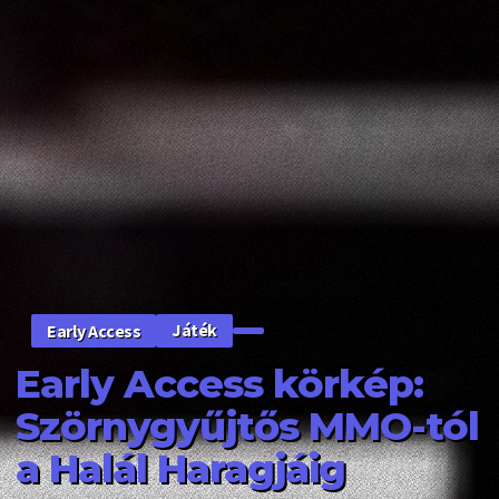
Játék
Early Access
Early Access körkép:
Szörnygyűjtős MMO-tól
a Halál Haragjáig