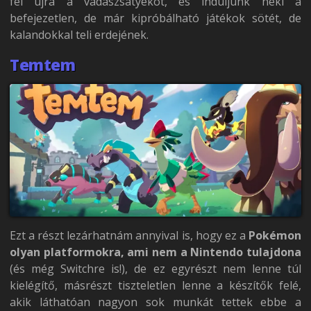
fel újra a vadászsatyekot, és induljunk neki a
befejezetlen, de már kipróbálható játékok sötét, de
kalandokkal teli erdejének.
Temtem
Ezt a részt lezárhatnám annyival is, hogy ez a
Pokémon
olyan platformokra, ami nem a Nintendo tulajdona
(és még Switchre is!), de ez egyrészt nem lenne túl
kielégítő, másrészt tiszteletlen lenne a készítők felé,
akik láthatóan nagyon sok munkát tettek ebbe a