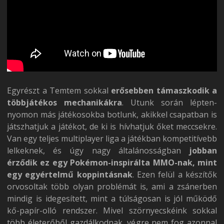
Egyrészt a Temtem sokkal
erősebben támaszkodik a
többjátékos mechanikákra
. Utunk során lépten-
nyomon más játékosokba botlunk, akikkel csapatban is
játszhatjuk a játékot, de ki is hívhatjuk őket meccsekre.
Van egy teljes multiplayer liga a játékban kompetitívebb
lelkeknek, és úgy nagy általánosságban
jobban
érződik ez egy Pokémon-inspirálta MMO-nak, mint
egy egyértelmű koppintásnak
. Ezen felül a készítők
orvosoltak több olyan problémát is, ami a zsánerben
mindig is idegesített, mint a túlságosan is jól működő
kő-papír-olló rendszer. Mivel szörnyecskéink sokkal
több életerőből gazdálkodnak, végre nem fog azonnal