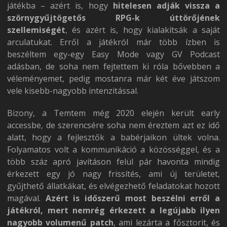
játékba – azért is, hogy
hitelesen adják vissza a
szörnygyűjtögetős RPG-k úttörőjének
szellemiségét
, és azért is, hogy kialakítsák a saját
arculatukat. Erről a játékról már több ízben is
beszéltem egy-egy Easy Mode vagy GV Podcast
adásban, de soha nem fejtettem ki róla bővebben a
véleményemet, pedig mostanra már két éve játszom
vele kisebb-nagyobb intenzitással.
Bizony, a Temtem még 2020 elején került early
accessbe, de szerencsére soha nem éreztem azt ez idő
alatt, hogy a fejlesztők a babérjaikon ültek volna.
Folyamatos volt a kommunikáció a közösséggel, és a
több száz apró javításon felül pár havonta mindig
érkezett egy jó nagy frissítés, ami új területet,
gyűjthető állatkákat, és elvégezhető feladatokat hozott
magával.
Azért is időszerű most beszélni erről a
játékról, mert nemrég érkezett a legújabb ilyen
nagyobb volumenű patch
, ami lezárta a fősztorit, és