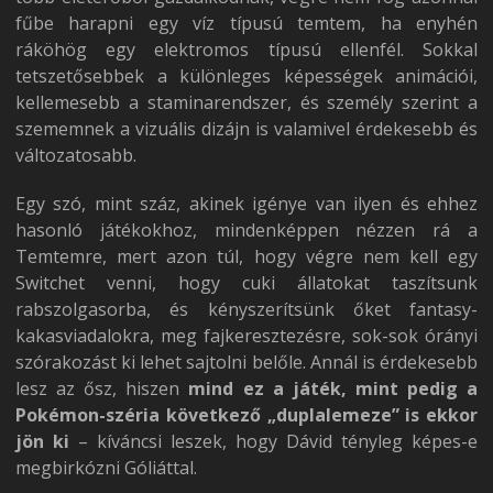
fűbe harapni egy víz típusú temtem, ha enyhén
ráköhög egy elektromos típusú ellenfél. Sokkal
tetszetősebbek a különleges képességek animációi,
kellemesebb a staminarendszer, és személy szerint a
szememnek a vizuális dizájn is valamivel érdekesebb és
változatosabb.
Egy szó, mint száz, akinek igénye van ilyen és ehhez
hasonló játékokhoz, mindenképpen nézzen rá a
Temtemre, mert azon túl, hogy végre nem kell egy
Switchet venni, hogy cuki állatokat taszítsunk
rabszolgasorba, és kényszerítsünk őket fantasy-
kakasviadalokra, meg fajkeresztezésre, sok-sok órányi
szórakozást ki lehet sajtolni belőle. Annál is érdekesebb
lesz az ősz, hiszen
mind ez a játék, mint pedig a
Pokémon-széria következő „duplalemeze” is ekkor
jön ki
– kíváncsi leszek, hogy Dávid tényleg képes-e
megbirkózni Góliáttal.