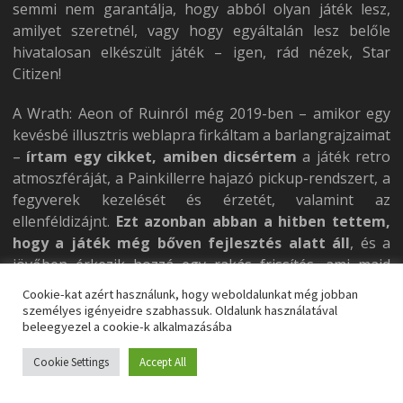
semmi nem garantálja, hogy abból olyan játék lesz,
amilyet szeretnél, vagy hogy egyáltalán lesz belőle
hivatalosan elkészült játék – igen, rád nézek, Star
Citizen!
A Wrath: Aeon of Ruinról még 2019-ben – amikor egy
kevésbé illusztris weblapra firkáltam a barlangrajzaimat
–
írtam egy cikket, amiben dicsértem
a játék retro
atmoszféráját, a Painkillerre hajazó pickup-rendszert, a
fegyverek kezelését és érzetét, valamint az
ellenféldizájnt.
Ezt azonban abban a hitben tettem,
hogy a játék még bőven fejlesztés alatt áll
, és a
jövőben érkezik hozzá egy rakás frissítés, ami majd
kikalapálja a néhol fura pályadizájnt, és az egyenetlen
Cookie-kat azért használunk, hogy weboldalunkat még jobban
nehézségi görbét – na meg persze kipótolja a
személyes igényeidre szabhassuk. Oldalunk használatával
beleegyezel a cookie-k alkalmazásába
nyúlfarknyi játékidőt.
Cookie Settings
Accept All