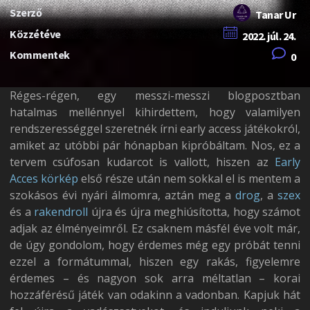
Szerző
Tanar Ur
Közzétéve
2022. júl. 24.
Kommentek
0
Réges-régen, egy messzi-messzi blogposztban
hatalmas mellénnyel kihirdettem, hogy valamilyen
rendszerességgel szeretnék írni early access játékokról,
amiket az utóbbi pár hónapban kipróbáltam. Nos, ez a
tervem csúfosan kudarcot is vallott, hiszen az
Early
Acces körkép
első része után nem sokkal el is mentem a
szokásos évi nyári álmomra, aztán meg a
drog
, a
szex
és a
rakendroll
újra és újra meghiúsította, hogy számot
adjak az élményeimről. Ez csaknem másfél éve volt már,
de úgy gondolom, hogy érdemes még egy próbát tenni
ezzel a formátummal, hiszen egy rakás, figyelemre
érdemes – és nagyon sok arra méltatlan – korai
hozzáférésű játék van odakinn a vadonban. Kapjuk hát