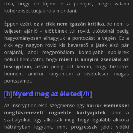
róla, hogy ne lőjem le a poénjait, mégis valami
koherenset tudjak róla mondani.
Éppen ezért
ez a cikk nem igazán kritika
, de nem is
teljesen ajánló – előbbinek túl rövid, utóbbinál pedig
hagyományosan elhagyjuk a pontozást a végén. Ez a
cikk egy nagyon rövid kis bevezető a játék első pár
órájáról, ahol megpróbálom komolyabb spoilerek
nélkül bemutatni, hogy
miért is annyira zseniális az
Inscryption
, aztán pedig azt kérem, hogy bízzatok
bennem, amikor rányomom a kivételesen magas
pontszámot.
[h]Nyerd meg az életed[/h]
Az Inscryption első szegmense egy
horror-elemekkel
megfűszerezett roguelite kártyajáték
, ahol a
szabályokat úgy alkották meg, hogy legalább akkora
hátrányban legyünk, mint progresszív jelölt vidéki