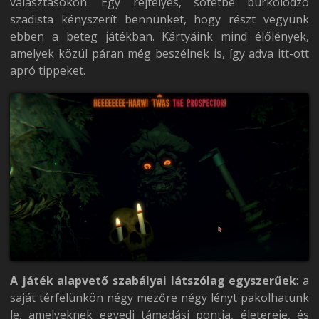
választásokon. Egy rejtélyes, sötétbe burkolódzó
szadista kényszerít bennünket, hogy részt vegyünk
ebben a beteg játékban. Kártyáink mind élőlények,
amelyek közül páran még beszélnek is, így adva itt-ott
apró tippeket.
A játék alapvető szabályai látszólag egyszerűek
: a
saját térfelünkön négy mezőre négy lényt pakolhatunk
le, amelyeknek egyedi támadási pontja, életereje, és