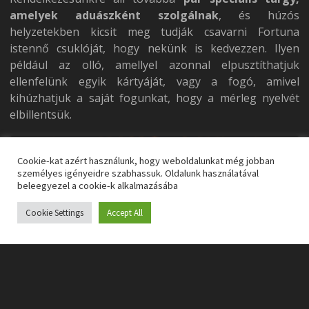
amelyek aduászként szolgálnak
, és húzós
helyzetekben kicsit meg tudják csavarni Fortuna
istennő csuklóját, hogy nekünk is kedvezzen. Ilyen
például az olló, amellyel azonnal elpusztíthatjuk
ellenfelünk egyik kártyáját, vagy a fogó, amivel
kihúzhatjuk a saját fogunkat, hogy a mérleg nyelvét
elbillentsük.
Cookie-kat azért használunk, hogy weboldalunkat még jobban
személyes igényeidre szabhassuk. Oldalunk használatával
beleegyezel a cookie-k alkalmazásába
Cookie Settings
Accept All