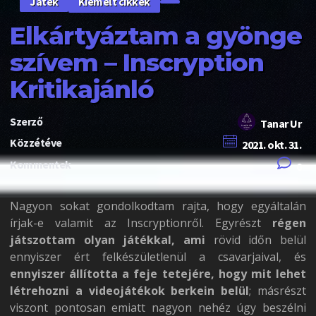
Kiemelt cikkek
Játék
Elkártyáztam a gyönge
szívem – Inscryption
Kritikajánló
Szerző
Tanar Ur
Közzétéve
2021. okt. 31.
Kommentek
0
Nagyon sokat gondolkodtam rajta, hogy egyáltalán
írjak-e valamit az Inscryptionről. Egyrészt
régen
játszottam olyan játékkal, ami
rövid időn belül
ennyiszer ért felkészületlenül a csavarjaival, és
ennyiszer állította a feje tetejére, hogy mit lehet
létrehozni a videojátékok berkein belül
; másrészt
viszont pontosan emiatt nagyon nehéz úgy beszélni