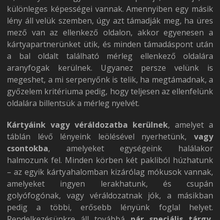
különleges képességei vannak. Amennyiben egy másik
lény áll velük szemben, úgy azt támadják meg, ha üres
mező van az ellenkező oldalon, akkor egyenesen a
kártyapartnerünket ütik, és minden támadáspont után
a bal oldalt található mérleg ellenkező oldalára
aranyfogak kerülnek. Ugyanez persze velünk is
megeshet, a mi serpenyőnk is telik, ha megtámadnak, a
győzelem kritériuma pedig, hogy teljesen az ellenfelünk
oldalára billentsük a mérleg nyelvét.
Kártyáink vagy véráldozatba kerülnek
, amelyet a
táblán lévő lényeink leölésével nyerhetünk,
vagy
csontokba
, amelyeket egységeink halálakor
halmozunk fel. Minden körben két pakliból húzhatunk
– az egyik kártyahalomban kizárólag mókusok vannak,
amelyeket ingyen lerakhatunk, és csupán
golyófogónak, vagy véráldozatnak jók, a másikban
pedig a többi, erősebb lényünk foglal helyet.
Rendelkezésünkre áll továbbá
pár speciális tárgy,