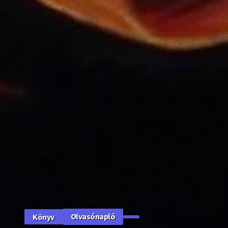
Olvasónapló
Könyv