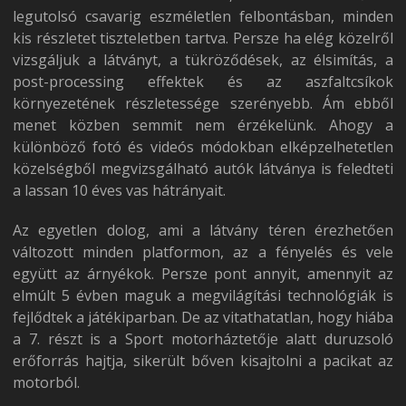
legutolsó csavarig eszméletlen felbontásban, minden
kis részletet tiszteletben tartva. Persze ha elég közelről
vizsgáljuk a látványt, a tükröződések, az élsimítás, a
post-processing effektek és az aszfaltcsíkok
környezetének részletessége szerényebb. Ám ebből
menet közben semmit nem érzékelünk. Ahogy a
különböző fotó és videós módokban elképzelhetetlen
közelségből megvizsgálható autók látványa is feledteti
a lassan 10 éves vas hátrányait.
Az egyetlen dolog, ami a látvány téren érezhetően
változott minden platformon, az a fényelés és vele
együtt az árnyékok. Persze pont annyit, amennyit az
elmúlt 5 évben maguk a megvilágítási technológiák is
fejlődtek a játékiparban. De az vitathatatlan, hogy hiába
a 7. részt is a Sport motorháztetője alatt duruzsoló
erőforrás hajtja, sikerült bőven kisajtolni a pacikat az
motorból.