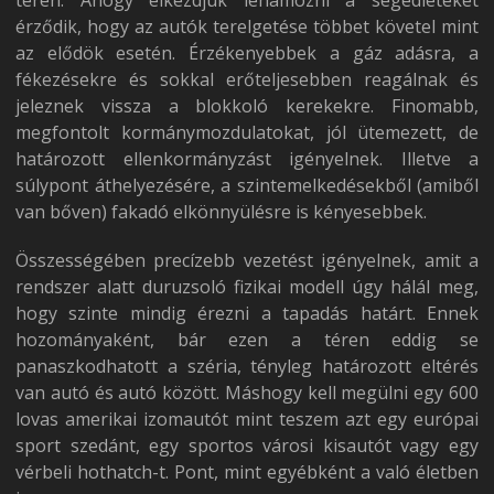
érződik, hogy az autók terelgetése többet követel mint
az elődök esetén. Érzékenyebbek a gáz adásra, a
fékezésekre és sokkal erőteljesebben reagálnak és
jeleznek vissza a blokkoló kerekekre. Finomabb,
megfontolt kormánymozdulatokat, jól ütemezett, de
határozott ellenkormányzást igényelnek. Illetve a
súlypont áthelyezésére, a szintemelkedésekből (amiből
van bőven) fakadó elkönnyülésre is kényesebbek.
Összességében precízebb vezetést igényelnek, amit a
rendszer alatt duruzsoló fizikai modell úgy hálál meg,
hogy szinte mindig érezni a tapadás határt. Ennek
hozományaként, bár ezen a téren eddig se
panaszkodhatott a széria, tényleg határozott eltérés
van autó és autó között. Máshogy kell megülni egy 600
lovas amerikai izomautót mint teszem azt egy európai
sport szedánt, egy sportos városi kisautót vagy egy
vérbeli hothatch-t. Pont, mint egyébként a való életben