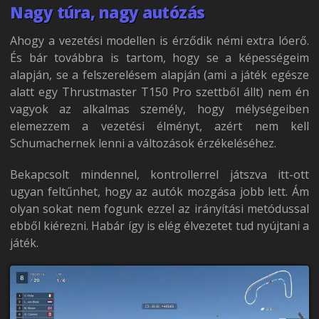
Nagy túra, nagy autózás
Ahogy a vezetési modellen is érződik némi extra lóerő.
És bár továbbra is tartom, hogy se a képességeim
alapján, se a felszerelésem alapján (ami a játék egésze
alatt egy Thrustmaster T150 Pro szettből állt) nem én
vagyok az alkalmas személy, hogy mélységeiben
elemezzem a vezetési élményt, azért nem kell
Schumachernek lenni a változások érzékeléséhez.
Bekapcsolt mindennel, kontrollerrel játszva itt-ott
ugyan feltűnhet, hogy az autók mozgása jobb lett. Ám
olyan sokat nem fogunk ezzel az irányítási metódussal
ebből kiérezni. Habár így is elég élvezetet tud nyújtani a
játék.