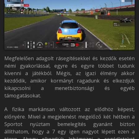
Megfelelően adagolt rásegítésekkel és kezdők esetén
némi gyakorlással, egyre és egyre többet tudunk
kivenni a játékból. Mégis, az igazi élmény akkor
kezdődik, amikor kormányt ragadunk és elkezdjük
kikapcsolni a menetbiztonsági és egyéb
támogatásokat.
A fizika markánsan változott az elődhöz képest,
előnyére. Mivel a megjelenést megelőző két hétben a
Sportot nyúztam bemelegítés gyanánt bizton
állíthatom, hogy a 7 egy igen nagyot lépett ezen a
téren. Ahogy elkezdjük lehámozni a segédleteket