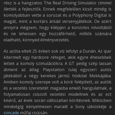
rész is a hangzatos The Real Driving Simulator címmel
illették a fejlesztők. Ennek megfelelően kicsit mindig is
komolyabban vette a sorozat és a Polyphony Digital is
magát, mint a kortárs árkád versenyjátékok. De azért
annyira mégsem, hogy kilépjen a konzolos mivoltából
és ne lehessen egy hozzáférhető, milliók számára
eladható, könnyed élményvezetés.
Az azóta eltelt 25 évben sok víz lefolyt a Dunán. Az ipar
kitermelt egy hardcore réteget, akik egyre éhesebbek
lettek a komoly szimulációkra. A GT pedig szép lassan
átment az átlag Playstation tulaj egyszeri autós
játékából a négy kerekes jármű hódolat Mekkájába.
Amiben komoly szerepe volt a köré felépített, az autók
és a vezetés szeretetét magasba emelő hangulatnak, a
folyamatosan csiszolt vezetési modellnek és az ezt
kísérő, az évek során változatlan körítésnek. Miközben
mindvégig kényelmesen maradt a Sony üdvöskéje a
simcade
műfaj csúcsán.