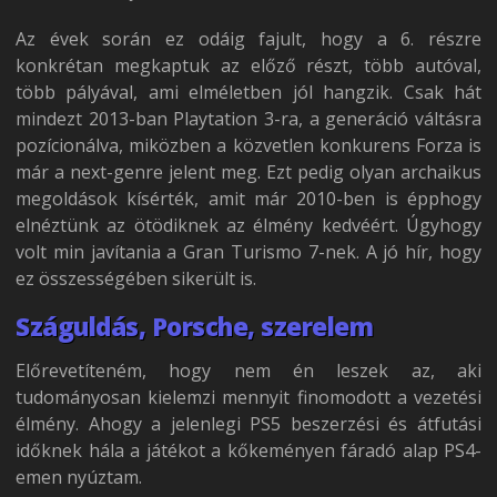
Az évek során ez odáig fajult, hogy a 6. részre
konkrétan megkaptuk az előző részt, több autóval,
több pályával, ami elméletben jól hangzik. Csak hát
mindezt 2013-ban Playtation 3-ra, a generáció váltásra
pozícionálva, miközben a közvetlen konkurens Forza is
már a next-genre jelent meg. Ezt pedig olyan archaikus
megoldások kísérték, amit már 2010-ben is épphogy
elnéztünk az ötödiknek az élmény kedvéért. Úgyhogy
volt min javítania a Gran Turismo 7-nek. A jó hír, hogy
ez összességében sikerült is.
Száguldás, Porsche, szerelem
Előrevetíteném, hogy nem én leszek az, aki
tudományosan kielemzi mennyit finomodott a vezetési
élmény. Ahogy a jelenlegi PS5 beszerzési és átfutási
időknek hála a játékot a kőkeményen fáradó alap PS4-
emen nyúztam.