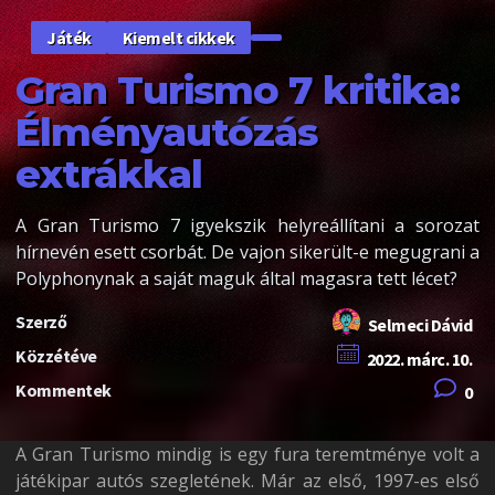
Kiemelt cikkek
Játék
Gran Turismo 7 kritika:
Élményautózás
extrákkal
A Gran Turismo 7 igyekszik helyreállítani a sorozat
hírnevén esett csorbát. De vajon sikerült-e megugrani a
Polyphonynak a saját maguk által magasra tett lécet?
Szerző
Selmeci Dávid
Közzétéve
2022. márc. 10.
Kommentek
0
A Gran Turismo mindig is egy fura teremtménye volt a
játékipar autós szegletének. Már az első, 1997-es első