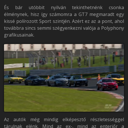
És bár utóbbit nyilván tekinthetnénk csonka
élménynek, hisz így számomra a GT7 megmaradt egy
kissé polírozott Sport szintjén. Azért ez az a pont, ahol
továbbra sincs semmi szégyenkezni valója a Polyphony
grafikusainak.
Az autók még mindig elképesztő részletességgel
tárulnak elénk. Mind az ex-, mind az enteriőr a