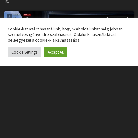
is.
Cookie-kat azért használunk, hogy weboldalunkat még jobban
személyes igényeidre szabhassuk. Oldalunk használatával
beleegyezel a cookie-k alkalmazásába
Cookie Settings
Accept All
E mellé jelent meg a dinamikus napszakváltozás és
sokkal részletesebb az esős vezetés fizikája, amit most
már kiegészítettek a területi esőzéssel. Előbbi ugye a
látási viszonyokat és az aszfalt hőmérsékletét
befolyásolja, míg utóbbi magával hozta a valósághoz
jobban közelítő esős élményt és a dinamikusan változó
körülményeket, a víz átfolyásokkal és az
aquaplaning